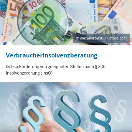
T
E
alexandro900 / Fotolia.com
Verbraucherinsolvenzberatung
I
N
H
&nbsp;Förderung von geeigneten Stellen nach § 305
A
Insolvenzordnung (InsO)
L
T
S
S
E
I
T
E