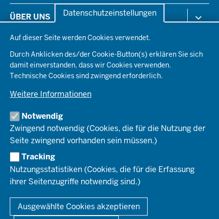
der
Arbeitsschutz
Datenschutzeinstellungen
ÜBER UNS
Fußzeile
Gesundheit & Soziales
Datenschutzeinstellungen
Kommunales & Wirtschaft
Auf dieser Seite werden Cookies verwendet.
Aktenpläne
KARRIERE
Ordnung & Sicherheit
Organisationsstruktur
Durch Anklicken des/der Cookie-Button(s) erklären Sie sich
Planen & Bauen
Behördenleitung
damit einverstanden, dass wir Cookies verwenden.
Arbeitgeberprofil
PRESSE
Schule & Bildung
Die Bezirksregierung
Technische Cookies sind zwingend erforderlich.
Stellenangebote
Verkehr
Einblicke
Ausbildung
Weitere Informationen
Pressefotos
Umwelt & Natur
REGIONALRAT DÜSSELDORF
Organisationsplan
Fortbildungs- und Aufstiegsmöglichkeiten
Pressemitteilungen
Institutionen
Notwendig
Social-Media-Kanäle
SERVICES
Zwingend notwendig (Cookies, die für die Nutzung der
Seite zwingend vorhanden sein müssen.)
Amtsblatt
HOTLINE
Tracking
Bekanntmachungen
Nutzungsstatistiken (Cookies, die für die Erfassung
Förderprogramme
ihrer Seitenzugriffe notwendig sind.)
© 2026 Bezirksregierung Düsseldorf
Kontakt
Mediathek
Fußzeile
DATENSCHUTZ
BARRIEREFREIHEIT
IMPRESSUM
Ausgewählte Cookies akzeptieren
KONTAKT
So finden Sie uns