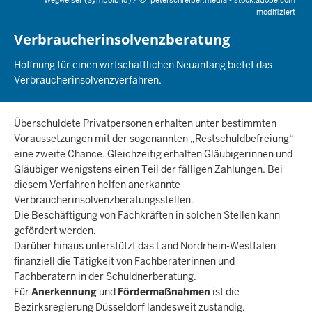
Wegweiser (Symbolbild) /
©
peterschreiber.media - stock.adobe.com
modifiziert
Verbraucherinsolvenzberatung
Hoffnung für einen wirtschaftlichen Neuanfang bietet das
Verbraucherinsolvenzverfahren.
Überschuldete Privatpersonen erhalten unter bestimmten
Voraussetzungen mit der sogenannten „Restschuldbefreiung“
eine zweite Chance. Gleichzeitig erhalten Gläubigerinnen und
Gläubiger wenigstens einen Teil der fälligen Zahlungen. Bei
diesem Verfahren helfen anerkannte
Verbraucherinsolvenzberatungsstellen.
Die Beschäftigung von Fachkräften in solchen Stellen kann
gefördert werden.
Darüber hinaus unterstützt das Land Nordrhein-Westfalen
finanziell die Tätigkeit von Fachberaterinnen und
Fachberatern in der Schuldnerberatung.
Für
Anerkennung
und
Fördermaßnahmen
ist die
Bezirksregierung Düsseldorf landesweit zuständig.