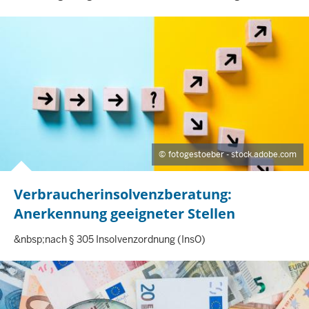
fotogestoeber - stock.adobe.com
Verbraucherinsolvenzberatung:
I
N
Anerkennung geeigneter Stellen
H
A
&nbsp;nach § 305 Insolvenzordnung (InsO)
L
T
S
S
E
I