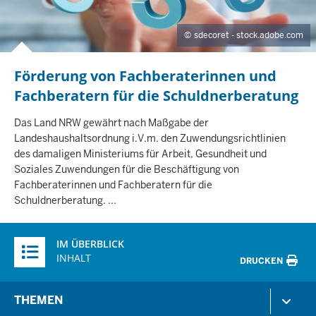
sdecoret - stock.adobe.com
Förderung von Fachberaterinnen und
I
N
Fachberatern für die Schuldnerberatung
H
A
Das Land NRW gewährt nach Maßgabe der
L
Landeshaushaltsordnung i.V.m. den Zuwendungsrichtlinien
T
des damaligen Ministeriums für Arbeit, Gesundheit und
S
S
Soziales Zuwendungen für die Beschäftigung von
E
Fachberaterinnen und Fachberatern für die
I
Schuldnerberatung. ...
T
E
Überblick:
IM ÜBERBLICK
Inhalte
INHALT
DRUCKEN
Menü
THEMEN
in