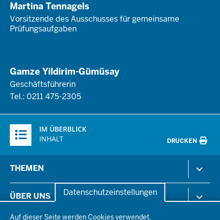
Martina Tennagels
Vorsitzende des Ausschusses für gemeinsame
Prüfungsaufgaben
Gamze Yildirim-Gümüsay
Geschäftsführerin
Tel.: 0211 475-2305
Überblick:
IM ÜBERBLICK
Inhalte
INHALT
DRUCKEN
Menü
THEMEN
in
der
Arbeitsschutz
Datenschutzeinstellungen
ÜBER UNS
Fußzeile
Gesundheit & Soziales
Datenschutzeinstellungen
Kommunales & Wirtschaft
Auf dieser Seite werden Cookies verwendet.
Aktenpläne