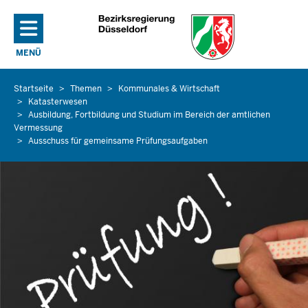
Direkt zum Inhalt
MENÜ
NAVIGATION AKTIVIEREN/DEAKTIVIEREN: HAUPTMENÜ
Startseite
Themen
Kommunales & Wirtschaft
Sie
Katasterwesen
befinden
Ausbildung, Fortbildung und Studium im Bereich der amtlichen
sich
Vermessung
hier
Ausschuss für gemeinsame Prüfungsaufgaben