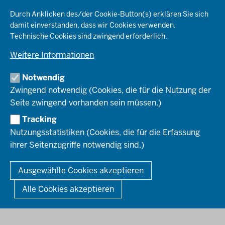
KARRIERE
Ordnung & Sicherheit
Organisationsstruktur
Durch Anklicken des/der Cookie-Button(s) erklären Sie sich
Planen & Bauen
Behördenleitung
damit einverstanden, dass wir Cookies verwenden.
Arbeitgeberprofil
PRESSE
Schule & Bildung
Die Bezirksregierung
Technische Cookies sind zwingend erforderlich.
Stellenangebote
Verkehr
Einblicke
Ausbildung
Weitere Informationen
Pressefotos
Umwelt & Natur
REGIONALRAT DÜSSELDORF
Organisationsplan
Fortbildungs- und Aufstiegsmöglichkeiten
Pressemitteilungen
Institutionen
Notwendig
Social-Media-Kanäle
SERVICES
Zwingend notwendig (Cookies, die für die Nutzung der
Seite zwingend vorhanden sein müssen.)
Amtsblatt
HOTLINE
Tracking
Bekanntmachungen
Nutzungsstatistiken (Cookies, die für die Erfassung
Förderprogramme
ihrer Seitenzugriffe notwendig sind.)
© 2026 Bezirksregierung Düsseldorf
Kontakt
Mediathek
Fußzeile
DATENSCHUTZ
BARRIEREFREIHEIT
IMPRESSUM
Ausgewählte Cookies akzeptieren
KONTAKT
So finden Sie uns
Anerkennung von Bildungsnachweisen
Alle Cookies akzeptieren
Offenlagen
Publikationen