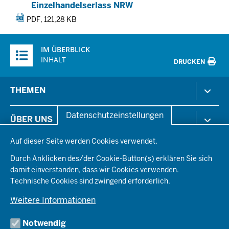
Einzelhandelserlass NRW
PDF, 121,28 KB
Überblick:
IM ÜBERBLICK
Inhalte
INHALT
DRUCKEN
Menü
THEMEN
in
der
Arbeitsschutz
Datenschutzeinstellungen
ÜBER UNS
Fußzeile
Gesundheit & Soziales
Datenschutzeinstellungen
Kommunales & Wirtschaft
Auf dieser Seite werden Cookies verwendet.
Aktenpläne
KARRIERE
Ordnung & Sicherheit
Organisationsstruktur
Durch Anklicken des/der Cookie-Button(s) erklären Sie sich
Planen & Bauen
Behördenleitung
damit einverstanden, dass wir Cookies verwenden.
Arbeitgeberprofil
PRESSE
Schule & Bildung
Die Bezirksregierung
Technische Cookies sind zwingend erforderlich.
Stellenangebote
Verkehr
Einblicke
Ausbildung
Weitere Informationen
Pressefotos
Umwelt & Natur
REGIONALRAT DÜSSELDORF
Organisationsplan
Fortbildungs- und Aufstiegsmöglichkeiten
Pressemitteilungen
Institutionen
Notwendig
Social-Media-Kanäle