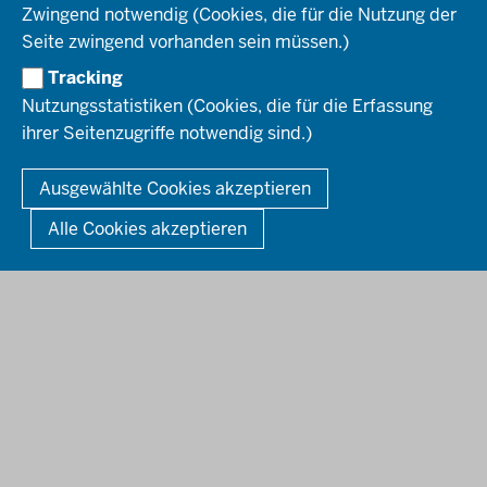
SERVICES
Zwingend notwendig (Cookies, die für die Nutzung der
Seite zwingend vorhanden sein müssen.)
Amtsblatt
HOTLINE
Tracking
Bekanntmachungen
Nutzungsstatistiken (Cookies, die für die Erfassung
Förderprogramme
ihrer Seitenzugriffe notwendig sind.)
© 2026 Bezirksregierung Düsseldorf
Kontakt
Mediathek
Fußzeile
DATENSCHUTZ
BARRIEREFREIHEIT
IMPRESSUM
Ausgewählte Cookies akzeptieren
KONTAKT
So finden Sie uns
Anerkennung von Bildungsnachweisen
Alle Cookies akzeptieren
Offenlagen
Publikationen