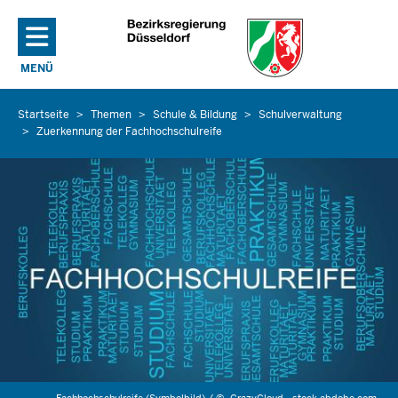
Direkt zum Inhalt
MENÜ
NAVIGATION AKTIVIEREN/DEAKTIVIEREN: HAUPTMENÜ
Startseite
Themen
Schule & Bildung
Schulverwaltung
Sie
Zuerkennung der Fachhochschulreife
befinden
sich
hier