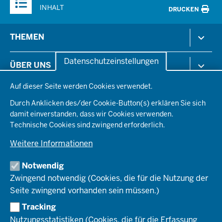
Inhalte
INHALT
DRUCKEN
Menü
THEMEN
in
der
Arbeitsschutz
Datenschutzeinstellungen
ÜBER UNS
Fußzeile
Gesundheit & Soziales
Datenschutzeinstellungen
Kommunales & Wirtschaft
Auf dieser Seite werden Cookies verwendet.
Aktenpläne
KARRIERE
Ordnung & Sicherheit
Organisationsstruktur
Durch Anklicken des/der Cookie-Button(s) erklären Sie sich
Planen & Bauen
Behördenleitung
damit einverstanden, dass wir Cookies verwenden.
Arbeitgeberprofil
PRESSE
Schule & Bildung
Die Bezirksregierung
Technische Cookies sind zwingend erforderlich.
Stellenangebote
Verkehr
Einblicke
Ausbildung
Weitere Informationen
Pressefotos
Umwelt & Natur
REGIONALRAT DÜSSELDORF
Organisationsplan
Fortbildungs- und Aufstiegsmöglichkeiten
Pressemitteilungen
Institutionen
Notwendig
Social-Media-Kanäle
SERVICES
Zwingend notwendig (Cookies, die für die Nutzung der
Seite zwingend vorhanden sein müssen.)
Amtsblatt
HOTLINE
Tracking
Bekanntmachungen
Nutzungsstatistiken (Cookies, die für die Erfassung