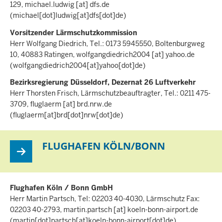
129,
michael.ludwig
[at]
dfs.de
(michael[dot]ludwig[at]dfs[dot]de)
Vorsitzender Lärmschutzkommission
Herr Wolfgang Diedrich, Tel.: 0173 5945550, Boltenburgweg
10, 40883 Ratingen,
wolfgangdiedrich2004
[at]
yahoo.de
(wolfgangdiedrich2004[at]yahoo[dot]de)
Bezirksregierung Düsseldorf, Dezernat 26 Luftverkehr
Herr Thorsten Frisch, Lärmschutzbeauftragter, Tel.: 0211 475-
3709,
fluglaerm
[at]
brd.nrw.de
(fluglaerm[at]brd[dot]nrw[dot]de)
FLUGHAFEN KÖLN/BONN
Flughafen Köln / Bonn GmbH
Herr Martin Partsch, Tel: 02203 40-4030, Lärmschutz Fax:
02203 40-2793,
martin.partsch
[at]
koeln-bonn-airport.de
(martin[dot]partsch[at]koeln-bonn-airport[dot]de)