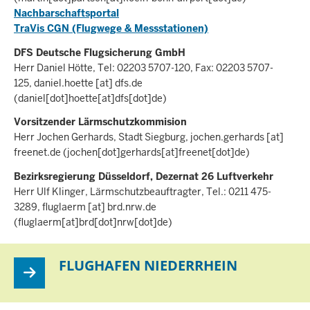
Nachbarschaftsportal
TraVis CGN (Flugwege & Messstationen)
DFS Deutsche Flugsicherung GmbH
Herr Daniel Hötte, Tel: 02203 5707-120, Fax: 02203 5707-
125,
daniel.hoette
[at]
dfs.de
(daniel[dot]hoette[at]dfs[dot]de)
Vorsitzender Lärmschutzkommision
Herr Jochen Gerhards, Stadt Siegburg,
jochen.gerhards
[at]
freenet.de
(jochen[dot]gerhards[at]freenet[dot]de)
Bezirksregierung Düsseldorf, Dezernat 26 Luftverkehr
Herr Ulf Klinger, Lärmschutzbeauftragter, Tel.: 0211 475-
3289,
fluglaerm
[at]
brd.nrw.de
(fluglaerm[at]brd[dot]nrw[dot]de)
FLUGHAFEN NIEDERRHEIN