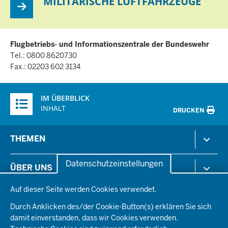
MILITÄRISCHE LUFTFAHRZEUGE
Flugbetriebs- und Informationszentrale der Bundeswehr
Tel.: 0800 8620730
Fax.: 02203 602 3134
Überblick:
IM ÜBERBLICK
Inhalte
INHALT
DRUCKEN
Menü
THEMEN
in
der
Arbeitsschutz
Datenschutzeinstellungen
ÜBER UNS
Fußzeile
Gesundheit & Soziales
Datenschutzeinstellungen
Kommunales & Wirtschaft
Auf dieser Seite werden Cookies verwendet.
Aktenpläne
KARRIERE
Ordnung & Sicherheit
Organisationsstruktur
Durch Anklicken des/der Cookie-Button(s) erklären Sie sich
Planen & Bauen
Behördenleitung
damit einverstanden, dass wir Cookies verwenden.
Arbeitgeberprofil
PRESSE
Schule & Bildung
Die Bezirksregierung