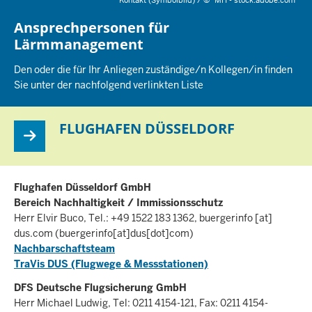
Kontakt (Symbolbild) /
©
MH - stock.adobe.com
Ansprechpersonen für
Lärmmanagement
Den oder die für Ihr Anliegen zuständige/n Kollegen/in finden
Sie unter der nachfolgend verlinkten Liste
FLUGHAFEN DÜSSELDORF
Flughafen Düsseldorf GmbH
Bereich Nachhaltigkeit / Immissionsschutz
Herr Elvir Buco, Tel.: +49 1522 183 1362,
buergerinfo
[at]
dus.com
(buergerinfo[at]dus[dot]com)
Nachbarschaftsteam
TraVis DUS (Flugwege & Messstationen)
DFS Deutsche Flugsicherung GmbH
Herr Michael Ludwig, Tel: 0211 4154-121, Fax: 0211 4154-