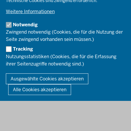
Technische Cookies sind zwingend erforderlich.
Stellenangebote
Verkehr
Einblicke
Ausbildung
Weitere Informationen
Pressefotos
Umwelt & Natur
REGIONALRAT DÜSSELDORF
Organisationsplan
Fortbildungs- und Aufstiegsmöglichkeiten
Pressemitteilungen
Institutionen
Notwendig
Social-Media-Kanäle
SERVICES
Zwingend notwendig (Cookies, die für die Nutzung der
Seite zwingend vorhanden sein müssen.)
Amtsblatt
HOTLINE
Tracking
Bekanntmachungen
Nutzungsstatistiken (Cookies, die für die Erfassung
Förderprogramme
ihrer Seitenzugriffe notwendig sind.)
© 2026 Bezirksregierung Düsseldorf
Kontakt
Mediathek
Fußzeile
DATENSCHUTZ
BARRIEREFREIHEIT
IMPRESSUM
Ausgewählte Cookies akzeptieren
KONTAKT
So finden Sie uns
Anerkennung von Bildungsnachweisen
Alle Cookies akzeptieren
Offenlagen
Publikationen