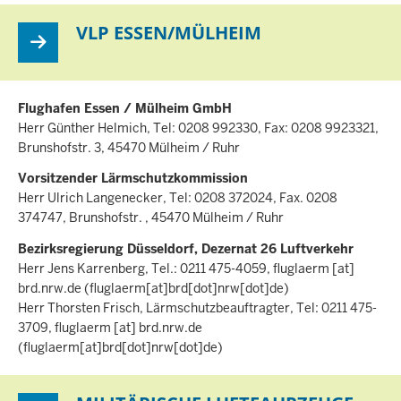
VLP ESSEN/MÜLHEIM
Flughafen Essen / Mülheim GmbH
Herr Günther Helmich, Tel: 0208 992330, Fax: 0208 9923321,
Brunshofstr. 3, 45470 Mülheim / Ruhr
Vorsitzender Lärmschutzkommission
Herr Ulrich Langenecker, Tel: 0208 372024, Fax. 0208
374747, Brunshofstr. , 45470 Mülheim / Ruhr
Bezirksregierung Düsseldorf, Dezernat 26 Luftverkehr
Herr Jens Karrenberg, Tel.: 0211 475-4059,
fluglaerm
[at]
brd.nrw.de
(fluglaerm[at]brd[dot]nrw[dot]de)
Herr Thorsten Frisch, Lärmschutzbeauftragter, Tel: 0211 475-
3709,
fluglaerm
[at]
brd.nrw.de
(fluglaerm[at]brd[dot]nrw[dot]de)