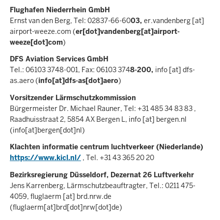
Flughafen Niederrhein GmbH
Ernst van den Berg, Tel: 02837-66-60
03,
er.vandenberg
[at]
airport-weeze.com
(
er[dot]vandenberg[at]airport-
weeze[dot]com
)
DFS Aviation Services GmbH
Tel.: 06103 3748-001, Fax: 06103 374
8-200,
info
[at]
dfs-
as.aero
(
info[at]dfs-as[dot]aero
)
Vorsitzender Lärmschutzkommission
Bürgermeister Dr. Michael Rauner, Tel: +31 485 34 83 83 ,
Raadhuisstraat 2, 5854 AX Bergen L,
info
[at]
bergen.nl
(info[at]bergen[dot]nl)
Klachten informatie centrum luchtverkeer (Niederlande)
https://www.kicl.nl/
, Tel. +31 43 365 20 20
Bezirksregierung Düsseldorf, Dezernat 26 Luftverkehr
Jens Karrenberg, Lärmschutzbeauftragter, Tel.: 0211 475-
4059,
fluglaerm
[at]
brd.nrw.de
(fluglaerm[at]brd[dot]nrw[dot]de)