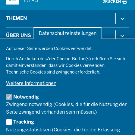
INHALT
DRUCKEN
Menü
THEMEN
in
der
Arbeitsschutz
Datenschutzeinstellungen
ÜBER UNS
Fußzeile
Gesundheit & Soziales
Datenschutzeinstellungen
Kommunales & Wirtschaft
Auf dieser Seite werden Cookies verwendet.
Aktenpläne
KARRIERE
Ordnung & Sicherheit
Organisationsstruktur
Durch Anklicken des/der Cookie-Button(s) erklären Sie sich
Planen & Bauen
Behördenleitung
damit einverstanden, dass wir Cookies verwenden.
Arbeitgeberprofil
PRESSE
Schule & Bildung
Die Bezirksregierung
Technische Cookies sind zwingend erforderlich.
Stellenangebote
Verkehr
Einblicke
Ausbildung
Weitere Informationen
Pressefotos
Umwelt & Natur
REGIONALRAT DÜSSELDORF
Organisationsplan
Fortbildungs- und Aufstiegsmöglichkeiten
Pressemitteilungen
Institutionen
Notwendig
Social-Media-Kanäle
SERVICES
Zwingend notwendig (Cookies, die für die Nutzung der
Seite zwingend vorhanden sein müssen.)
Amtsblatt
HOTLINE
Tracking
Bekanntmachungen
Nutzungsstatistiken (Cookies, die für die Erfassung
Förderprogramme