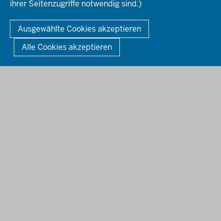
ihrer Seitenzugriffe notwendig sind.)
© 2026 Bezirksregierung Düsseldorf
Kontakt
Mediathek
Fußzeile
DATENSCHUTZ
BARRIEREFREIHEIT
IMPRESSUM
Ausgewählte Cookies akzeptieren
KONTAKT
So finden Sie uns
Anerkennung von Bildungsnachweisen
Alle Cookies akzeptieren
Offenlagen
Publikationen