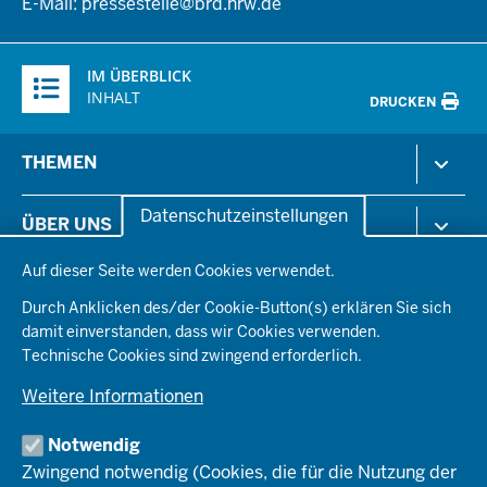
E-Mail:
pressestelle@brd.nrw.de
Überblick:
IM ÜBERBLICK
Inhalte
INHALT
DRUCKEN
Menü
THEMEN
in
der
Arbeitsschutz
Datenschutzeinstellungen
ÜBER UNS
Fußzeile
Gesundheit & Soziales
Datenschutzeinstellungen
Kommunales & Wirtschaft
Auf dieser Seite werden Cookies verwendet.
Aktenpläne
KARRIERE
Ordnung & Sicherheit
Organisationsstruktur
Durch Anklicken des/der Cookie-Button(s) erklären Sie sich
Planen & Bauen
Behördenleitung
damit einverstanden, dass wir Cookies verwenden.
Arbeitgeberprofil
PRESSE
Schule & Bildung
Die Bezirksregierung
Technische Cookies sind zwingend erforderlich.
Stellenangebote
Verkehr
Einblicke
Ausbildung
Weitere Informationen
Pressefotos
Umwelt & Natur
REGIONALRAT DÜSSELDORF
Organisationsplan
Fortbildungs- und Aufstiegsmöglichkeiten
Pressemitteilungen
Institutionen
Notwendig
Social-Media-Kanäle
SERVICES
Zwingend notwendig (Cookies, die für die Nutzung der