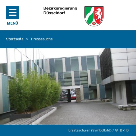
Direkt zum Inhalt
MENÜ
NAVIGATION AKTIVIEREN/DEAKTIVIEREN: HAUPTMENÜ
Startseite
Pressesuche
Sie
befinden
sich
hier
Ersatzschulen (Symbolbild) /
©
BR_D