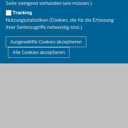
Seite zwingend vorhanden sein müssen.)
Amtsblatt
HOTLINE
Tracking
Bekanntmachungen
Nutzungsstatistiken (Cookies, die für die Erfassung
Förderprogramme
ihrer Seitenzugriffe notwendig sind.)
© 2026 Bezirksregierung Düsseldorf
Kontakt
Mediathek
Fußzeile
DATENSCHUTZ
BARRIEREFREIHEIT
IMPRESSUM
Ausgewählte Cookies akzeptieren
KONTAKT
So finden Sie uns
Anerkennung von Bildungsnachweisen
Alle Cookies akzeptieren
Offenlagen
Publikationen