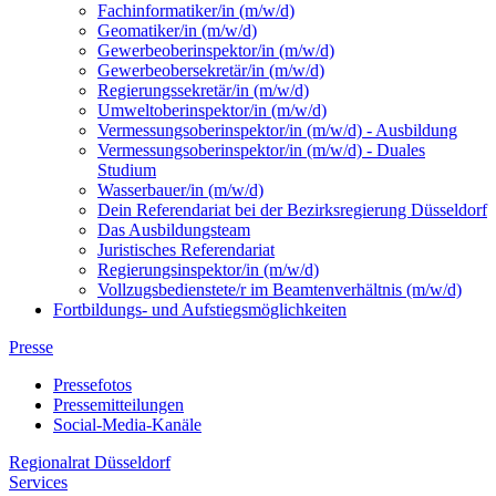
Fachinformatiker/in (m/w/d)
Geomatiker/in (m/w/d)
Gewerbeoberinspektor/in (m/w/d)
Gewerbeobersekretär/in (m/w/d)
Regierungssekretär/in (m/w/d)
Umweltoberinspektor/in (m/w/d)
Vermessungsoberinspektor/in (m/w/d) - Ausbildung
Vermessungsoberinspektor/in (m/w/d) - Duales
Studium
Wasserbauer/in (m/w/d)
Dein Referendariat bei der Bezirksregierung Düsseldorf
Das Ausbildungsteam
Juristisches Referendariat
Regierungsinspektor/in (m/w/d)
Vollzugsbedienstete/r im Beamtenverhältnis (m/w/d)
Fortbildungs- und Aufstiegsmöglichkeiten
Presse
Pressefotos
Pressemitteilungen
Social-Media-Kanäle
Regionalrat Düsseldorf
Services