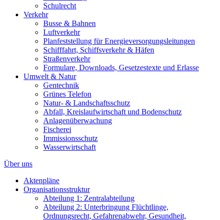
Schulrecht
Verkehr
Busse & Bahnen
Luftverkehr
Planfeststellung für Energieversorgungsleitungen
Schifffahrt, Schiffsverkehr & Häfen
Straßenverkehr
Formulare, Downloads, Gesetzestexte und Erlasse
Umwelt & Natur
Gentechnik
Grünes Telefon
Natur- & Landschaftsschutz
Abfall, Kreislaufwirtschaft und Bodenschutz
Anlagenüberwachung
Fischerei
Immissionsschutz
Wasserwirtschaft
Über uns
Aktenpläne
Organisationsstruktur
Abteilung 1: Zentralabteilung
Abteilung 2: Unterbringung Flüchtlinge,
Ordnungsrecht, Gefahrenabwehr, Gesundheit,