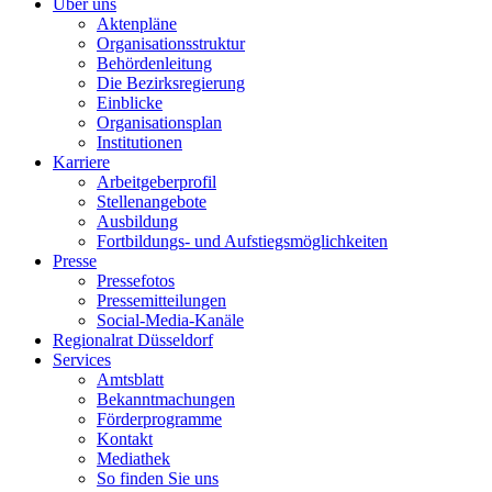
Über uns
Aktenpläne
Organisationsstruktur
Behördenleitung
Die Bezirksregierung
Einblicke
Organisationsplan
Institutionen
Karriere
Arbeitgeberprofil
Stellenangebote
Ausbildung
Fortbildungs- und Aufstiegsmöglichkeiten
Presse
Pressefotos
Pressemitteilungen
Social-Media-Kanäle
Regionalrat Düsseldorf
Services
Amtsblatt
Bekanntmachungen
Förderprogramme
Kontakt
Mediathek
So finden Sie uns