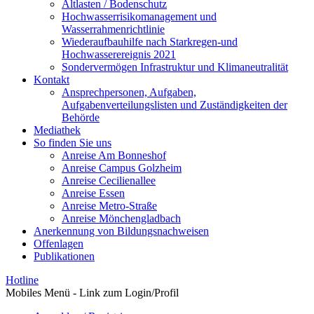
Altlasten / Bodenschutz
Hochwasserrisikomanagement und
Wasserrahmenrichtlinie
Wiederaufbauhilfe nach Starkregen-und
Hochwasserereignis 2021
Sondervermögen Infrastruktur und Klimaneutralität
Kontakt
Ansprechpersonen, Aufgaben,
Aufgabenverteilungslisten und Zuständigkeiten der
Behörde
Mediathek
So finden Sie uns
Anreise Am Bonneshof
Anreise Campus Golzheim
Anreise Cecilienallee
Anreise Essen
Anreise Metro-Straße
Anreise Mönchengladbach
Anerkennung von Bildungsnachweisen
Offenlagen
Publikationen
Hotline
Mobiles Menü - Link zum Login/Profil