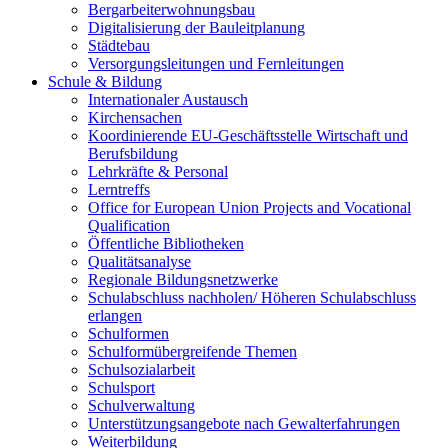
Bergarbeiterwohnungsbau
Digitalisierung der Bauleitplanung
Städtebau
Versorgungsleitungen und Fernleitungen
Schule & Bildung
Internationaler Austausch
Kirchensachen
Koordinierende EU-Geschäftsstelle Wirtschaft und
Berufsbildung
Lehrkräfte & Personal
Lerntreffs
Office for European Union Projects and Vocational
Qualification
Öffentliche Bibliotheken
Qualitätsanalyse
Regionale Bildungsnetzwerke
Schulabschluss nachholen/ Höheren Schulabschluss
erlangen
Schulformen
Schulformübergreifende Themen
Schulsozialarbeit
Schulsport
Schulverwaltung
Unterstützungsangebote nach Gewalterfahrungen
Weiterbildung