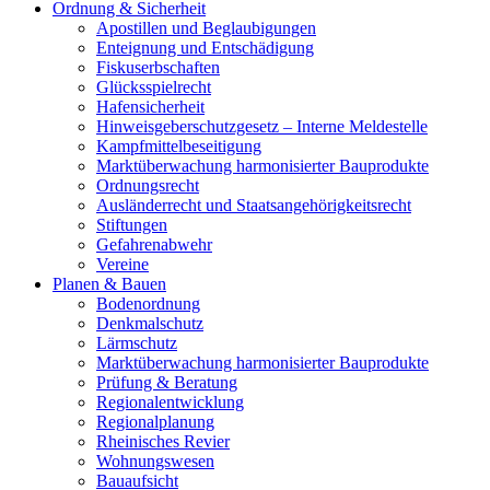
Ordnung & Sicherheit
Apostillen und Beglaubigungen
Enteignung und Entschädigung
Fiskuserbschaften
Glücksspielrecht
Hafensicherheit
Hinweisgeberschutzgesetz – Interne Meldestelle
Kampfmittelbeseitigung
Marktüberwachung harmonisierter Bauprodukte
Ordnungsrecht
Ausländerrecht und Staatsangehörigkeitsrecht
Stiftungen
Gefahrenabwehr
Vereine
Planen & Bauen
Bodenordnung
Denkmalschutz
Lärmschutz
Marktüberwachung harmonisierter Bauprodukte
Prüfung & Beratung
Regionalentwicklung
Regionalplanung
Rheinisches Revier
Wohnungswesen
Bauaufsicht