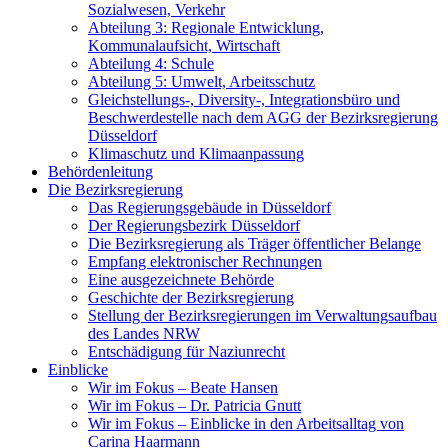
Sozialwesen, Verkehr
Abteilung 3: Regionale Entwicklung,
Kommunalaufsicht, Wirtschaft
Abteilung 4: Schule
Abteilung 5: Umwelt, Arbeitsschutz
Gleichstellungs-, Diversity-, Integrationsbüro und
Beschwerdestelle nach dem AGG der Bezirksregierung
Düsseldorf
Klimaschutz und Klimaanpassung
Behördenleitung
Die Bezirksregierung
Das Regierungsgebäude in Düsseldorf
Der Regierungsbezirk Düsseldorf
Die Bezirksregierung als Träger öffentlicher Belange
Empfang elektronischer Rechnungen
Eine ausgezeichnete Behörde
Geschichte der Bezirksregierung
Stellung der Bezirksregierungen im Verwaltungsaufbau
des Landes NRW
Entschädigung für Naziunrecht
Einblicke
Wir im Fokus – Beate Hansen
Wir im Fokus – Dr. Patricia Gnutt
Wir im Fokus – Einblicke in den Arbeitsalltag von
Carina Haarmann