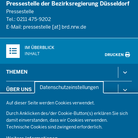
Pressestelle der Bezirksregierung Düsseldorf
Pressestelle
Tel.: 0211 475-9202
E-Mail:
pressestelle
[at]
brd.nrw.de
Überblick:
IM ÜBERBLICK
Inhalte
INHALT
DRUCKEN
Menü
THEMEN
in
der
Arbeitsschutz
Datenschutzeinstellungen
ÜBER UNS
Fußzeile
Gesundheit & Soziales
Datenschutzeinstellungen
Kommunales & Wirtschaft
Auf dieser Seite werden Cookies verwendet.
Aktenpläne
KARRIERE
Ordnung & Sicherheit
Organisationsstruktur
Durch Anklicken des/der Cookie-Button(s) erklären Sie sich
Planen & Bauen
Behördenleitung
damit einverstanden, dass wir Cookies verwenden.
Arbeitgeberprofil
PRESSE
Schule & Bildung
Die Bezirksregierung
Technische Cookies sind zwingend erforderlich.
Stellenangebote
Verkehr
Einblicke
Ausbildung