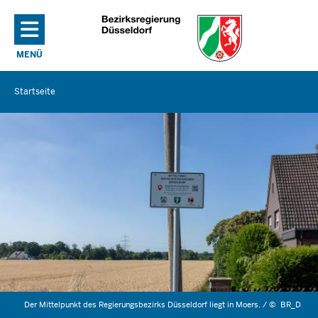
Direkt zum Inhalt
MENÜ
NAVIGATION AKTIVIEREN/DEAKTIVIEREN: HAUPTMENÜ
Startseite
Sie
befinden
sich
hier
Der Mittelpunkt des Regierungsbezirks Düsseldorf liegt in Moers. /
©
BR_D