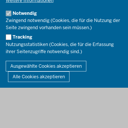
Weitere Informationen
Pressefotos
Umwelt & Natur
REGIONALRAT DÜSSELDORF
Organisationsplan
Fortbildungs- und Aufstiegsmöglichkeiten
Pressemitteilungen
Institutionen
Notwendig
Social-Media-Kanäle
SERVICES
Zwingend notwendig (Cookies, die für die Nutzung der
Seite zwingend vorhanden sein müssen.)
Amtsblatt
HOTLINE
Tracking
Bekanntmachungen
Nutzungsstatistiken (Cookies, die für die Erfassung
Förderprogramme
ihrer Seitenzugriffe notwendig sind.)
© 2026 Bezirksregierung Düsseldorf
Kontakt
Mediathek
Fußzeile
DATENSCHUTZ
BARRIEREFREIHEIT
IMPRESSUM
Ausgewählte Cookies akzeptieren
KONTAKT
So finden Sie uns
Anerkennung von Bildungsnachweisen
Alle Cookies akzeptieren
Offenlagen
Publikationen