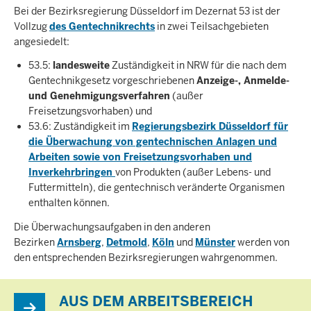
Bei der Bezirksregierung Düsseldorf im Dezernat 53 ist der
Vollzug
des Gentechnikrechts
in zwei Teilsachgebieten
angesiedelt:
53.5:
landesweite
Zuständigkeit in NRW für die nach dem
Gentechnikgesetz vorgeschriebenen
Anzeige-, Anmelde-
und Genehmigungsverfahren
(außer
Freisetzungsvorhaben) und
53.6: Zuständigkeit im
Regierungsbezirk Düsseldorf für
die Überwachung von gentechnischen Anlagen und
Arbeiten sowie von Freisetzungsvorhaben und
Inverkehrbringen
von Produkten (außer Lebens- und
Futtermitteln), die gentechnisch veränderte Organismen
enthalten können.
Die Überwachungsaufgaben in den anderen
Bezirken
Arnsberg
,
Detmold
,
Köln
und
Münster
werden von
den entsprechenden Bezirksregierungen wahrgenommen.
AUS DEM ARBEITSBEREICH