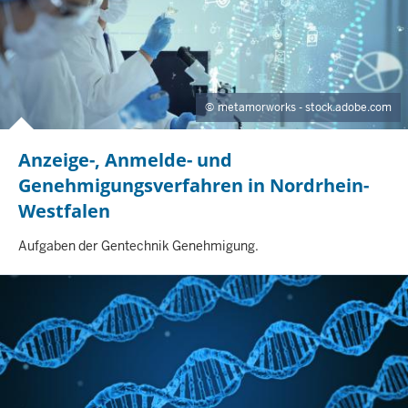
S
E
I
T
E
metamorworks - stock.adobe.com
Anzeige-, Anmelde- und
Genehmigungsverfahren in Nordrhein-
Westfalen
I
Aufgaben der Gentechnik Genehmigung.
N
H
A
L
T
S
S
E
I