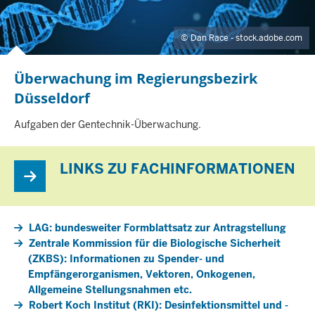
T
E
Dan Race - stock.adobe.com
Überwachung im Regierungsbezirk
Düsseldorf
I
Aufgaben der Gentechnik-Überwachung.
N
H
A
LINKS ZU FACHINFORMATIONEN
L
T
S
S
LAG: bundesweiter Formblattsatz zur Antragstellung
E
Zentrale Kommission für die Biologische Sicherheit
I
T
(ZKBS): Informationen zu Spender- und
E
Empfängerorganismen, Vektoren, Onkogenen,
Allgemeine Stellungsnahmen etc.
Robert Koch Institut (RKI): Desinfektionsmittel und -