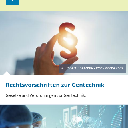
Robert Kneschke - stock.adobe.com
Rechtsvorschriften zur Gentechnik
I
Gesetze und Verordnungen zur Gentechnik.
N
H
A
L
T
S