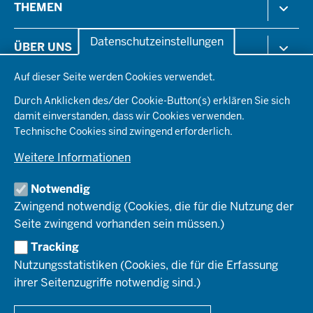
THEMEN
in
der
Arbeitsschutz
Datenschutzeinstellungen
ÜBER UNS
Fußzeile
Gesundheit & Soziales
Datenschutzeinstellungen
Kommunales & Wirtschaft
Auf dieser Seite werden Cookies verwendet.
Aktenpläne
KARRIERE
Ordnung & Sicherheit
Organisationsstruktur
Durch Anklicken des/der Cookie-Button(s) erklären Sie sich
Planen & Bauen
Behördenleitung
damit einverstanden, dass wir Cookies verwenden.
Arbeitgeberprofil
PRESSE
Schule & Bildung
Die Bezirksregierung
Technische Cookies sind zwingend erforderlich.
Stellenangebote
Verkehr
Einblicke
Ausbildung
Weitere Informationen
Pressefotos
Umwelt & Natur
REGIONALRAT DÜSSELDORF
Organisationsplan
Fortbildungs- und Aufstiegsmöglichkeiten
Pressemitteilungen
Institutionen
Notwendig
Social-Media-Kanäle
SERVICES
Zwingend notwendig (Cookies, die für die Nutzung der
Seite zwingend vorhanden sein müssen.)
Amtsblatt
HOTLINE
Tracking
Bekanntmachungen
Nutzungsstatistiken (Cookies, die für die Erfassung
Förderprogramme
ihrer Seitenzugriffe notwendig sind.)
© 2026 Bezirksregierung Düsseldorf
Kontakt
Mediathek
Fußzeile
DATENSCHUTZ
BARRIEREFREIHEIT
IMPRESSUM