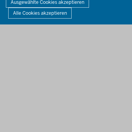
Ausgewählte Cookies akzeptieren
KONTAKT
So finden Sie uns
Anerkennung von Bildungsnachweisen
Alle Cookies akzeptieren
Offenlagen
Publikationen