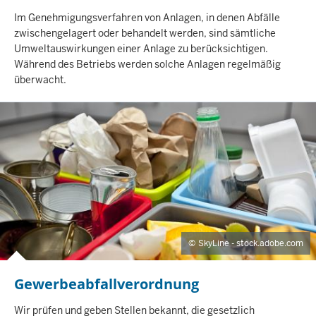
I
Im Genehmigungsverfahren von Anlagen, in denen Abfälle
N
zwischengelagert oder behandelt werden, sind sämtliche
H
Umweltauswirkungen einer Anlage zu berücksichtigen.
A
Während des Betriebs werden solche Anlagen regelmäßig
L
überwacht.
T
S
S
E
I
T
E
SkyLine - stock.adobe.com
Gewerbeabfallverordnung
I
Wir prüfen und geben Stellen bekannt, die gesetzlich