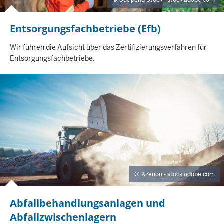
Entsorgungsfachbetriebe (Efb)
I
Wir führen die Aufsicht über das Zertifizierungsverfahren für
N
Entsorgungsfachbetriebe.
H
A
L
T
S
S
E
I
T
E
Kzenon - stock.adobe.com
Abfallbehandlungsanlagen und
Abfallzwischenlagern