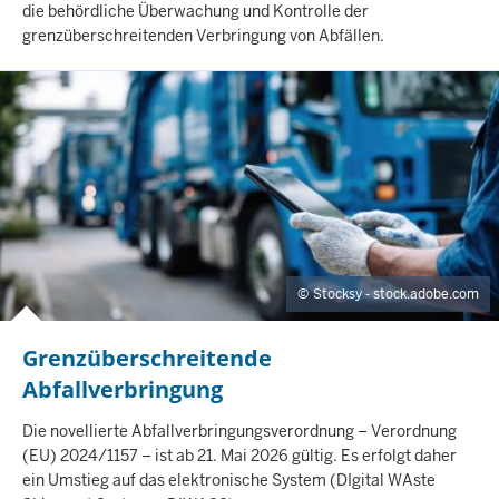
N
die behördliche Überwachung und Kontrolle der
H
grenzüberschreitenden Verbringung von Abfällen.
A
L
T
S
S
E
I
T
E
Stocksy - stock.adobe.com
Grenzüberschreitende
Abfallverbringung
I
Die novellierte Abfallverbringungsverordnung – Verordnung
N
(EU) 2024/1157 – ist ab 21. Mai 2026 gültig. Es erfolgt daher
H
ein Umstieg auf das elektronische System (DIgital WAste
A