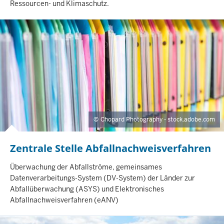
Ressourcen- und Klimaschutz.
L
T
S
S
E
I
T
E
Chopard Photography - stock.adobe.com
Zentrale Stelle Abfallnachweisverfahren
I
Überwachung der Abfallströme, gemeinsames
N
Datenverarbeitungs-System (DV-System) der Länder zur
H
Abfallüberwachung (ASYS) und Elektronisches
A
Abfallnachweisverfahren (eANV)
L
T
S