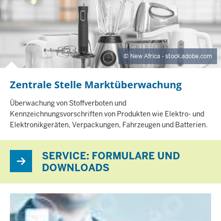
E
I
T
E
New Africa - stock.adobe.com
Zentrale Stelle Marktüberwachung
I
Überwachung von Stoffverboten und
N
Kennzeichnungsvorschriften von Produkten wie Elektro- und
H
Elektronikgeräten, Verpackungen, Fahrzeugen und Batterien.
A
L
T
SERVICE: FORMULARE UND
S
DOWNLOADS
S
E
I
T
E