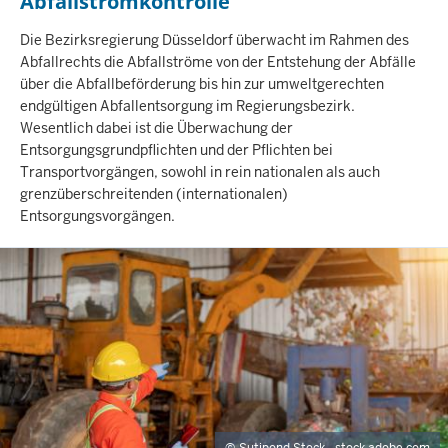
Abfallstromkontrolle
I
Die Bezirksregierung Düsseldorf überwacht im Rahmen des
N
Abfallrechts die Abfallströme von der Entstehung der Abfälle
H
über die Abfallbeförderung bis hin zur umweltgerechten
A
endgültigen Abfallentsorgung im Regierungsbezirk.
L
Wesentlich dabei ist die Überwachung der
T
Entsorgungsgrundpflichten und der Pflichten bei
S
S
Transportvorgängen, sowohl in rein nationalen als auch
E
grenzüberschreitenden (internationalen)
I
Entsorgungsvorgängen.
T
E
Sutipond Stock - stock.adobe.com