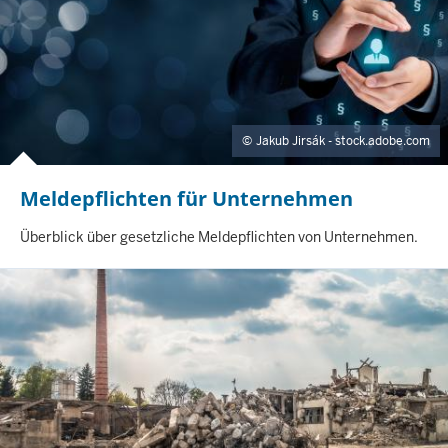
Jakub Jirsák - stock.adobe.com
Meldepflichten für Unternehmen
I
Überblick über gesetzliche Meldepflichten von Unternehmen.
N
H
A
L
T
S
S
E
I
T
E