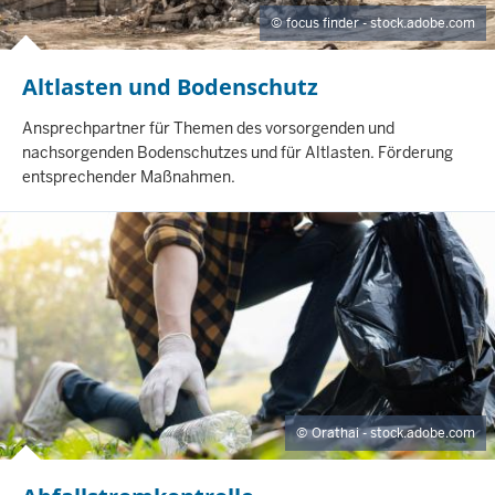
focus finder - stock.adobe.com
Altlasten und Bodenschutz
I
Ansprechpartner für Themen des vorsorgenden und
N
nachsorgenden Bodenschutzes und für Altlasten. Förderung
H
entsprechender Maßnahmen.
A
L
T
S
S
E
I
T
E
Orathai - stock.adobe.com