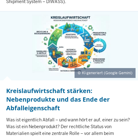
Shipment System – DIWASS).
L
T
S
S
E
I
T
E
KI-generiert (Google Gemini)
Kreislaufwirtschaft stärken:
Nebenprodukte und das Ende der
Abfalleigenschaft
I
Was ist eigentlich Abfall – und wann hört er auf, einer zu sein?
N
Was ist ein Nebenprodukt? Der rechtliche Status von
H
Materialien spielt eine zentrale Rolle – vor allem beim
A