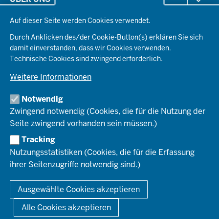
Fußzeile
Gesundheit & Soziales
Datenschutzeinstellungen
Kommunales & Wirtschaft
Auf dieser Seite werden Cookies verwendet.
Aktenpläne
KARRIERE
Ordnung & Sicherheit
Organisationsstruktur
Durch Anklicken des/der Cookie-Button(s) erklären Sie sich
Planen & Bauen
Behördenleitung
damit einverstanden, dass wir Cookies verwenden.
Arbeitgeberprofil
PRESSE
Schule & Bildung
Die Bezirksregierung
Technische Cookies sind zwingend erforderlich.
Stellenangebote
Verkehr
Einblicke
Ausbildung
Weitere Informationen
Pressefotos
Umwelt & Natur
REGIONALRAT DÜSSELDORF
Organisationsplan
Fortbildungs- und Aufstiegsmöglichkeiten
Pressemitteilungen
Institutionen
Notwendig
Social-Media-Kanäle
SERVICES
Zwingend notwendig (Cookies, die für die Nutzung der
Seite zwingend vorhanden sein müssen.)
Amtsblatt
HOTLINE
Tracking
Bekanntmachungen
Nutzungsstatistiken (Cookies, die für die Erfassung
Förderprogramme
ihrer Seitenzugriffe notwendig sind.)
© 2026 Bezirksregierung Düsseldorf
Kontakt
Mediathek
Fußzeile
DATENSCHUTZ
BARRIEREFREIHEIT
IMPRESSUM
Ausgewählte Cookies akzeptieren
KONTAKT
So finden Sie uns
Anerkennung von Bildungsnachweisen
Alle Cookies akzeptieren
Offenlagen