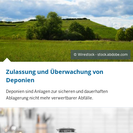
S
E
I
T
E
Wirestock - stock.abdobe.com
Zulassung und Überwachung von
Deponien
I
Deponien sind Anlagen zur sicheren und dauerhaften
N
Ablagerung nicht mehr verwertbarer Abfälle.
H
A
L
T
S
S