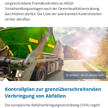
N
vorgeschriebene Fremdkontrollen an Abfall-
H
Vorbehandlungsanlagen nach der Gewerbeabfallverordnung
A
durchführen dürfen. Die Liste der anerkannten Kontrollstellen
L
ist hier abrufbar.
T
S
S
E
I
T
E
yaalan - stock.adobe.com
Kontrollplan zur grenzüberschreitenden
Verbringung von Abfällen
I
Die europäische Abfallverbringungsverordnung (VVA) regelt