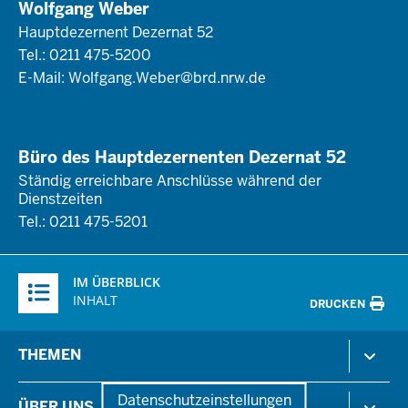
Wolfgang Weber
Hauptdezernent Dezernat 52
Tel.: 0211 475-5200
E-Mail:
Wolfgang.Weber@brd.nrw.de
Büro des Hauptdezernenten Dezernat 52
Ständig erreichbare Anschlüsse während der
Dienstzeiten
Tel.: 0211 475-5201
Überblick:
IM ÜBERBLICK
Inhalte
INHALT
DRUCKEN
Menü
THEMEN
in
der
Arbeitsschutz
Datenschutzeinstellungen
ÜBER UNS