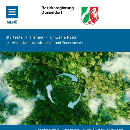
Direkt zum Inhalt
MENÜ
NAVIGATION AKTIVIEREN/DEAKTIVIEREN: HAUPTMENÜ
Startseite
Themen
Umwelt & Natur
Sie
Abfall, Kreislaufwirtschaft und Bodenschutz
befinden
sich
hier