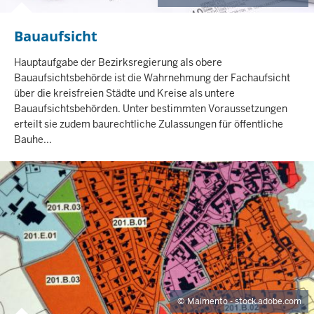
Bauaufsicht
I
N
H
Hauptaufgabe der Bezirksregierung als obere
A
Bauaufsichtsbehörde ist die Wahrnehmung der Fachaufsicht
L
über die kreisfreien Städte und Kreise als untere
T
Bauaufsichtsbehörden. Unter bestimmten Voraussetzungen
S
erteilt sie zudem baurechtliche Zulassungen für öffentliche
S
Bauhe...
E
I
T
E
Maimento - stock.adobe.com