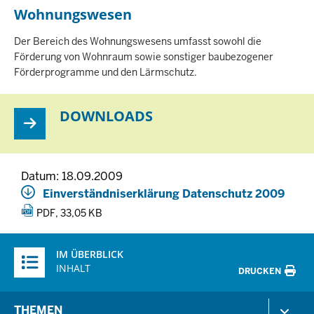
Wohnungswesen
I
N
H
Der Bereich des Wohnungswesens umfasst sowohl die
A
Förderung von Wohnraum sowie sonstiger baubezogener
L
Förderprogramme und den Lärmschutz.
T
S
S
DOWNLOADS
E
I
T
E
Datum: 18.09.2009
Einverständniserklärung Datenschutz 2009
PDF, 33,05 KB
Überblick:
IM ÜBERBLICK
Inhalte
INHALT
DRUCKEN
Menü
THEMEN