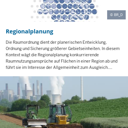
BR_D
Regionalplanung
I
N
H
Die Raumordnung dient der planerischen Entwicklung,
A
Ordnung und Sicherung größerer Gebietseinheiten. In diesem
L
Kontext wägt die Regionalplanung konkurrierende
T
Raumnutzungsansprüche auf Flächen in einer Region ab und
S
führt sie im Interesse der Allgemeinheit zum Ausgleich....
S
E
I
T
E