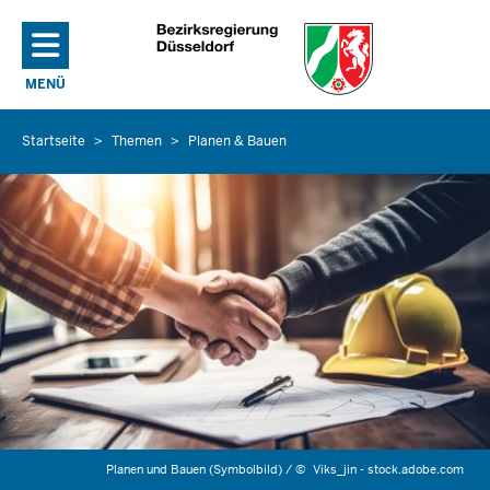
Direkt zum Inhalt
MENÜ
NAVIGATION AKTIVIEREN/DEAKTIVIEREN: HAUPTMENÜ
Startseite
Themen
Planen & Bauen
Sie
befinden
sich
hier
Planen und Bauen (Symbolbild) /
©
Viks_jin - stock.adobe.com