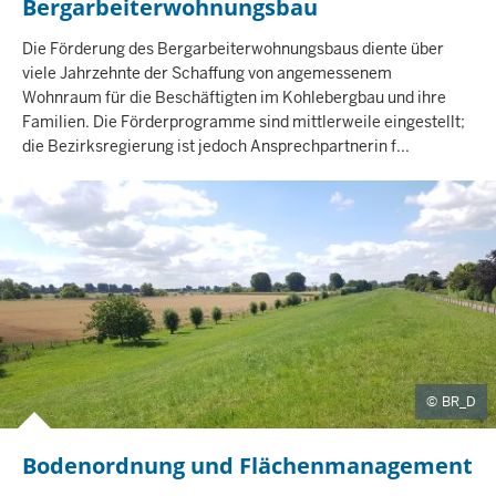
Bergarbeiterwohnungsbau
I
N
H
Die Förderung des Bergarbeiterwohnungsbaus diente über
A
viele Jahrzehnte der Schaffung von angemessenem
L
Wohnraum für die Beschäftigten im Kohlebergbau und ihre
T
Familien. Die Förderprogramme sind mittlerweile eingestellt;
S
die Bezirksregierung ist jedoch Ansprechpartnerin f...
S
E
I
T
E
BR_D
Bodenordnung und Flächenmanagement
I
N