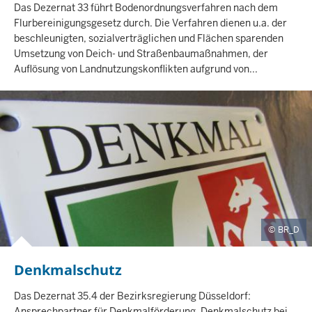
H
Das Dezernat 33 führt Bodenordnungsverfahren nach dem
A
Flurbereinigungsgesetz durch. Die Verfahren dienen u.a. der
L
beschleunigten, sozialverträglichen und Flächen sparenden
T
Umsetzung von Deich- und Straßenbaumaßnahmen, der
S
Auflösung von Landnutzungskonflikten aufgrund von...
S
E
I
T
E
BR_D
Denkmalschutz
I
N
H
Das Dezernat 35.4 der Bezirksregierung Düsseldorf:
A
Ansprechpartner für Denkmalförderung, Denkmalschutz bei