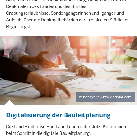
L
Denkmälern des Landes und des Bundes,
T
Grabungserlaubnisse, Sondengängerinnen und -gänger und
S
Aufsicht über die Denkmalbehörden der kreisfreien Städte im
S
Regierungsb...
E
I
T
E
bongkarn - stock.adobe.com
Digitalisierung der Bauleitplanung
I
N
H
Die Landesinitiative Bau.Land.Leben unterstützt Kommunen
A
beim Schritt in die digitale Bauleitplanung.
L