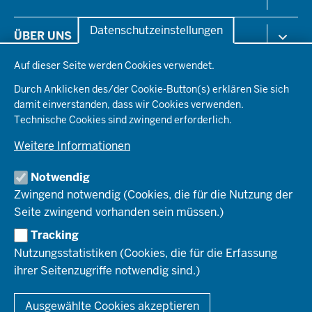
in
der
Arbeitsschutz
Datenschutzeinstellungen
ÜBER UNS
Fußzeile
Gesundheit & Soziales
Datenschutzeinstellungen
Kommunales & Wirtschaft
Auf dieser Seite werden Cookies verwendet.
Aktenpläne
KARRIERE
Ordnung & Sicherheit
Organisationsstruktur
Durch Anklicken des/der Cookie-Button(s) erklären Sie sich
Planen & Bauen
Behördenleitung
damit einverstanden, dass wir Cookies verwenden.
Arbeitgeberprofil
PRESSE
Schule & Bildung
Die Bezirksregierung
Technische Cookies sind zwingend erforderlich.
Stellenangebote
Verkehr
Einblicke
Ausbildung
Weitere Informationen
Pressefotos
Umwelt & Natur
REGIONALRAT DÜSSELDORF
Organisationsplan
Fortbildungs- und Aufstiegsmöglichkeiten
Pressemitteilungen
Institutionen
Notwendig
Social-Media-Kanäle
SERVICES
Zwingend notwendig (Cookies, die für die Nutzung der
Seite zwingend vorhanden sein müssen.)
Amtsblatt
HOTLINE
Tracking
Bekanntmachungen
Nutzungsstatistiken (Cookies, die für die Erfassung
Förderprogramme
ihrer Seitenzugriffe notwendig sind.)
© 2026 Bezirksregierung Düsseldorf
Kontakt
Mediathek
Fußzeile
DATENSCHUTZ
BARRIEREFREIHEIT
IMPRESSUM
Ausgewählte Cookies akzeptieren
KONTAKT
So finden Sie uns