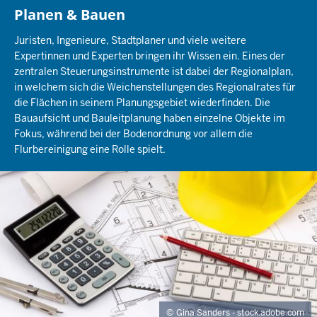
Planen & Bauen
Juristen, Ingenieure, Stadtplaner und viele weitere
Expertinnen und Experten bringen ihr Wissen ein. Eines der
zentralen Steuerungsinstrumente ist dabei der Regionalplan,
in welchem sich die Weichenstellungen des Regionalrates für
die Flächen in seinem Planungsgebiet wiederfinden. Die
Bauaufsicht und Bauleitplanung haben einzelne Objekte im
Fokus, während bei der Bodenordnung vor allem die
Flurbereinigung eine Rolle spielt.
Gina Sanders - stock.adobe.com