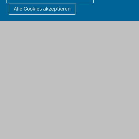
Anerkennung von Bildungsnachweisen
Alle Cookies akzeptieren
Offenlagen
Publikationen