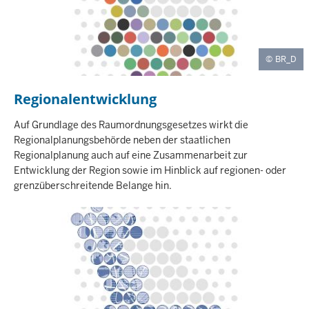
BR_D
Regionalentwicklung
I
N
H
Auf Grundlage des Raumordnungsgesetzes wirkt die
A
Regionalplanungsbehörde neben der staatlichen
L
Regionalplanung auch auf eine Zusammenarbeit zur
T
Entwicklung der Region sowie im Hinblick auf regionen- oder
S
grenzüberschreitende Belange hin.
S
E
I
T
E