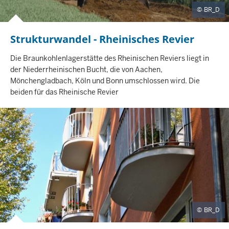
BR_D
Strukturwandel - Rheinisches Revier
I
N
H
Die Braunkohlenlagerstätte des Rheinischen Reviers liegt in
A
der Niederrheinischen Bucht, die von Aachen,
L
Mönchengladbach, Köln und Bonn umschlossen wird. Die
T
beiden für das Rheinische Revier
S
S
E
I
T
E
BR_D