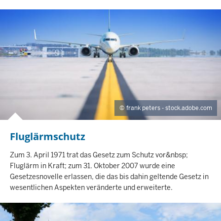
T
S
S
E
I
T
E
frank peters - stock.adobe.com
Fluglärmschutz
I
N
H
Zum 3. April 1971 trat das Gesetz zum Schutz vor&nbsp;
A
Fluglärm in Kraft; zum 31. Oktober 2007 wurde eine
L
Gesetzesnovelle erlassen, die das bis dahin geltende Gesetz in
T
wesentlichen Aspekten veränderte und erweiterte.
S
S
E
I