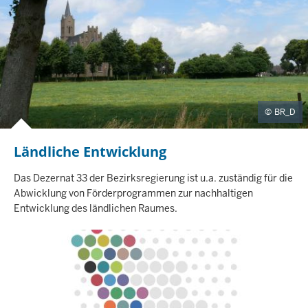
T
E
BR_D
Ländliche Entwicklung
I
N
H
Das Dezernat 33 der Bezirksregierung ist u.a. zuständig für die
A
Abwicklung von Förderprogrammen zur nachhaltigen
L
Entwicklung des ländlichen Raumes.
T
S
S
E
I
T
E