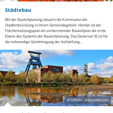
Städtebau
I
N
H
Mit der Bauleitplanung steuern die Kommunen die
A
Stadtentwicklung in ihrem Gemeindegebiet. Hierbei ist der
L
Flächennutzungsplan als vorbereitender Bauleitplan die erste
T
Ebene des Systems der Bauleitplanung. Das Dezernat 35 ist für
S
die notwendige Genehmigung der Aufstellung...
S
E
I
T
E
mitifoto - stock.adobe.com