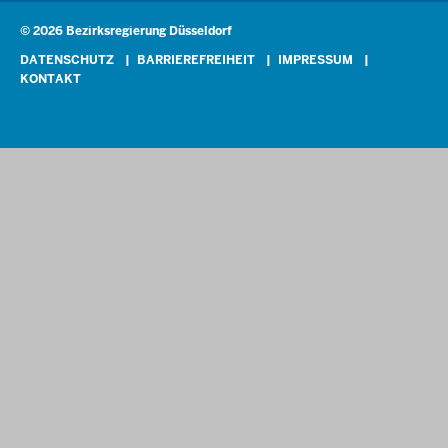
Förderprogramme
© 2026 Bezirksregierung Düsseldorf
Kontakt
Mediathek
Fußzeile
DATENSCHUTZ
BARRIEREFREIHEIT
IMPRESSUM
KONTAKT
So finden Sie uns
Anerkennung von Bildungsnachweisen
Offenlagen
Publikationen