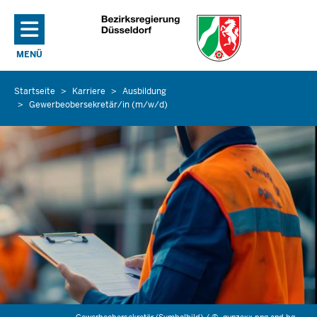
Direkt zum Inhalt
MENÜ
NAVIGATION AKTIVIEREN/DEAKTIVIEREN: HAUPTMENÜ
Startseite
Karriere
Ausbildung
Sie
Gewerbeobersekretär/in (m/w/d)
befinden
sich
hier