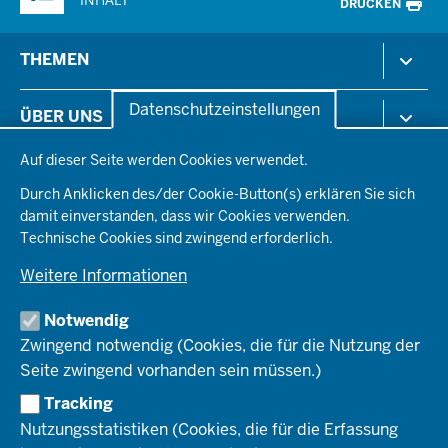
DRUCKEN
Menü
THEMEN
in
der
Arbeitsschutz
Datenschutzeinstellungen
ÜBER UNS
Fußzeile
Gesundheit & Soziales
Datenschutzeinstellungen
Kommunales & Wirtschaft
Auf dieser Seite werden Cookies verwendet.
Aktenpläne
KARRIERE
Ordnung & Sicherheit
Organisationsstruktur
Durch Anklicken des/der Cookie-Button(s) erklären Sie sich
Planen & Bauen
Behördenleitung
damit einverstanden, dass wir Cookies verwenden.
Arbeitgeberprofil
PRESSE
Schule & Bildung
Die Bezirksregierung
Technische Cookies sind zwingend erforderlich.
Stellenangebote
Verkehr
Einblicke
Ausbildung
Weitere Informationen
Pressefotos
Umwelt & Natur
REGIONALRAT DÜSSELDORF
Organisationsplan
Fortbildungs- und Aufstiegsmöglichkeiten
Pressemitteilungen
Institutionen
Notwendig
Social-Media-Kanäle
SERVICES
Zwingend notwendig (Cookies, die für die Nutzung der
Seite zwingend vorhanden sein müssen.)
Amtsblatt
HOTLINE
Tracking
Bekanntmachungen
Nutzungsstatistiken (Cookies, die für die Erfassung
Förderprogramme