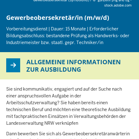
Gewerbeobersekretär (Symbolbild) /
©
gunzexx png and bg -
stock.adobe.com
Gewerbeobersekretär/in (m/w/d)
Vorbereitungsdienst | Dauer: 15 Monate | Erforderlicher
Bildungsabschluss: bestandene Prüfung als Handwerks- oder
Industriemeister bzw. staatl. gepr. Techniker/in
ALLGEMEINE INFORMATIONEN
ZUR AUSBILDUNG
Sie sind kommunikativ, engagiert und auf der Suche nach
einer anspruchsvollen Aufgabe in der
Arbeitsschutzverwaltung? Sie haben bereits einen
technischen Beruf und möchten eine theoretische Ausbildung
mit fachpraktischen Einsätzen in Verwaltungsbehörden der
Landesverwaltung NRW verknüpfen
Dann bewerben Sie sich als Gewerbeobersekretäranwärterin