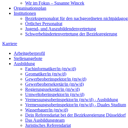
Wir im Fokus – Susanne Wincek
Organisationsplan
Institutionen
Bezirkspersonalrat für den nachgeordneten nichtpädago
Örtlicher Personalrat
Jugend- und Auszubildendenvertretung
Schwerbehindertenvertretung der Bezirksregierung
Karriere
Arbeitgeberprofil
Stellenangebote
Ausbildung
Fachinformatiker/in (m/w/d)
Geomatiker/in (m/w/d)
Gewerbeoberinspektor/in (m/w/d)
Gewerbeobersekretär/in (m/w/d)
Regierungssekretär/in (m/w/d)
Umweltoberinspektor/in (m/w/d)
Vermessungsoberinspektor/in (m/w/d) - Ausbildung
Vermessungsoberinspektor/in (m/w/d) - Duales Studium
Wasserbauer/in (m/w/d)
Dein Referendariat bei der Bezirksregierung Düsseldorf
Das Ausbildungsteam
Juristisches Referendariat