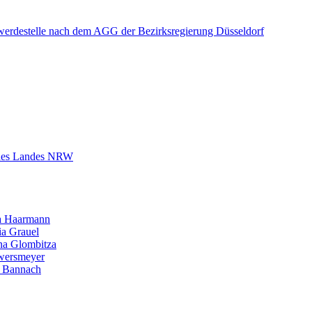
chwerdestelle nach dem AGG der Bezirksregierung Düsseldorf
u des Landes NRW
na Haarmann
ia Grauel
nna Glombitza
Ewersmeyer
a Bannach