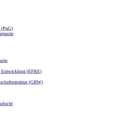
e (PuG)
armazie
urin
e Entwicklung (EFRE)
tschaftsstruktur (GRW)
fsicht