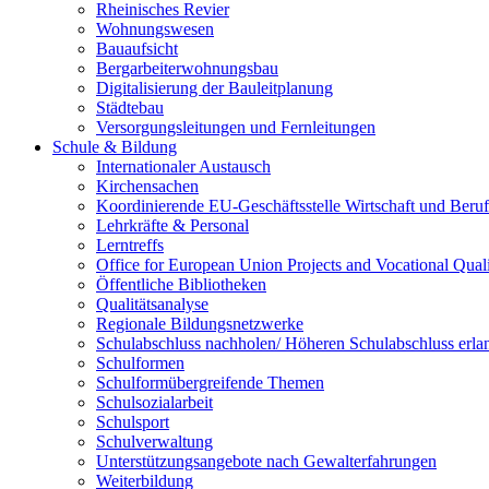
Rheinisches Revier
Wohnungswesen
Bauaufsicht
Bergarbeiterwohnungsbau
Digitalisierung der Bauleitplanung
Städtebau
Versorgungsleitungen und Fernleitungen
Schule & Bildung
Internationaler Austausch
Kirchensachen
Koordinierende EU-Geschäftsstelle Wirtschaft und Beru
Lehrkräfte & Personal
Lerntreffs
Office for European Union Projects and Vocational Quali
Öffentliche Bibliotheken
Qualitätsanalyse
Regionale Bildungsnetzwerke
Schulabschluss nachholen/ Höheren Schulabschluss erla
Schulformen
Schulformübergreifende Themen
Schulsozialarbeit
Schulsport
Schulverwaltung
Unterstützungsangebote nach Gewalterfahrungen
Weiterbildung