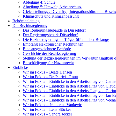
Abteilung 4: Schule
Abteilung 5: Umwelt, Arbeitsschutz
Gleichstellungs-, Diversity-, Integrationsbüro und Bes
Klimaschutz und Klimaanpassung
Behördenleitung
Die Bezirksregierung
Das Regierungsgebäude in Düsseldorf
Der Regierungsbezirk Düsseldorf
Die Bezirksregierung als Träger öffentlicher Belange
Empfang elektronischer Rechnungen
Eine ausgezeichnete Behörde
Geschichte der Bezirksregierung
Stellung der Bezirksregierungen im Verwaltungsaufba
Entschädigung für Naziunrecht
Einblicke
Wir im Fokus – Beate Hansen
Wir im Fokus – Dr. Patricia Gnutt
Wir im Fokus – Einblicke in den Arbeitsalltag von Cari
Wir im Fokus – Einblicke in den Arbeitsalltag von Claud
Wir im Fokus – Einblicke in den Arbeitsalltag von Cori
Wir im Fokus – Einblicke in den Arbeitsalltag von Jan 
Wir im Fokus – Einblicke in den Arbeitsalltag von Veen
Wir im Fokus – Jekaterina Vankevic
Wir im Fokus – Lena Stöcker
Wir im Fokus – Sandra Jeckel