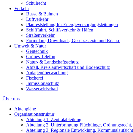
Schulrecht
Verkehr
Busse & Bahnen
Luftverkehr
Planfeststellung für Energieversorgungsleitungen
Schifffahrt, Schiffsverkehr & Häfen
Straßenverkehr
Formulare, Downloads, Gesetzestexte und Erlasse
Umwelt & Natur
Gentechnik
Grünes Telefon
Natur- & Landschaftsschutz
Abfall, Kreislaufwirtschaft und Bodenschutz
Anlagenüberwachung
Fischerei
Immissionsschutz
Wasserwirtschaft
Über uns
Aktenpläne
Organisationsstruktur
Abteilung 1: Zentralabteilung
Abteilung 2: Unterbringung Flüchtlinge, Ordnungsrecht
Abteilung 3: Regionale Entwicklung, Kommunalaufsicht,