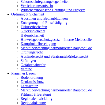
Schornsteinfegerangelegenheiten
Versicherungsaufsicht
Wirtschaftspolitische Beratung und Projekte
Ordnung & Sicherheit
Apostillen und Beglaubigungen
Enteignung und Entschädigung
Fiskuserbschaften
Glücksspielrecht
Hafensicherheit
Hinweisgeberschutzgesetz – Interne Meldestelle
Kampfmittelbeseitigung
Marktüberwachung harmonisierter Bauprodukte
Ordnungsrecht
Ausländerrecht und Staatsangehörigkeitsrecht
Stiftungen
Gefahrenabwehr
Vereine
Planen & Bauen
Bodenordnung
Denkmalschutz
Lärmschutz
Marktüberwachung harmonisierter Bauprodukte
Prüfung & Beratung
Regionalentwicklung
Regionalplanung