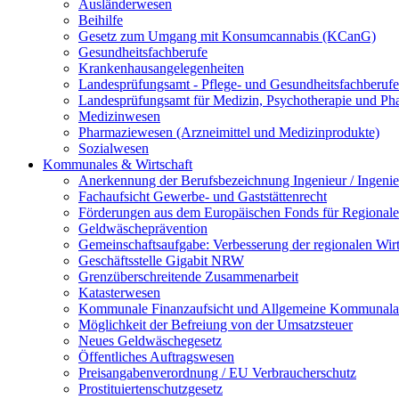
Ausländerwesen
Beihilfe
Gesetz zum Umgang mit Konsumcannabis (KCanG)
Gesundheitsfachberufe
Krankenhausangelegenheiten
Landesprüfungsamt - Pflege- und Gesundheitsfachberuf
Landesprüfungsamt für Medizin, Psychotherapie und Ph
Medizinwesen
Pharmaziewesen (Arzneimittel und Medizinprodukte)
Sozialwesen
Kommunales & Wirtschaft
Anerkennung der Berufsbezeichnung Ingenieur / Ingenie
Fachaufsicht Gewerbe- und Gaststättenrecht
Förderungen aus dem Europäischen Fonds für Regional
Geldwäscheprävention
Gemeinschaftsaufgabe: Verbesserung der regionalen Wir
Geschäftsstelle Gigabit NRW
Grenzüberschreitende Zusammenarbeit
Katasterwesen
Kommunale Finanzaufsicht und Allgemeine Kommunalau
Möglichkeit der Befreiung von der Umsatzsteuer
Neues Geldwäschegesetz
Öffentliches Auftragswesen
Preisangabenverordnung / EU Verbraucherschutz
Prostituiertenschutzgesetz