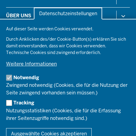
in
der
Arbeitsschutz
Datenschutzeinstellungen
ÜBER UNS
Fußzeile
Gesundheit & Soziales
Datenschutzeinstellungen
Kommunales & Wirtschaft
Auf dieser Seite werden Cookies verwendet.
Aktenpläne
KARRIERE
Ordnung & Sicherheit
Organisationsstruktur
Durch Anklicken des/der Cookie-Button(s) erklären Sie sich
Planen & Bauen
Behördenleitung
damit einverstanden, dass wir Cookies verwenden.
Arbeitgeberprofil
PRESSE
Schule & Bildung
Die Bezirksregierung
Technische Cookies sind zwingend erforderlich.
Stellenangebote
Verkehr
Einblicke
Ausbildung
Weitere Informationen
Pressefotos
Umwelt & Natur
REGIONALRAT DÜSSELDORF
Organisationsplan
Fortbildungs- und Aufstiegsmöglichkeiten
Pressemitteilungen
Institutionen
Notwendig
Social-Media-Kanäle
SERVICES
Zwingend notwendig (Cookies, die für die Nutzung der
Seite zwingend vorhanden sein müssen.)
Amtsblatt
HOTLINE
Tracking
Bekanntmachungen
Nutzungsstatistiken (Cookies, die für die Erfassung
Förderprogramme
ihrer Seitenzugriffe notwendig sind.)
© 2026 Bezirksregierung Düsseldorf
Kontakt
Mediathek
Fußzeile
DATENSCHUTZ
BARRIEREFREIHEIT
IMPRESSUM
Ausgewählte Cookies akzeptieren
KONTAKT