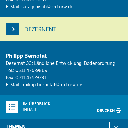
E-Mail:
sara.jenisch@brd.nrw.de
DEZERNENT
Philipp Bernotat
Dezernat 33: Ländliche Entwicklung, Bodenordnung
Tel.: 0211 475-9869
Fax: 0211 475-9791
E-Mail:
philipp.bernotat@brd.nrw.de
Überblick:
IM ÜBERBLICK
Inhalte
INHALT
DRUCKEN
Menü
THEMEN