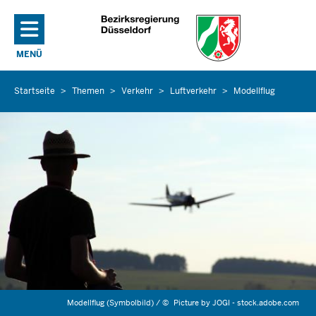
Direkt zum Inhalt
MENÜ
NAVIGATION AKTIVIEREN/DEAKTIVIEREN: HAUPTMENÜ
Startseite
Themen
Verkehr
Luftverkehr
Modellflug
Sie
befinden
sich
hier
Modellflug (Symbolbild) /
©
Picture by JOGI - stock.adobe.com