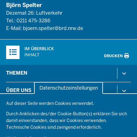
Björn Spelter
Dezernat 26: Luftverkehr
Tel.: 0211 475-3286
E-Mail:
bjoern.spelter@brd.nrw.de
Überblick:
IM ÜBERBLICK
Inhalte
INHALT
DRUCKEN
Menü
THEMEN
in
der
Arbeitsschutz
Datenschutzeinstellungen
ÜBER UNS
Fußzeile
Gesundheit & Soziales
Datenschutzeinstellungen
Kommunales & Wirtschaft
Auf dieser Seite werden Cookies verwendet.
Aktenpläne
KARRIERE
Ordnung & Sicherheit
Organisationsstruktur
Durch Anklicken des/der Cookie-Button(s) erklären Sie sich
Planen & Bauen
Behördenleitung
damit einverstanden, dass wir Cookies verwenden.
Arbeitgeberprofil
PRESSE
Schule & Bildung
Die Bezirksregierung
Technische Cookies sind zwingend erforderlich.
Stellenangebote
Verkehr
Einblicke
Ausbildung