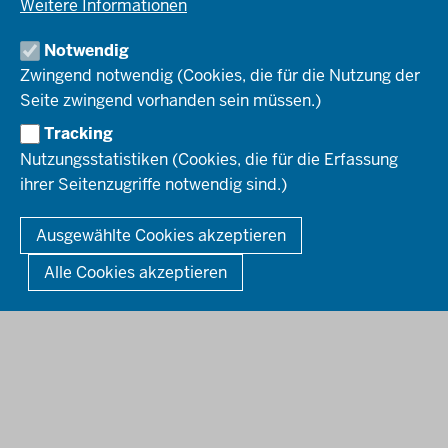
Weitere Informationen
Pressefotos
Umwelt & Natur
REGIONALRAT DÜSSELDORF
Organisationsplan
Fortbildungs- und Aufstiegsmöglichkeiten
Pressemitteilungen
Institutionen
Notwendig
Social-Media-Kanäle
SERVICES
Zwingend notwendig (Cookies, die für die Nutzung der
Seite zwingend vorhanden sein müssen.)
Amtsblatt
HOTLINE
Tracking
Bekanntmachungen
Nutzungsstatistiken (Cookies, die für die Erfassung
Förderprogramme
ihrer Seitenzugriffe notwendig sind.)
© 2026 Bezirksregierung Düsseldorf
Kontakt
Mediathek
Fußzeile
DATENSCHUTZ
BARRIEREFREIHEIT
IMPRESSUM
Ausgewählte Cookies akzeptieren
KONTAKT
So finden Sie uns
Anerkennung von Bildungsnachweisen
Alle Cookies akzeptieren
Offenlagen
Publikationen