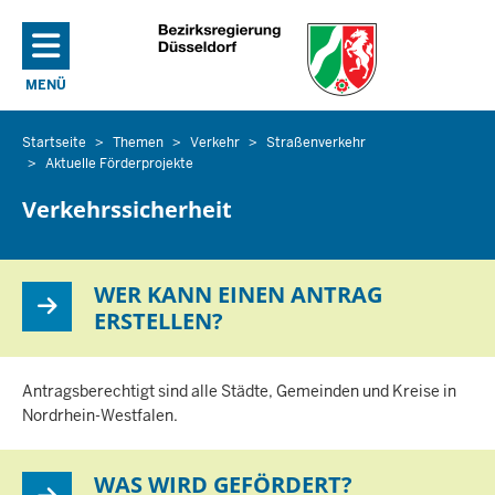
Direkt zum Inhalt
MENÜ
NAVIGATION AKTIVIEREN/DEAKTIVIEREN: HAUPTMENÜ
Startseite
Themen
Verkehr
Straßenverkehr
Sie
Aktuelle Förderprojekte
befinden
sich
Verkehrssicherheit
hier
WER KANN EINEN ANTRAG
ERSTELLEN?
Antragsberechtigt sind alle Städte, Gemeinden und Kreise in
Nordrhein-Westfalen.
WAS WIRD GEFÖRDERT?