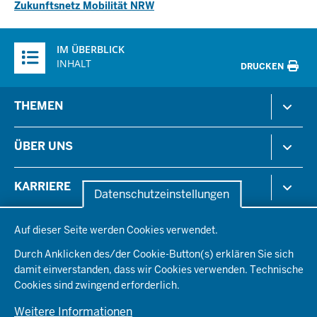
Zukunftsnetz Mobilität NRW
Überblick:
IM ÜBERBLICK
Inhalte
INHALT
DRUCKEN
Menü
THEMEN
in
der
Arbeitsschutz
ÜBER UNS
Fußzeile
Gesundheit & Soziales
Kommunales & Wirtschaft
Aktenpläne
KARRIERE
Ordnung & Sicherheit
Datenschutzeinstellungen
Organisationsstruktur
Planen & Bauen
Behördenleitung
Datenschutzeinstellungen
Arbeitgeberprofil
PRESSE
Schule & Bildung
Auf dieser Seite werden Cookies verwendet.
Die Bezirksregierung
Stellenangebote
Verkehr
Einblicke
Ausbildung
Durch Anklicken des/der Cookie-Button(s) erklären Sie sich
Pressefotos
Umwelt & Natur
REGIONALRAT DÜSSELDORF
Organisationsplan
damit einverstanden, dass wir Cookies verwenden. Technische
Fortbildungs- und Aufstiegsmöglichkeiten
Pressemitteilungen
Institutionen
Cookies sind zwingend erforderlich.
Social-Media-Kanäle
SERVICES
Weitere Informationen