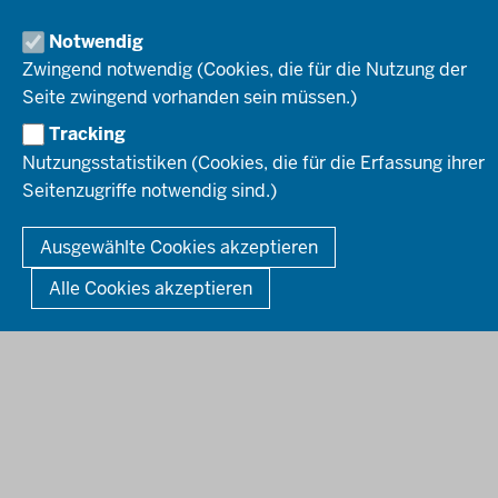
Amtsblatt
Notwendig
HOTLINE
Bekanntmachungen
Zwingend notwendig (Cookies, die für die Nutzung der
Förderprogramme
Seite zwingend vorhanden sein müssen.)
© 2026 Bezirksregierung Düsseldorf
Kontakt
Tracking
Mediathek
Fußzeile
DATENSCHUTZ
BARRIEREFREIHEIT
IMPRESSUM
Nutzungsstatistiken (Cookies, die für die Erfassung ihrer
KONTAKT
So finden Sie uns
Seitenzugriffe notwendig sind.)
Anerkennung von Bildungsnachweisen
Offenlagen
Ausgewählte Cookies akzeptieren
Publikationen
Alle Cookies akzeptieren