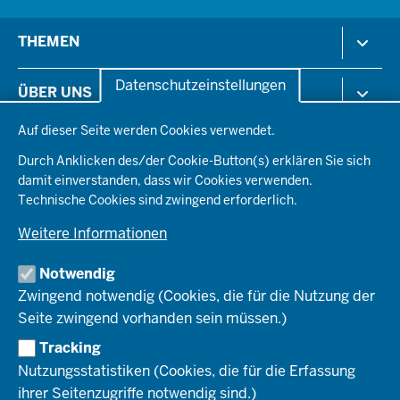
e
Menü
S
THEMEN
in
e
der
i
Arbeitsschutz
Datenschutzeinstellungen
ÜBER UNS
Fußzeile
t
Gesundheit & Soziales
Datenschutzeinstellungen
e
Kommunales & Wirtschaft
Auf dieser Seite werden Cookies verwendet.
Aktenpläne
KARRIERE
Ordnung & Sicherheit
Organisationsstruktur
Durch Anklicken des/der Cookie-Button(s) erklären Sie sich
Planen & Bauen
Behördenleitung
damit einverstanden, dass wir Cookies verwenden.
Arbeitgeberprofil
PRESSE
Schule & Bildung
Die Bezirksregierung
Technische Cookies sind zwingend erforderlich.
Stellenangebote
Verkehr
Einblicke
Ausbildung
Weitere Informationen
Pressefotos
Umwelt & Natur
REGIONALRAT DÜSSELDORF
Organisationsplan
Fortbildungs- und Aufstiegsmöglichkeiten
Pressemitteilungen
Institutionen
Notwendig
Social-Media-Kanäle
SERVICES
Zwingend notwendig (Cookies, die für die Nutzung der
Seite zwingend vorhanden sein müssen.)
Amtsblatt
HOTLINE
Tracking
Bekanntmachungen
Nutzungsstatistiken (Cookies, die für die Erfassung
Förderprogramme
ihrer Seitenzugriffe notwendig sind.)