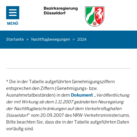
Direkt zum Inhalt
MENÜ
NAVIGATION AKTIVIEREN/DEAKTIVIEREN: HAUPTMENÜ
Startseite
Nachtflugbewegungen
2024
Sie
befinden
sich
hier
* Die in der Tabelle aufgeführten Genehmigungsziffern
entsprechen den Ziffern (Genehmigungs- bzw.
Ausnahmetatbeständen) in dem
Dokument
„
Veröffentlichung
der mit Wirkung ab dem 1.11.2007 geänderten Neuregelung
der Nachtflugbeschränkungen auf dem Verkehrsflughafen
Düsseldorf
“ vom 20.09.2007 des NRW-Verkehrsministeriums.
Bitte beachten Sie, dass die in der Tabelle aufgeführten Daten
vorläufig sind.