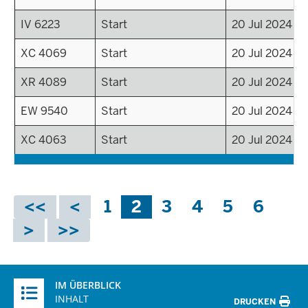
IV 6223
Start
20 Jul 2024 - 
XC 4069
Start
20 Jul 2024 - 
XR 4089
Start
20 Jul 2024 - 
EW 9540
Start
20 Jul 2024 - 
XC 4063
Start
20 Jul 2024 - 
Seitennummerierung
S
1
A
2
S
3
S
4
S
5
S
6
e
k
e
e
e
e
i
t
i
i
i
i
t
u
t
t
t
t
e
e
e
e
e
e
Überblick:
IM ÜBERBLICK
l
Inhalte
INHALT
l
DRUCKEN