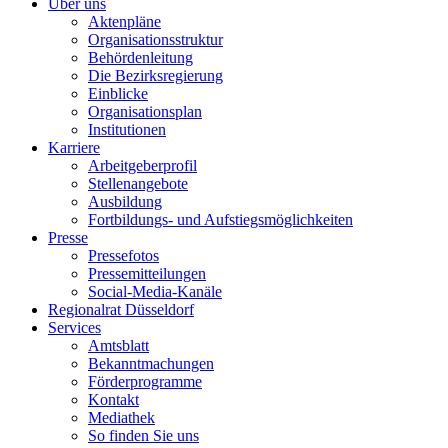
Über uns
Aktenpläne
Organisationsstruktur
Behördenleitung
Die Bezirksregierung
Einblicke
Organisationsplan
Institutionen
Karriere
Arbeitgeberprofil
Stellenangebote
Ausbildung
Fortbildungs- und Aufstiegsmöglichkeiten
Presse
Pressefotos
Pressemitteilungen
Social-Media-Kanäle
Regionalrat Düsseldorf
Services
Amtsblatt
Bekanntmachungen
Förderprogramme
Kontakt
Mediathek
So finden Sie uns