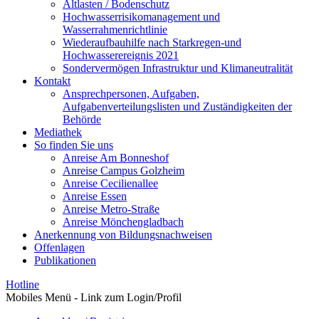
Altlasten / Bodenschutz
Hochwasserrisikomanagement und
Wasserrahmenrichtlinie
Wiederaufbauhilfe nach Starkregen-und
Hochwasserereignis 2021
Sondervermögen Infrastruktur und Klimaneutralität
Kontakt
Ansprechpersonen, Aufgaben,
Aufgabenverteilungslisten und Zuständigkeiten der
Behörde
Mediathek
So finden Sie uns
Anreise Am Bonneshof
Anreise Campus Golzheim
Anreise Cecilienallee
Anreise Essen
Anreise Metro-Straße
Anreise Mönchengladbach
Anerkennung von Bildungsnachweisen
Offenlagen
Publikationen
Hotline
Mobiles Menü - Link zum Login/Profil