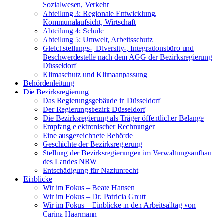
Sozialwesen, Verkehr
Abteilung 3: Regionale Entwicklung,
Kommunalaufsicht, Wirtschaft
Abteilung 4: Schule
Abteilung 5: Umwelt, Arbeitsschutz
Gleichstellungs-, Diversity-, Integrationsbüro und
Beschwerdestelle nach dem AGG der Bezirksregierung
Düsseldorf
Klimaschutz und Klimaanpassung
Behördenleitung
Die Bezirksregierung
Das Regierungsgebäude in Düsseldorf
Der Regierungsbezirk Düsseldorf
Die Bezirksregierung als Träger öffentlicher Belange
Empfang elektronischer Rechnungen
Eine ausgezeichnete Behörde
Geschichte der Bezirksregierung
Stellung der Bezirksregierungen im Verwaltungsaufbau
des Landes NRW
Entschädigung für Naziunrecht
Einblicke
Wir im Fokus – Beate Hansen
Wir im Fokus – Dr. Patricia Gnutt
Wir im Fokus – Einblicke in den Arbeitsalltag von
Carina Haarmann