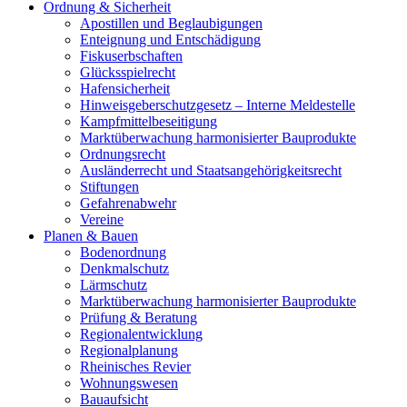
Ordnung & Sicherheit
Apostillen und Beglaubigungen
Enteignung und Entschädigung
Fiskuserbschaften
Glücksspielrecht
Hafensicherheit
Hinweisgeberschutzgesetz – Interne Meldestelle
Kampfmittelbeseitigung
Marktüberwachung harmonisierter Bauprodukte
Ordnungsrecht
Ausländerrecht und Staatsangehörigkeitsrecht
Stiftungen
Gefahrenabwehr
Vereine
Planen & Bauen
Bodenordnung
Denkmalschutz
Lärmschutz
Marktüberwachung harmonisierter Bauprodukte
Prüfung & Beratung
Regionalentwicklung
Regionalplanung
Rheinisches Revier
Wohnungswesen
Bauaufsicht