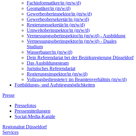
Fachinformatiker/in (m/w/d)
Geomatiker/in (m/w/d)
Gewerbeoberinspektor/in (m/w/d)
Gewerbeobersekretär/in (m/w/d)
Regierungssekretär/in (m/w/d)
Umweltoberinspektor/in (m/w/d)
Vermessungsoberinspektor/in (m/w/d) - Ausbildung
Vermessungsoberinspektor/in (m/w/d) - Duales
Studium
Wasserbauer/in (m/w/d)
Dein Referendariat bei der Bezirksregierung Düsseldorf
Das Ausbildungsteam
Juristisches Referendariat
Regierungsinspektor/in (m/w/d)
Vollzugsbedienstete/r im Beamtenverhältnis (m/w/d)
Fortbildungs- und Aufstiegsmöglichkeiten
Presse
Pressefotos
Pressemitteilungen
Social-Media-Kanäle
Regionalrat Düsseldorf
Services