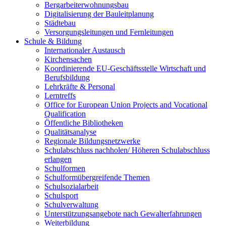
Bergarbeiterwohnungsbau
Digitalisierung der Bauleitplanung
Städtebau
Versorgungsleitungen und Fernleitungen
Schule & Bildung
Internationaler Austausch
Kirchensachen
Koordinierende EU-Geschäftsstelle Wirtschaft und
Berufsbildung
Lehrkräfte & Personal
Lerntreffs
Office for European Union Projects and Vocational
Qualification
Öffentliche Bibliotheken
Qualitätsanalyse
Regionale Bildungsnetzwerke
Schulabschluss nachholen/ Höheren Schulabschluss
erlangen
Schulformen
Schulformübergreifende Themen
Schulsozialarbeit
Schulsport
Schulverwaltung
Unterstützungsangebote nach Gewalterfahrungen
Weiterbildung