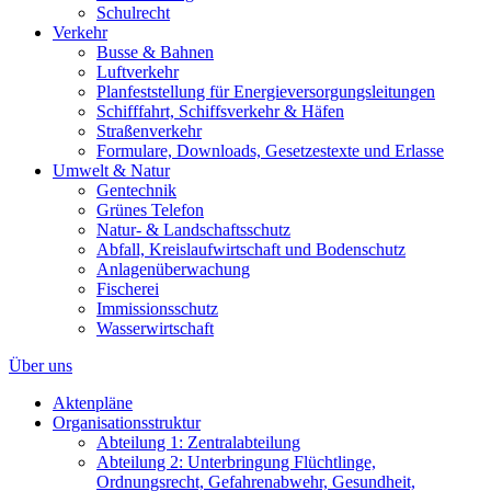
Schulrecht
Verkehr
Busse & Bahnen
Luftverkehr
Planfeststellung für Energieversorgungsleitungen
Schifffahrt, Schiffsverkehr & Häfen
Straßenverkehr
Formulare, Downloads, Gesetzestexte und Erlasse
Umwelt & Natur
Gentechnik
Grünes Telefon
Natur- & Landschaftsschutz
Abfall, Kreislaufwirtschaft und Bodenschutz
Anlagenüberwachung
Fischerei
Immissionsschutz
Wasserwirtschaft
Über uns
Aktenpläne
Organisationsstruktur
Abteilung 1: Zentralabteilung
Abteilung 2: Unterbringung Flüchtlinge,
Ordnungsrecht, Gefahrenabwehr, Gesundheit,