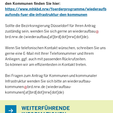
den Kommunen finden Sie hier:
https://www.mhkbd.nrw/foerderprogramme/wiederaufb
aufonds-fuer-die-infrastruktur-den-kommunen
Sollte die Bezirksregierung Düsseldorf für Ihren Antrag
zuständig sein, wenden Sie sich gerne an
wiederaufbau
brd.nrw.de
(wiederaufbau[at]brd[dot]nrw[dot]de)
.
Wenn Sie telefonischen Kontakt wünschen, schreiben Sie uns
gerne eine E-Mail mit Ihrer Telefonnummer und Ihrem
Anliegen, ggf. auch mit passenden Rückrufzeiten.
So können wir am effizientesten in Kontakt treten.
Bei Fragen zum Antrag für Kommunen und kommunaler
Infrastruktur wenden Sie sich bitte an
wiederaufbau-
kommunen
brd.nrw.de
(wiederaufbau-
kommunen[at]brd[dot]nrw[dot]de)
WEITERFÜHRENDE