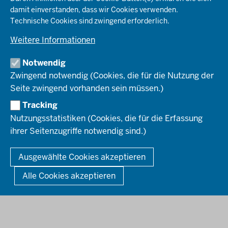
Planen & Bauen
Behördenleitung
damit einverstanden, dass wir Cookies verwenden.
Arbeitgeberprofil
PRESSE
Schule & Bildung
Die Bezirksregierung
Technische Cookies sind zwingend erforderlich.
Stellenangebote
Verkehr
Einblicke
Ausbildung
Weitere Informationen
Pressefotos
Umwelt & Natur
REGIONALRAT DÜSSELDORF
Organisationsplan
Fortbildungs- und Aufstiegsmöglichkeiten
Pressemitteilungen
Institutionen
Notwendig
Social-Media-Kanäle
SERVICES
Zwingend notwendig (Cookies, die für die Nutzung der
Seite zwingend vorhanden sein müssen.)
Amtsblatt
HOTLINE
Tracking
Bekanntmachungen
Nutzungsstatistiken (Cookies, die für die Erfassung
Förderprogramme
ihrer Seitenzugriffe notwendig sind.)
© 2026 Bezirksregierung Düsseldorf
Kontakt
Mediathek
Fußzeile
DATENSCHUTZ
BARRIEREFREIHEIT
IMPRESSUM
Ausgewählte Cookies akzeptieren
KONTAKT
So finden Sie uns
Anerkennung von Bildungsnachweisen
Alle Cookies akzeptieren
Offenlagen
Publikationen