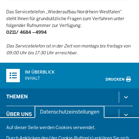
Das Servicetelefon „Wiederaufbau Nordrhein-Westfalen“
steht Ihnen für grundsätzliche Fragen zum Verfahren unter
folgender Rufnummer zur Verfügung:
0211/ 4684 –4994
Das Servicetelefon ist in der Zeit von montags bis freitags von
09:00 Uhr bis 17:30 Uhr erreichbar.
Überblick:
IM ÜBERBLICK
Inhalte
INHALT
DRUCKEN
Menü
THEMEN
in
der
Arbeitsschutz
Datenschutzeinstellungen
ÜBER UNS
Fußzeile
Gesundheit & Soziales
Datenschutzeinstellungen
Kommunales & Wirtschaft
Auf dieser Seite werden Cookies verwendet.
Aktenpläne
KARRIERE
Ordnung & Sicherheit
Organisationsstruktur
Durch Anklicken des/der Cookie-Button(s) erklären Sie sich