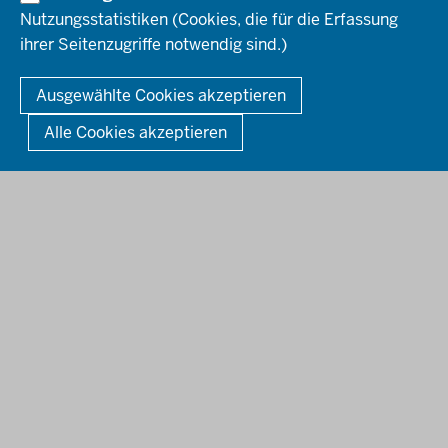
Bekanntmachungen
Nutzungsstatistiken (Cookies, die für die Erfassung
Förderprogramme
ihrer Seitenzugriffe notwendig sind.)
© 2026 Bezirksregierung Düsseldorf
Kontakt
Mediathek
Fußzeile
DATENSCHUTZ
BARRIEREFREIHEIT
IMPRESSUM
Ausgewählte Cookies akzeptieren
KONTAKT
So finden Sie uns
Anerkennung von Bildungsnachweisen
Alle Cookies akzeptieren
Offenlagen
Publikationen