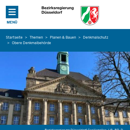
Direkt zum Inhalt
MENÜ
NAVIGATION AKTIVIEREN/DEAKTIVIEREN: HAUPTMENÜ
Startseite
Themen
Planen & Bauen
Denkmalschutz
Sie
Obere Denkmalbehörde
befinden
sich
hier