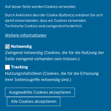
Datenschutzeinstellungen
Auf dieser Seite werden Cookies verwendet.
BR_D
Durch Anklicken des/der Cookie-Button(s) erklären Sie sich
damit einverstanden, dass wir Cookies verwenden.
Technische Cookies sind zwingend erforderlich.
Aufzeichnung der 12. Sitzung des
Ausschusses für Planung (PA)
Weitere Informationen
am Donnerstag, den 7. Dezember 2023
Notwendig
im Plenarsaal der Bezirksregierung Düsseldorf
Zwingend notwendig (Cookies, die für die Nutzung der
Seite zwingend vorhanden sein müssen.)
Tracking
Nutzungsstatistiken (Cookies, die für die Erfassung
ihrer Seitenzugriffe notwendig sind.)
Ausgewählte Cookies akzeptieren
Alle Cookies akzeptieren