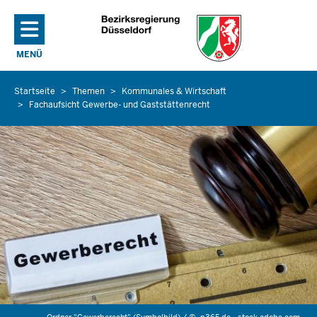
Direkt zum Inhalt
MENÜ
NAVIGATION AKTIVIEREN/DEAKTIVIEREN: HAUPTMENÜ
Startseite
Themen
Kommunales & Wirtschaft
Sie
Fachaufsicht Gewerbe- und Gaststättenrecht
befinden
sich
hier