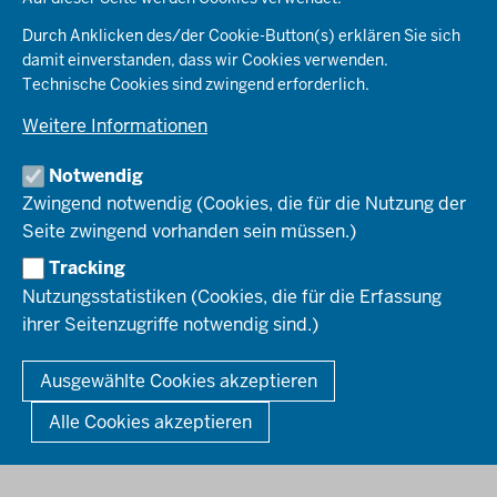
KARRIERE
Ordnung & Sicherheit
Organisationsstruktur
Durch Anklicken des/der Cookie-Button(s) erklären Sie sich
Planen & Bauen
Behördenleitung
damit einverstanden, dass wir Cookies verwenden.
Arbeitgeberprofil
PRESSE
Schule & Bildung
Die Bezirksregierung
Technische Cookies sind zwingend erforderlich.
Stellenangebote
Verkehr
Einblicke
Ausbildung
Weitere Informationen
Pressefotos
Umwelt & Natur
REGIONALRAT DÜSSELDORF
Organisationsplan
Fortbildungs- und Aufstiegsmöglichkeiten
Pressemitteilungen
Institutionen
Notwendig
Social-Media-Kanäle
SERVICES
Zwingend notwendig (Cookies, die für die Nutzung der
Seite zwingend vorhanden sein müssen.)
Amtsblatt
HOTLINE
Tracking
Bekanntmachungen
Nutzungsstatistiken (Cookies, die für die Erfassung
Förderprogramme
ihrer Seitenzugriffe notwendig sind.)
© 2026 Bezirksregierung Düsseldorf
Kontakt
Mediathek
Fußzeile
DATENSCHUTZ
BARRIEREFREIHEIT
IMPRESSUM
Ausgewählte Cookies akzeptieren
KONTAKT
So finden Sie uns
Anerkennung von Bildungsnachweisen
Alle Cookies akzeptieren
Offenlagen
Publikationen