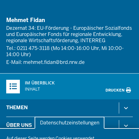
Mehmet Fidan
Dezernat 34: EU-Förderung - Europäischer Sozialfonds
und Europäischer Fonds für regionale Entwicklung,
regionale Wirtschaftsförderung, INTERREG
Tel.: 0211 475-3118 (Mo 14:00-16:00 Uhr, Mi 10:00-
14:00 Uhr)
E-Mail:
mehmet.fidan@brd.nrw.de
Überblick:
IM ÜBERBLICK
Inhalte
INHALT
DRUCKEN
Menü
THEMEN
in
der
Arbeitsschutz
Datenschutzeinstellungen
ÜBER UNS
Fußzeile
Gesundheit & Soziales
Datenschutzeinstellungen
Kommunales & Wirtschaft
Auf dieser Seite werden Cookies verwendet.
Aktenpläne