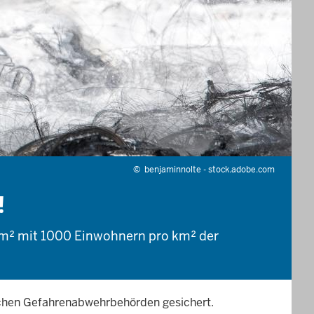
©
benjaminnolte - stock.adobe.com
!
 km² mit 1000 Einwohnern pro km² der
tlichen Gefahrenabwehrbehörden gesichert.