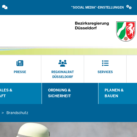
SOCIAL
Direkt zum Inhalt
MEDIA
"SOCIAL MEDIA"-EINSTELLUNGEN
EINSTELLUNGEN
BLOCK
PRESSE
REGIONALRAT
SERVICES
DÜSSELDORF
LES &
ORDNUNG &
PLANEN &
 öffnen
Untermenü öffnen
Untermenü öffn
AFT
SICHERHEIT
BAUEN
Brandschutz