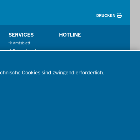
DRUCKEN
SERVICES
HOTLINE
Amtsblatt
Bekanntmachungen
Förderprogramme
Kontakt
chnische Cookies sind zwingend erforderlich.
Mediathek
So finden Sie uns
Anerkennung von
Bildungsnachweisen
Offenlagen
Publikationen
TENSCHUTZ
BARRIEREFREIHEIT
IMPRESSUM
KONTAKT