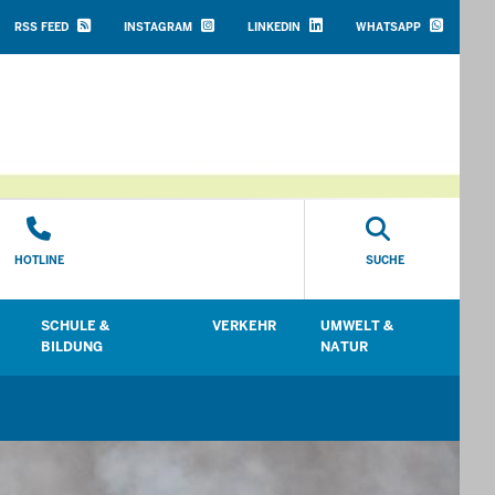
HEADER
TOP
RSS FEED
INSTAGRAM
LINKEDIN
WHATSAPP
MENU
HOTLINE
SUCHE
SCHULE &
VERKEHR
UMWELT &
en
Untermenü öffnen
Untermenü öffnen
Untermenü öffnen
Unt
BILDUNG
NATUR