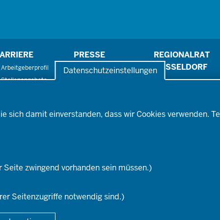
ARRIERE
PRESSE
REGIONALRAT
DÜSSELDORF
Arbeitgeberprofil
Pressefotos
Datenschutzeinstellungen
Stellenangebote
Pressemitteilungen
Ausbildung
Social-Media-Kanäle
Fortbildungs- und
ufstiegsmöglichkeiten
ie sich damit einverstanden, dass wir Cookies verwenden. Te
r Seite zwingend vorhanden sein müssen.)
rer Seitenzugriffe notwendig sind.)
Fußzeile
DA