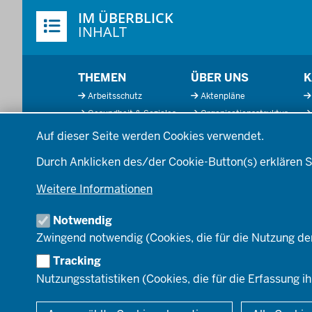
Überblick:
IM ÜBERBLICK
Inhalte
INHALT
Menü
THEMEN
ÜBER UNS
K
in
Arbeitsschutz
Aktenpläne
der
Gesundheit & Soziales
Organisationsstruktur
Fußzeile
Datenschutzeinstellungen
Kommunales &
Behördenleitung
Auf dieser Seite werden Cookies verwendet.
Wirtschaft
Die Bezirksregierung
Ordnung & Sicherheit
A
Durch Anklicken des/der Cookie-Button(s) erklären S
Einblicke
Planen & Bauen
Organisationsplan
Weitere Informationen
Schule & Bildung
Institutionen
Verkehr
Notwendig
Umwelt & Natur
Zwingend notwendig (Cookies, die für die Nutzung de
Tracking
Nutzungsstatistiken (Cookies, die für die Erfassung ih
© 2026 Bezirksregierung Düsseldorf