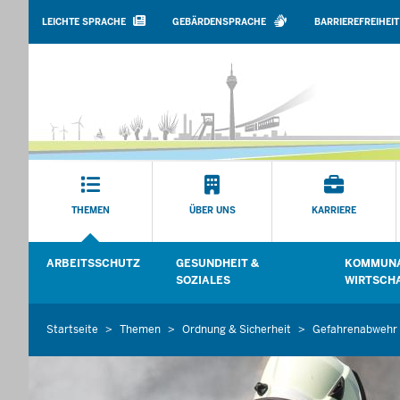
BARRIEREARME
SPRACHEN
LEICHTE SPRACHE
GEBÄRDENSPRACHE
BARRIEREFREIHEIT
Hauptmenü
THEMEN
ÜBER UNS
KARRIERE
Sekundärmenü
ARBEITSSCHUTZ
GESUNDHEIT &
KOMMUNA
Untermenü öffnen
Untermenü
SOZIALES
WIRTSCH
Startseite
Themen
Ordnung & Sicherheit
Gefahrenabwehr
Sie
befinden
sich
hier