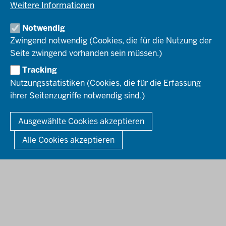
Ausbildung
Weitere Informationen
Pressefotos
Umwelt & Natur
REGIONALRAT DÜSSELDORF
Organisationsplan
Fortbildungs- und Aufstiegsmöglichkeiten
Pressemitteilungen
Institutionen
Notwendig
Social-Media-Kanäle
SERVICES
Zwingend notwendig (Cookies, die für die Nutzung der
Seite zwingend vorhanden sein müssen.)
Amtsblatt
HOTLINE
Tracking
Bekanntmachungen
Nutzungsstatistiken (Cookies, die für die Erfassung
Förderprogramme
ihrer Seitenzugriffe notwendig sind.)
© 2026 Bezirksregierung Düsseldorf
Kontakt
Mediathek
Fußzeile
DATENSCHUTZ
BARRIEREFREIHEIT
IMPRESSUM
Ausgewählte Cookies akzeptieren
KONTAKT
So finden Sie uns
Anerkennung von Bildungsnachweisen
Alle Cookies akzeptieren
Offenlagen
Publikationen