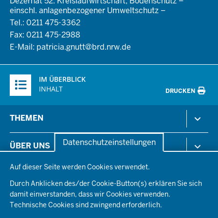
Dezernat 52: Kreislaufwirtschaft, Bodenschutz –
einschl. anlagenbezogener Umweltschutz –
Tel.: 0211 475-3362
Fax: 0211 475-2988
E-Mail:
patricia.gnutt@brd.nrw.de
Überblick:
IM ÜBERBLICK
Inhalte
INHALT
DRUCKEN
Menü
THEMEN
in
der
Arbeitsschutz
Datenschutzeinstellungen
ÜBER UNS
Fußzeile
Gesundheit & Soziales
Datenschutzeinstellungen
Kommunales & Wirtschaft
Auf dieser Seite werden Cookies verwendet.
Aktenpläne
KARRIERE
Ordnung & Sicherheit
Organisationsstruktur
Durch Anklicken des/der Cookie-Button(s) erklären Sie sich
Planen & Bauen
Behördenleitung
damit einverstanden, dass wir Cookies verwenden.
Arbeitgeberprofil
PRESSE
Schule & Bildung
Die Bezirksregierung
Technische Cookies sind zwingend erforderlich.
Stellenangebote
Verkehr
Einblicke