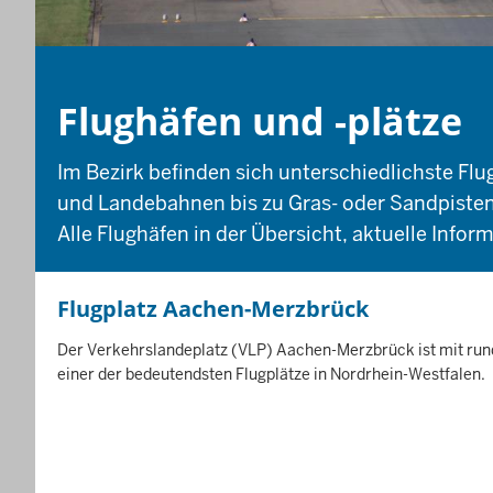
Flughäfen und -plätze
Im Bezirk befinden sich unterschiedlichste Flu
und Landebahnen bis zu Gras- oder Sandpisten
Alle Flughäfen in der Übersicht, aktuelle Infor
Flugplatz Aachen-Merzbrück
A
Der Verkehrslandeplatz (VLP) Aachen-Merzbrück ist mit r
I
einer der bedeutendsten Flugplätze in Nordrhein-Westfalen.
u
N
H
s
A
b
L
a
T
u
S