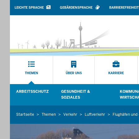
BARRIEREARME
SPRACHEN
LEICHTE SPRACHE
GEBÄRDENSPRACHE
BARRIEREFREIHEIT
Hauptmenü
THEMEN
ÜBER UNS
KARRIERE
Sekundärmenü
ARBEITSSCHUTZ
GESUNDHEIT &
KOMMUNA
Untermenü öffnen
Untermenü
SOZIALES
WIRTSCH
Startseite
Themen
Verkehr
Luftverkehr
Flughäfen und 
Sie
befinden
sich
hier