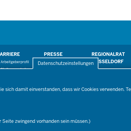
ARRIERE
PRESSE
REGIONALRAT
DÜSSELDORF
Arbeitgeberprofil
Pressefotos
Datenschutzeinstellungen
Stellenangebote
Pressemitteilungen
Ausbildung
Social-Media-Kanäle
Fortbildungs- und
ufstiegsmöglichkeiten
ie sich damit einverstanden, dass wir Cookies verwenden. Te
r Seite zwingend vorhanden sein müssen.)