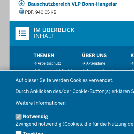
Bauschutzbereich VLP Bonn-Hangelar
ä
n
PDF, 940,05 KB
d
Überblick:
e
IM ÜBERBLICK
Inhalte
INHALT
Menü
THEMEN
ÜBER UNS
K
in
Arbeitsschutz
Aktenpläne
der
Gesundheit & Soziales
Organisationsstruktur
Fußzeile
Datenschutzeinstellungen
Kommunales &
Behördenleitung
Auf dieser Seite werden Cookies verwendet.
Wirtschaft
Die Bezirksregierung
Ordnung & Sicherheit
A
Durch Anklicken des/der Cookie-Button(s) erklären S
Einblicke
Planen & Bauen
Organisationsplan
Weitere Informationen
Schule & Bildung
Institutionen
Verkehr
Notwendig
Umwelt & Natur
Zwingend notwendig (Cookies, die für die Nutzung de
Tracking