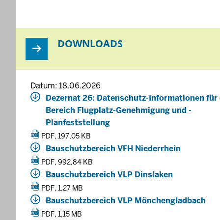
T
r
n
E
F
t
l
s
DOWNLOADS
u
c
g
h
p
e
l
i
Datum: 18.06.2026
ä
d
Dezernat 26: Datenschutz-Informationen für
t
e
Bereich Flugplatz-Genehmigung und -
z
t
Planfeststellung
e
PDF, 197,05 KB
u
Bauschutzbereich VFH Niederrhein
n
PDF, 992,84 KB
d
Bauschutzbereich VLP Dinslaken
-
PDF, 1,27 MB
g
Bauschutzbereich VLP Mönchengladbach
e
PDF, 1,15 MB
l