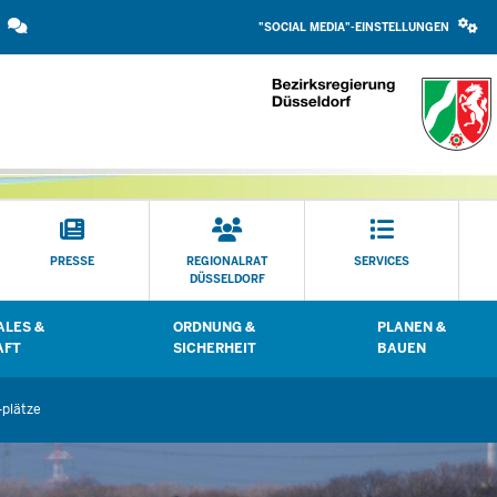
SOCIAL
Direkt zum Inhalt
MEDIA
"SOCIAL MEDIA"-EINSTELLUNGEN
EINSTELLUNGEN
BLOCK
PRESSE
REGIONALRAT
SERVICES
DÜSSELDORF
LES &
ORDNUNG &
PLANEN &
 öffnen
Untermenü öffnen
Untermenü öffn
AFT
SICHERHEIT
BAUEN
-plätze