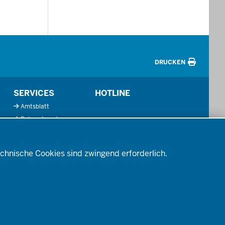
DRUCKEN
SERVICES
HOTLINE
Amtsblatt
Bekanntmachungen
Förderprogramme
Kontakt
chnische Cookies sind zwingend erforderlich.
Mediathek
So finden Sie uns
Anerkennung von
Bildungsnachweisen
Offenlagen
Publikationen