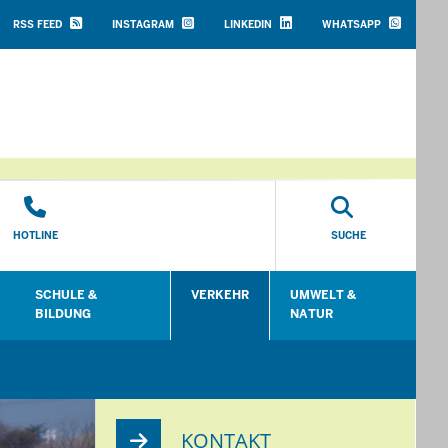
HEADER
TOP
RSS FEED
INSTAGRAM
LINKEDIN
WHATSAPP
MENU
HOTLINE
SUCHE
SCHULE &
VERKEHR
UMWELT &
en
Untermenü öffnen
Untermenü öffnen
Untermenü öffnen
Unt
BILDUNG
NATUR
KONTAKT