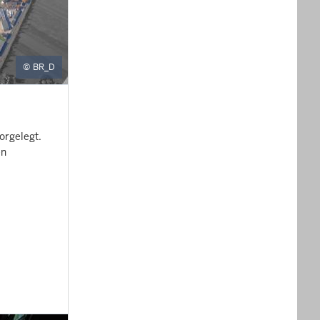
BR_D
orgelegt.
en