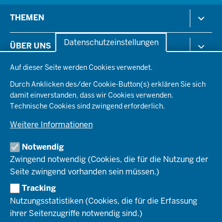
Menü
THEMEN
in
der
Arbeitsschutz
Datenschutzeinstellungen
ÜBER UNS
Fußzeile
Gesundheit & Soziales
Datenschutzeinstellungen
Kommunales & Wirtschaft
Auf dieser Seite werden Cookies verwendet.
Aktenpläne
KARRIERE
Ordnung & Sicherheit
Organisationsstruktur
Durch Anklicken des/der Cookie-Button(s) erklären Sie sich
Planen & Bauen
Behördenleitung
damit einverstanden, dass wir Cookies verwenden.
Arbeitgeberprofil
PRESSE
Schule & Bildung
Die Bezirksregierung
Technische Cookies sind zwingend erforderlich.
Stellenangebote
Verkehr
Einblicke
Ausbildung
Weitere Informationen
Pressefotos
Umwelt & Natur
REGIONALRAT DÜSSELDORF
Organisationsplan
Fortbildungs- und Aufstiegsmöglichkeiten
Pressemitteilungen
Institutionen
Notwendig
Social-Media-Kanäle
SERVICES
Zwingend notwendig (Cookies, die für die Nutzung der
Seite zwingend vorhanden sein müssen.)
Amtsblatt
HOTLINE
Tracking
Bekanntmachungen
Nutzungsstatistiken (Cookies, die für die Erfassung
Förderprogramme
ihrer Seitenzugriffe notwendig sind.)
© 2026 Bezirksregierung Düsseldorf
Kontakt