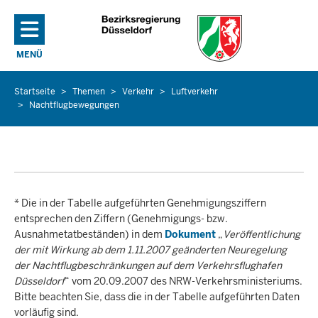
Direkt zum Inhalt
MENÜ
NAVIGATION AKTIVIEREN/DEAKTIVIEREN: HAUPTMENÜ
Startseite
Themen
Verkehr
Luftverkehr
Sie
Nachtflugbewegungen
befinden
sich
hier
* Die in der Tabelle aufgeführten Genehmigungsziffern
entsprechen den Ziffern (Genehmigungs- bzw.
Ausnahmetatbeständen) in dem
Dokument
„
Veröffentlichung
der mit Wirkung ab dem 1.11.2007 geänderten Neuregelung
der Nachtflugbeschränkungen auf dem Verkehrsflughafen
Düsseldorf
“ vom 20.09.2007 des NRW-Verkehrsministeriums.
Bitte beachten Sie, dass die in der Tabelle aufgeführten Daten
vorläufig sind.