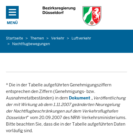
Direkt zum Inhalt
MENÜ
NAVIGATION AKTIVIEREN/DEAKTIVIEREN: HAUPTMENÜ
Startseite
Themen
Verkehr
Luftverkehr
Sie
Nachtflugbewegungen
befinden
sich
hier
* Die in der Tabelle aufgeführten Genehmigungsziffern
entsprechen den Ziffern (Genehmigungs- bzw.
Ausnahmetatbeständen) in dem
Dokument
„
Veröffentlichung
der mit Wirkung ab dem 1.11.2007 geänderten Neuregelung
der Nachtflugbeschränkungen auf dem Verkehrsflughafen
Düsseldorf
“ vom 20.09.2007 des NRW-Verkehrsministeriums.
Bitte beachten Sie, dass die in der Tabelle aufgeführten Daten
vorläufig sind.