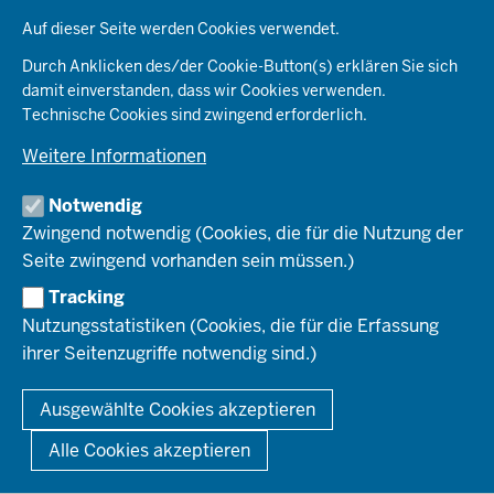
Datenschutzeinstellungen
e
Kommunales & Wirtschaft
Auf dieser Seite werden Cookies verwendet.
Aktenpläne
KARRIERE
Ordnung & Sicherheit
Organisationsstruktur
Durch Anklicken des/der Cookie-Button(s) erklären Sie sich
Planen & Bauen
Behördenleitung
damit einverstanden, dass wir Cookies verwenden.
Arbeitgeberprofil
PRESSE
Schule & Bildung
Die Bezirksregierung
Technische Cookies sind zwingend erforderlich.
Stellenangebote
Verkehr
Einblicke
Ausbildung
Weitere Informationen
Pressefotos
Umwelt & Natur
REGIONALRAT DÜSSELDORF
Organisationsplan
Fortbildungs- und Aufstiegsmöglichkeiten
Pressemitteilungen
Institutionen
Notwendig
Social-Media-Kanäle
SERVICES
Zwingend notwendig (Cookies, die für die Nutzung der
Seite zwingend vorhanden sein müssen.)
Amtsblatt
HOTLINE
Tracking
Bekanntmachungen
Nutzungsstatistiken (Cookies, die für die Erfassung
Förderprogramme
ihrer Seitenzugriffe notwendig sind.)
© 2026 Bezirksregierung Düsseldorf
Kontakt
Mediathek
Fußzeile
DATENSCHUTZ
BARRIEREFREIHEIT
IMPRESSUM
Ausgewählte Cookies akzeptieren
KONTAKT
So finden Sie uns
Anerkennung von Bildungsnachweisen
Alle Cookies akzeptieren
Offenlagen