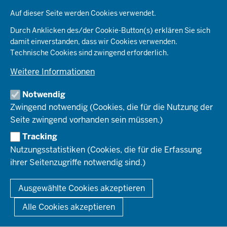
Datenschutzeinstellungen
e
Kommunales & Wirtschaft
Auf dieser Seite werden Cookies verwendet.
Aktenpläne
KARRIERE
Ordnung & Sicherheit
Organisationsstruktur
Durch Anklicken des/der Cookie-Button(s) erklären Sie sich
Planen & Bauen
Behördenleitung
damit einverstanden, dass wir Cookies verwenden.
Arbeitgeberprofil
PRESSE
Schule & Bildung
Die Bezirksregierung
Technische Cookies sind zwingend erforderlich.
Stellenangebote
Verkehr
Einblicke
Ausbildung
Weitere Informationen
Pressefotos
Umwelt & Natur
REGIONALRAT DÜSSELDORF
Organisationsplan
Fortbildungs- und Aufstiegsmöglichkeiten
Pressemitteilungen
Institutionen
Notwendig
Social-Media-Kanäle
SERVICES
Zwingend notwendig (Cookies, die für die Nutzung der
Seite zwingend vorhanden sein müssen.)
Amtsblatt
HOTLINE
Tracking
Bekanntmachungen
Nutzungsstatistiken (Cookies, die für die Erfassung
Förderprogramme
ihrer Seitenzugriffe notwendig sind.)
© 2026 Bezirksregierung Düsseldorf
Kontakt
Mediathek
Fußzeile
DATENSCHUTZ
BARRIEREFREIHEIT
IMPRESSUM
Ausgewählte Cookies akzeptieren
KONTAKT
So finden Sie uns
Anerkennung von Bildungsnachweisen
Alle Cookies akzeptieren
Offenlagen