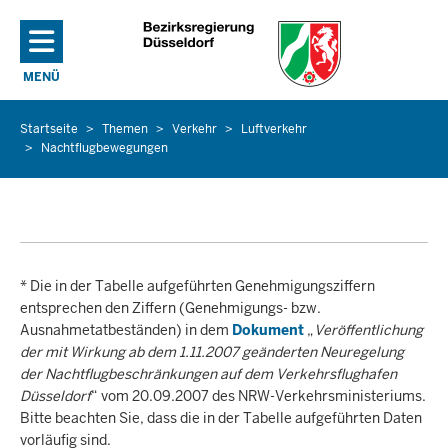
Direkt zum Inhalt
MENÜ
NAVIGATION AKTIVIEREN/DEAKTIVIEREN: HAUPTMENÜ
Startseite
Themen
Verkehr
Luftverkehr
Sie
Nachtflugbewegungen
befinden
sich
hier
* Die in der Tabelle aufgeführten Genehmigungsziffern
entsprechen den Ziffern (Genehmigungs- bzw.
Ausnahmetatbeständen) in dem
Dokument
„
Veröffentlichung
der mit Wirkung ab dem 1.11.2007 geänderten Neuregelung
der Nachtflugbeschränkungen auf dem Verkehrsflughafen
Düsseldorf
“ vom 20.09.2007 des NRW-Verkehrsministeriums.
Bitte beachten Sie, dass die in der Tabelle aufgeführten Daten
vorläufig sind.