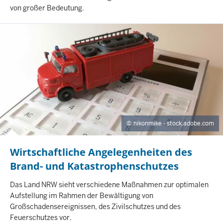
L
von großer Bedeutung.
T
S
S
E
I
T
E
nikonmike - stock.adobe.com
Wirtschaftliche Angelegenheiten des
Brand- und Katastrophenschutzes
I
Das Land NRW sieht verschiedene Maßnahmen zur optimalen
N
Aufstellung im Rahmen der Bewältigung von
H
Großschadensereignissen, des Zivilschutzes und des
A
Feuerschutzes vor.
L