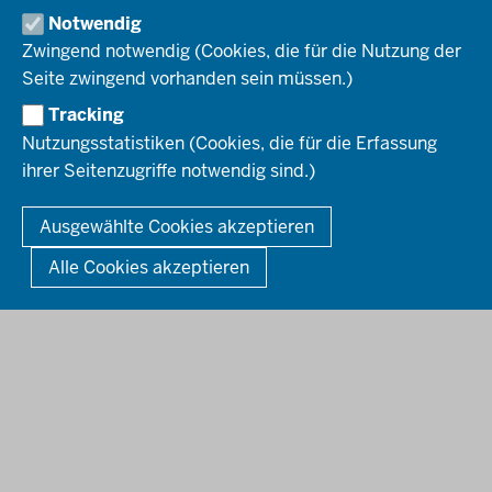
Pressemitteilungen
Institutionen
Notwendig
Social-Media-Kanäle
SERVICES
Zwingend notwendig (Cookies, die für die Nutzung der
Seite zwingend vorhanden sein müssen.)
Amtsblatt
HOTLINE
Tracking
Bekanntmachungen
Nutzungsstatistiken (Cookies, die für die Erfassung
Förderprogramme
ihrer Seitenzugriffe notwendig sind.)
© 2026 Bezirksregierung Düsseldorf
Kontakt
Mediathek
Fußzeile
DATENSCHUTZ
BARRIEREFREIHEIT
IMPRESSUM
Ausgewählte Cookies akzeptieren
KONTAKT
So finden Sie uns
Anerkennung von Bildungsnachweisen
Alle Cookies akzeptieren
Offenlagen
Publikationen