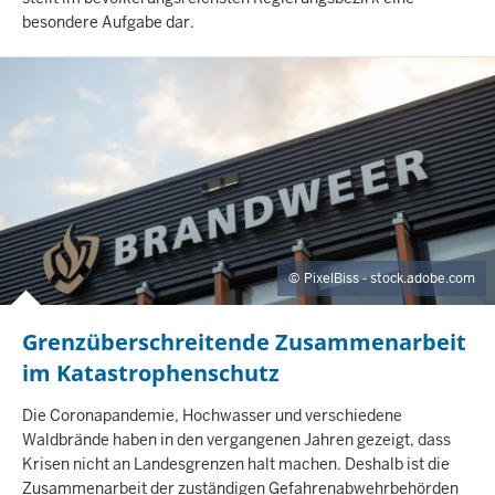
H
besondere Aufgabe dar.
A
L
T
S
S
E
I
T
E
PixelBiss - stock.adobe.com
Grenzüberschreitende Zusammenarbeit
im Katastrophenschutz
I
Die Coronapandemie, Hochwasser und verschiedene
N
Waldbrände haben in den vergangenen Jahren gezeigt, dass
H
Krisen nicht an Landesgrenzen halt machen. Deshalb ist die
A
Zusammenarbeit der zuständigen Gefahrenabwehrbehörden