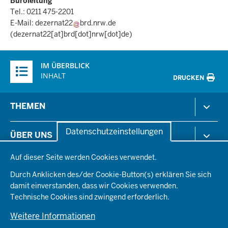
Büroleitung
Tel.: 0211 475-2201
E-Mail:
dezernat22
brd.nrw.de
(dezernat22[at]brd[dot]nrw[dot]de)
Überblick:
IM ÜBERBLICK
Inhalte
INHALT
DRUCKEN
Menü
THEMEN
in
der
Arbeitsschutz
Datenschutzeinstellungen
ÜBER UNS
Fußzeile
Gesundheit & Soziales
Datenschutzeinstellungen
Kommunales & Wirtschaft
Auf dieser Seite werden Cookies verwendet.
Aktenpläne
KARRIERE
Ordnung & Sicherheit
Organisationsstruktur
Durch Anklicken des/der Cookie-Button(s) erklären Sie sich
Planen & Bauen
Behördenleitung
damit einverstanden, dass wir Cookies verwenden.
Arbeitgeberprofil
PRESSE
Schule & Bildung
Die Bezirksregierung
Technische Cookies sind zwingend erforderlich.
Stellenangebote
Verkehr
Einblicke
Ausbildung
Weitere Informationen
Pressefotos
Umwelt & Natur
REGIONALRAT DÜSSELDORF
Organisationsplan
Fortbildungs- und Aufstiegsmöglichkeiten