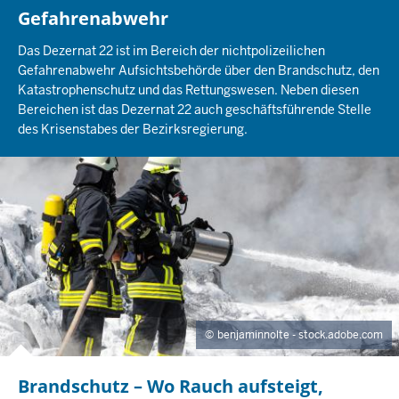
Gefahrenabwehr
Das Dezernat 22 ist im Bereich der nichtpolizeilichen
Gefahrenabwehr Aufsichtsbehörde über den Brandschutz, den
Katastrophenschutz und das Rettungswesen. Neben diesen
Bereichen ist das Dezernat 22 auch geschäftsführende Stelle
des Krisenstabes der Bezirksregierung.
benjaminnolte - stock.adobe.com
Brandschutz – Wo Rauch aufsteigt,