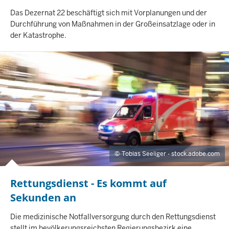
I
Das Dezernat 22 beschäftigt sich mit Vorplanungen und der
N
Durchführung von Maßnahmen in der Großeinsatzlage oder in
H
der Katastrophe.
A
L
T
S
S
E
I
T
E
Tobias Seeliger - stock.adobe.com
Rettungsdienst - Es kommt auf
Sekunden an
I
Die medizinische Notfallversorgung durch den Rettungsdienst
N
stellt im bevölkerungsreichsten Regierungsbezirk eine