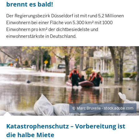
brennt es bald!
I
Der Regierungsbezirk Düsseldorf ist mit rund 5,2 Millionen
N
Einwohnern bei einer Fläche von 5.300 km² mit 1000
H
Einwohnern pro km² der dichtbesiedelste und
A
einwohnerstärkste in Deutschland.
L
T
S
S
E
I
T
E
Marc Bruxelle - stock.adobe.com
Katastrophenschutz – Vorbereitung ist
die halbe Miete