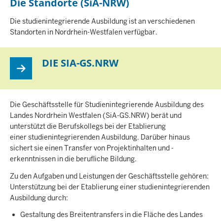
Die Standorte (SiA-NRW)
I
Die studienintegrierende Ausbildung ist an verschiedenen
N
Standorten in Nordrhein-Westfalen verfügbar.
H
A
L
DIE SIA-GS.NRW
T
S
S
E
Die Geschäftsstelle für Studienintegrierende Ausbildung des
I
T
Landes Nordrhein Westfalen (SiA-GS.NRW) berät und
E
unterstützt die Berufskollegs bei der Etablierung
einer studienintegrierenden Ausbildung. Darüber hinaus
sichert sie einen Transfer von Projektinhalten und -
erkenntnissen in die berufliche Bildung.
Zu den Aufgaben und Leistungen der Geschäftsstelle gehören:
Unterstützung bei der Etablierung einer studienintegrierenden
Ausbildung durch:
Gestaltung des Breitentransfers in die Fläche des Landes