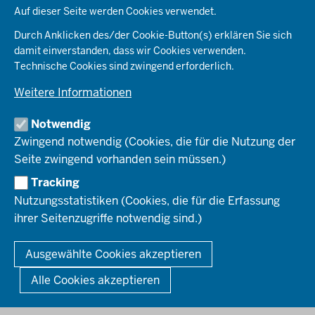
Kommunales & Wirtschaft
Auf dieser Seite werden Cookies verwendet.
Aktenpläne
KARRIERE
Ordnung & Sicherheit
Organisationsstruktur
Durch Anklicken des/der Cookie-Button(s) erklären Sie sich
Planen & Bauen
Behördenleitung
damit einverstanden, dass wir Cookies verwenden.
Arbeitgeberprofil
PRESSE
Schule & Bildung
Die Bezirksregierung
Technische Cookies sind zwingend erforderlich.
Stellenangebote
Verkehr
Einblicke
Ausbildung
Weitere Informationen
Pressefotos
Umwelt & Natur
REGIONALRAT DÜSSELDORF
Organisationsplan
Fortbildungs- und Aufstiegsmöglichkeiten
Pressemitteilungen
Institutionen
Notwendig
Social-Media-Kanäle
SERVICES
Zwingend notwendig (Cookies, die für die Nutzung der
Seite zwingend vorhanden sein müssen.)
Amtsblatt
HOTLINE
Tracking
Bekanntmachungen
Nutzungsstatistiken (Cookies, die für die Erfassung
Förderprogramme
ihrer Seitenzugriffe notwendig sind.)
© 2026 Bezirksregierung Düsseldorf
Kontakt
Mediathek
Fußzeile
DATENSCHUTZ
BARRIEREFREIHEIT
IMPRESSUM
Ausgewählte Cookies akzeptieren
KONTAKT
So finden Sie uns
Anerkennung von Bildungsnachweisen
Alle Cookies akzeptieren
Offenlagen
Publikationen