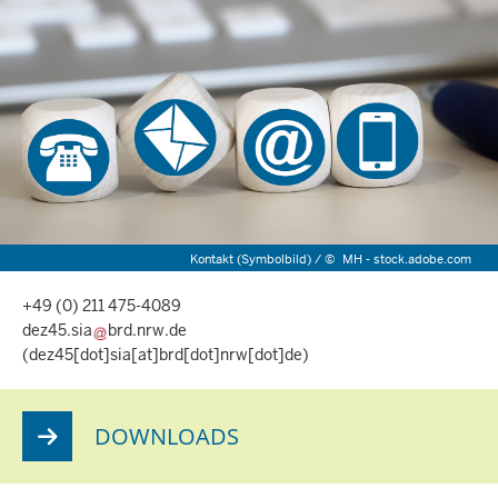
Kontakt (Symbolbild) /
©
MH - stock.adobe.com
+49 (0) 211 475-4089
dez45.sia
brd.nrw.de
(dez45[dot]sia[at]brd[dot]nrw[dot]de)
DOWNLOADS