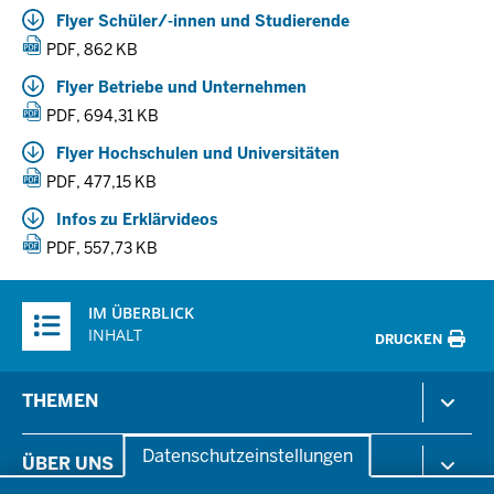
Flyer Schüler/-innen und Studierende
PDF, 862 KB
Flyer Betriebe und Unternehmen
PDF, 694,31 KB
Flyer Hochschulen und Universitäten
PDF, 477,15 KB
Infos zu Erklärvideos
PDF, 557,73 KB
Überblick:
IM ÜBERBLICK
Inhalte
INHALT
DRUCKEN
Menü
THEMEN
in
der
Arbeitsschutz
Datenschutzeinstellungen
ÜBER UNS
Fußzeile
Gesundheit & Soziales
Datenschutzeinstellungen