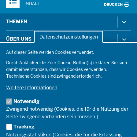
INHALT
DRUCKEN
Menü
THEMEN
in
der
Arbeitsschutz
Datenschutzeinstellungen
ÜBER UNS
Fußzeile
Gesundheit & Soziales
Datenschutzeinstellungen
Kommunales & Wirtschaft
Auf dieser Seite werden Cookies verwendet.
Aktenpläne
KARRIERE
Ordnung & Sicherheit
Organisationsstruktur
Durch Anklicken des/der Cookie-Button(s) erklären Sie sich
Planen & Bauen
Behördenleitung
damit einverstanden, dass wir Cookies verwenden.
Arbeitgeberprofil
PRESSE
Schule & Bildung
Die Bezirksregierung
Technische Cookies sind zwingend erforderlich.
Stellenangebote
Verkehr
Einblicke
Ausbildung
Weitere Informationen
Pressefotos
Umwelt & Natur
REGIONALRAT DÜSSELDORF
Organisationsplan
Fortbildungs- und Aufstiegsmöglichkeiten
Pressemitteilungen
Institutionen
Notwendig
Social-Media-Kanäle
SERVICES
Zwingend notwendig (Cookies, die für die Nutzung der
Seite zwingend vorhanden sein müssen.)
Amtsblatt
HOTLINE
Tracking
Bekanntmachungen
Nutzungsstatistiken (Cookies, die für die Erfassung