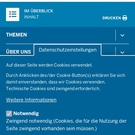
Überblick:
IM ÜBERBLICK
Inhalte
INHALT
DRUCKEN
Menü
THEMEN
in
der
Arbeitsschutz
Datenschutzeinstellungen
ÜBER UNS
Fußzeile
Gesundheit & Soziales
Datenschutzeinstellungen
Kommunales & Wirtschaft
Auf dieser Seite werden Cookies verwendet.
Aktenpläne
KARRIERE
Ordnung & Sicherheit
Organisationsstruktur
Durch Anklicken des/der Cookie-Button(s) erklären Sie sich
Planen & Bauen
Behördenleitung
damit einverstanden, dass wir Cookies verwenden.
Arbeitgeberprofil
PRESSE
Schule & Bildung
Die Bezirksregierung
Technische Cookies sind zwingend erforderlich.
Stellenangebote
Verkehr
Einblicke
Ausbildung
Weitere Informationen
Pressefotos
Umwelt & Natur
REGIONALRAT DÜSSELDORF
Organisationsplan
Fortbildungs- und Aufstiegsmöglichkeiten
Pressemitteilungen
Institutionen
Notwendig
Social-Media-Kanäle
SERVICES
Zwingend notwendig (Cookies, die für die Nutzung der
Seite zwingend vorhanden sein müssen.)
Amtsblatt