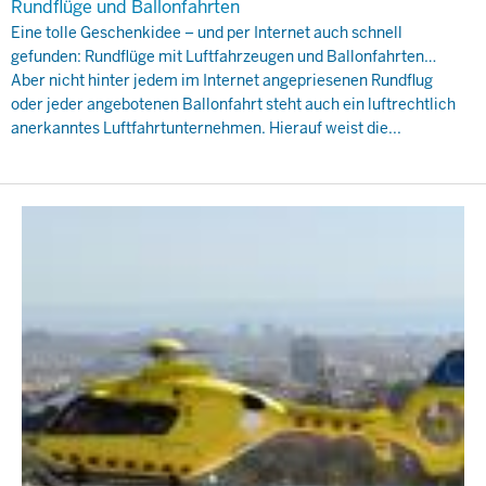
Rundflüge und Ballonfahrten
Eine tolle Geschenkidee – und per Internet auch schnell
gefunden: Rundflüge mit Luftfahrzeugen und Ballonfahrten…
Aber nicht hinter jedem im Internet angepriesenen Rundflug
oder jeder angebotenen Ballonfahrt steht auch ein luftrechtlich
anerkanntes Luftfahrtunternehmen. Hierauf weist die...