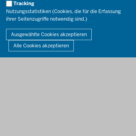
HOTLINE
Tracking
Bekanntmachungen
Nutzungsstatistiken (Cookies, die für die Erfassung
Förderprogramme
ihrer Seitenzugriffe notwendig sind.)
© 2026 Bezirksregierung Düsseldorf
Kontakt
Mediathek
Fußzeile
DATENSCHUTZ
BARRIEREFREIHEIT
IMPRESSUM
Ausgewählte Cookies akzeptieren
KONTAKT
So finden Sie uns
Anerkennung von Bildungsnachweisen
Alle Cookies akzeptieren
Offenlagen
Publikationen