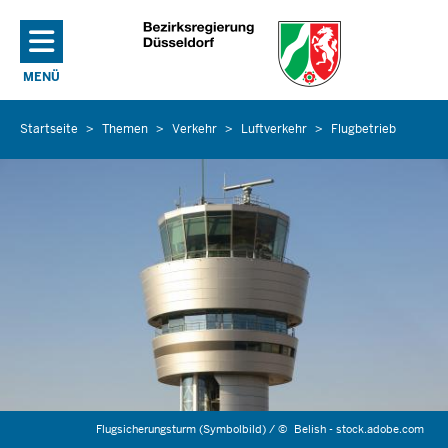
Direkt zum Inhalt
MENÜ
NAVIGATION AKTIVIEREN/DEAKTIVIEREN: HAUPTMENÜ
Startseite
Themen
Verkehr
Luftverkehr
Flugbetrieb
Sie
befinden
sich
hier
Flugsicherungsturm (Symbolbild) /
©
Belish - stock.adobe.com