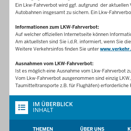
Ein Lkw-Fahrverbot wird ggf. aufgrund der aktuellen
Autobahnen insgesamt zu sichern. Ein Lkw-Fahrverbot
Informationen zum LKW-Fahrverbot:
Auf welcher offiziellen Internetseite können Informa
Am aktuellsten sind Sie i.d.R. informiert, wenn Sie 
Weitere Verkehrsinfos finden Sie unter
www.verkehr
Ausnahmen vom LKW-Fahrverbot:
Ist es möglich eine Ausnahme vom Lkw-Fahrverbot
Vom Lkw-Fahrverbot ausgenommen sind einzig LKW, we
Taumitteltransporte z.B. für Flughäfen) erforderliche
Überblick:
IM ÜBERBLICK
Inhalte
INHALT
Menü
THEMEN
ÜBER UNS
K
in