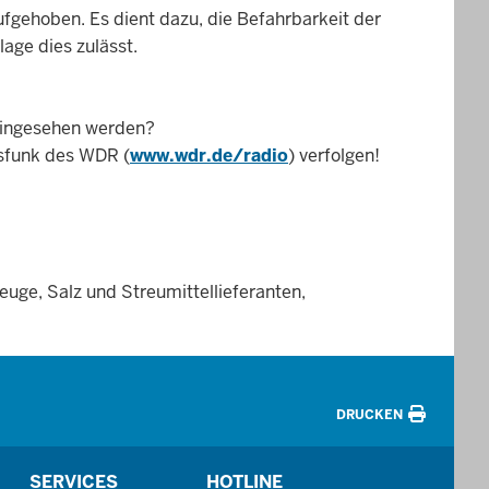
fgehoben. Es dient dazu, die Befahrbarkeit der
age dies zulässt.
 eingesehen werden?
rsfunk des WDR (
www.wdr.de/radio
) verfolgen!
ge, Salz und Streumittellieferanten,
DRUCKEN
SERVICES
HOTLINE