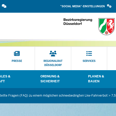
SOCIAL
Direkt zum Inhalt
MEDIA
"SOCIAL MEDIA"-EINSTELLUNGEN
EINSTELLUNGEN
BLOCK
PRESSE
REGIONALRAT
SERVICES
DÜSSELDORF
LES &
ORDNUNG &
PLANEN &
 öffnen
Untermenü öffnen
Untermenü öffn
AFT
SICHERHEIT
BAUEN
tellte Fragen (FAQ) zu einem möglichen schneebedingten Lkw-Fahrverbot > 7,