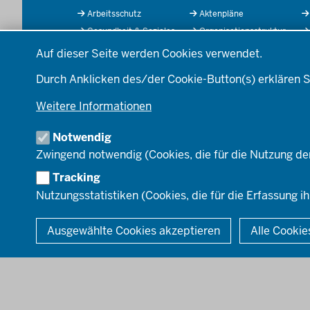
Arbeitsschutz
Aktenpläne
der
Gesundheit & Soziales
Organisationsstruktur
Fußzeile
Datenschutzeinstellungen
Kommunales &
Behördenleitung
Auf dieser Seite werden Cookies verwendet.
Wirtschaft
Die Bezirksregierung
Ordnung & Sicherheit
A
Durch Anklicken des/der Cookie-Button(s) erklären S
Einblicke
Planen & Bauen
Organisationsplan
Weitere Informationen
Schule & Bildung
Institutionen
Verkehr
Notwendig
Umwelt & Natur
Zwingend notwendig (Cookies, die für die Nutzung de
Tracking
Nutzungsstatistiken (Cookies, die für die Erfassung ih
© 2026 Bezirksregierung Düsseldorf
Ausgewählte Cookies akzeptieren
Alle Cookie