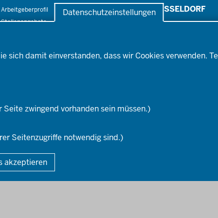
DÜSSELDORF
Arbeitgeberprofil
Pressefotos
Datenschutzeinstellungen
Stellenangebote
Pressemitteilungen
Ausbildung
Social-Media-Kanäle
Fortbildungs- und
ufstiegsmöglichkeiten
ie sich damit einverstanden, dass wir Cookies verwenden. Te
r Seite zwingend vorhanden sein müssen.)
rer Seitenzugriffe notwendig sind.)
Fußzeile
DA
s akzeptieren