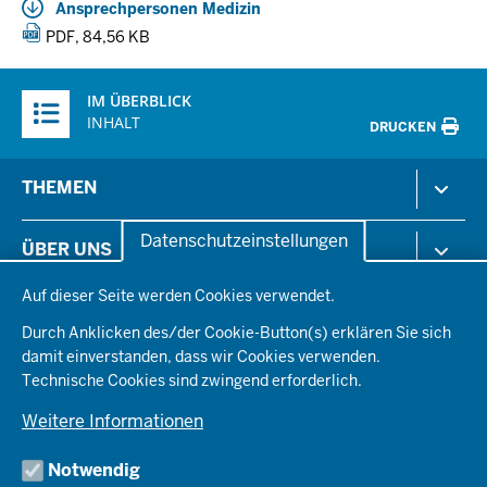
Ansprechpersonen Medizin
PDF, 84,56 KB
Überblick:
IM ÜBERBLICK
Inhalte
INHALT
DRUCKEN
Menü
THEMEN
in
der
Arbeitsschutz
Datenschutzeinstellungen
ÜBER UNS
Fußzeile
Gesundheit & Soziales
Datenschutzeinstellungen
Kommunales & Wirtschaft
Auf dieser Seite werden Cookies verwendet.
Aktenpläne
KARRIERE
Ordnung & Sicherheit
Organisationsstruktur
Durch Anklicken des/der Cookie-Button(s) erklären Sie sich
Planen & Bauen
Behördenleitung
damit einverstanden, dass wir Cookies verwenden.
Arbeitgeberprofil
PRESSE
Schule & Bildung
Die Bezirksregierung
Technische Cookies sind zwingend erforderlich.
Stellenangebote
Verkehr
Einblicke
Ausbildung
Weitere Informationen
Pressefotos
Umwelt & Natur
REGIONALRAT DÜSSELDORF
Organisationsplan
Fortbildungs- und Aufstiegsmöglichkeiten
Pressemitteilungen
Institutionen
Notwendig
Social-Media-Kanäle