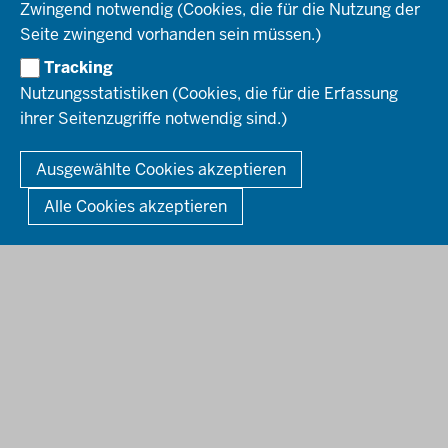
SERVICES
Zwingend notwendig (Cookies, die für die Nutzung der
Seite zwingend vorhanden sein müssen.)
Amtsblatt
HOTLINE
Tracking
Bekanntmachungen
Nutzungsstatistiken (Cookies, die für die Erfassung
Förderprogramme
ihrer Seitenzugriffe notwendig sind.)
© 2026 Bezirksregierung Düsseldorf
Kontakt
Mediathek
Fußzeile
DATENSCHUTZ
BARRIEREFREIHEIT
IMPRESSUM
Ausgewählte Cookies akzeptieren
KONTAKT
So finden Sie uns
Anerkennung von Bildungsnachweisen
Alle Cookies akzeptieren
Offenlagen
Publikationen