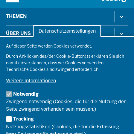
Menü
THEMEN
in
der
Arbeitsschutz
Datenschutzeinstellungen
ÜBER UNS
Fußzeile
Gesundheit & Soziales
Datenschutzeinstellungen
Kommunales & Wirtschaft
Auf dieser Seite werden Cookies verwendet.
Aktenpläne
KARRIERE
Ordnung & Sicherheit
Organisationsstruktur
Durch Anklicken des/der Cookie-Button(s) erklären Sie sich
Planen & Bauen
Behördenleitung
damit einverstanden, dass wir Cookies verwenden.
Arbeitgeberprofil
PRESSE
Schule & Bildung
Die Bezirksregierung
Technische Cookies sind zwingend erforderlich.
Stellenangebote
Verkehr
Einblicke
Ausbildung
Weitere Informationen
Pressefotos
Umwelt & Natur
REGIONALRAT DÜSSELDORF
Organisationsplan
Fortbildungs- und Aufstiegsmöglichkeiten
Pressemitteilungen
Institutionen
Notwendig
Social-Media-Kanäle
SERVICES
Zwingend notwendig (Cookies, die für die Nutzung der
Seite zwingend vorhanden sein müssen.)
Amtsblatt
HOTLINE
Tracking
Bekanntmachungen
Nutzungsstatistiken (Cookies, die für die Erfassung
Förderprogramme