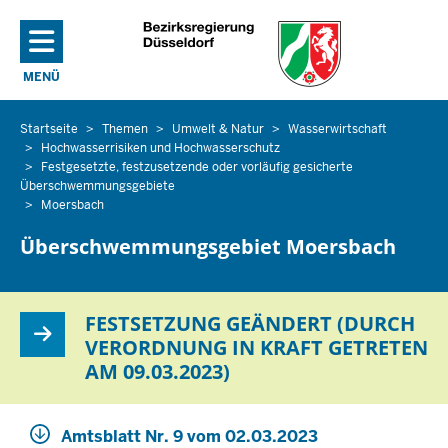
Direkt zum Inhalt
MENÜ
NAVIGATION AKTIVIEREN/DEAKTIVIEREN: HAUPTMENÜ
Startseite
Themen
Umwelt & Natur
Wasserwirtschaft
Sie
Hochwasserrisiken und Hochwasserschutz
befinden
Festgesetzte, festzusetzende oder vorläufig gesicherte
sich
Überschwemmungsgebiete
hier
Moersbach
Überschwemmungsgebiet Moersbach
FESTSETZUNG GEÄNDERT (DURCH
VERORDNUNG IN KRAFT GETRETEN
AM 09.03.2023)
Amtsblatt Nr. 9 vom 02.03.2023