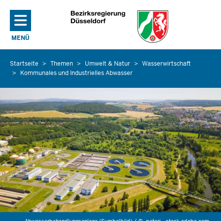
Direkt zum Inhalt
MENÜ
NAVIGATION AKTIVIEREN/DEAKTIVIEREN: HAUPTMENÜ
Startseite
Themen
Umwelt & Natur
Wasserwirtschaft
Sie
Kommunales und Industrielles Abwasser
befinden
sich
hier