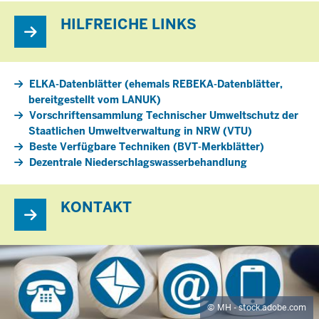
L
T
HILFREICHE LINKS
S
S
E
I
ELKA-Datenblätter (ehemals REBEKA-Datenblätter,
T
E
bereitgestellt vom LANUK)
Vorschriftensammlung Technischer Umweltschutz der
Staatlichen Umweltverwaltung in NRW (VTU)
Beste Verfügbare Techniken (BVT-Merkblätter)
Dezentrale Niederschlagswasserbehandlung
KONTAKT
MH - stock.adobe.com