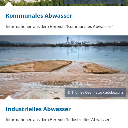
Kommunales Abwasser
I
N
H
Informationen aus dem Bereich "Kommunales Abwasser“.
A
L
T
S
S
E
I
T
E
Thomas Oser - stock.adobe.com
Industrielles Abwasser
I
N
H
Informationen aus dem Bereich "Industrielles Abwasser“.
A