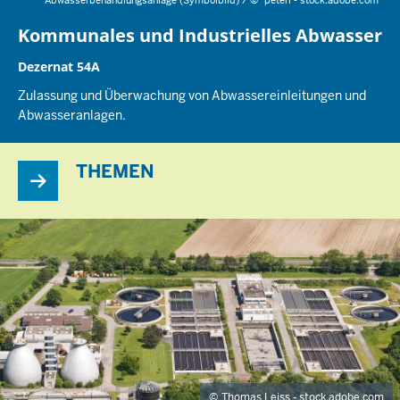
Abwasserbehandlungsanlage (Symbolbild) /
©
peteri - stock.adobe.com
Kommunales und Industrielles Abwasser
Dezernat 54A
Zulassung und Überwachung von Abwassereinleitungen und
Abwasseranlagen.
THEMEN
Thomas Leiss - stock.adobe.com