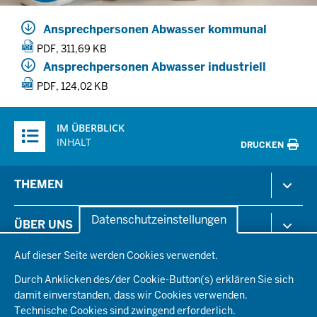
Ansprechpersonen Abwasser kommunal
PDF, 311,69 KB
Ansprechpersonen Abwasser industriell
PDF, 124,02 KB
Überblick:
IM ÜBERBLICK
Inhalte
INHALT
DRUCKEN
Menü
THEMEN
in
der
Arbeitsschutz
Datenschutzeinstellungen
ÜBER UNS
Fußzeile
Gesundheit & Soziales
Datenschutzeinstellungen
Kommunales & Wirtschaft
Auf dieser Seite werden Cookies verwendet.
Aktenpläne
KARRIERE
Ordnung & Sicherheit
Organisationsstruktur
Durch Anklicken des/der Cookie-Button(s) erklären Sie sich
Planen & Bauen
Behördenleitung
damit einverstanden, dass wir Cookies verwenden.
Arbeitgeberprofil
PRESSE
Schule & Bildung
Die Bezirksregierung
Technische Cookies sind zwingend erforderlich.
Stellenangebote