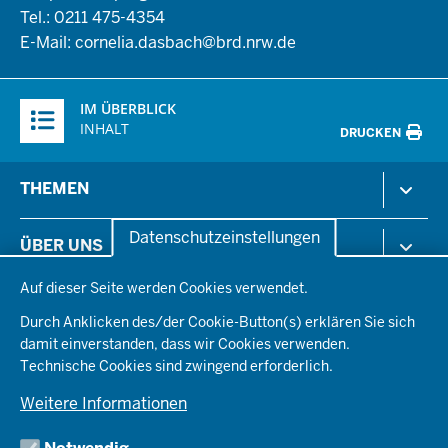
Tel.: 0211 475-4354
E-Mail:
cornelia.dasbach@brd.nrw.de
Überblick:
IM ÜBERBLICK
Inhalte
INHALT
DRUCKEN
Menü
THEMEN
in
der
Arbeitsschutz
Datenschutzeinstellungen
ÜBER UNS
Fußzeile
Gesundheit & Soziales
Datenschutzeinstellungen
Kommunales & Wirtschaft
Auf dieser Seite werden Cookies verwendet.
Aktenpläne
KARRIERE
Ordnung & Sicherheit
Organisationsstruktur
Durch Anklicken des/der Cookie-Button(s) erklären Sie sich
Planen & Bauen
Behördenleitung
damit einverstanden, dass wir Cookies verwenden.
Arbeitgeberprofil
PRESSE
Schule & Bildung
Die Bezirksregierung
Technische Cookies sind zwingend erforderlich.
Stellenangebote
Verkehr
Einblicke
Ausbildung
Weitere Informationen
Pressefotos
Umwelt & Natur
REGIONALRAT DÜSSELDORF
Organisationsplan
Fortbildungs- und Aufstiegsmöglichkeiten
Pressemitteilungen
Institutionen