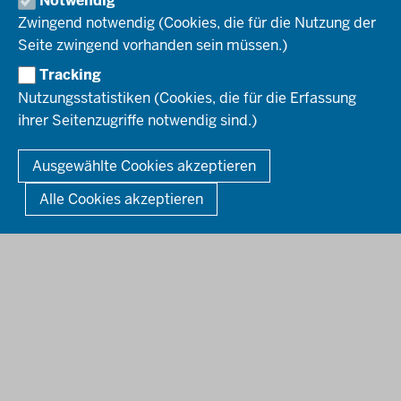
Notwendig
Social-Media-Kanäle
SERVICES
Zwingend notwendig (Cookies, die für die Nutzung der
Seite zwingend vorhanden sein müssen.)
Amtsblatt
HOTLINE
Tracking
Bekanntmachungen
Nutzungsstatistiken (Cookies, die für die Erfassung
Förderprogramme
ihrer Seitenzugriffe notwendig sind.)
© 2026 Bezirksregierung Düsseldorf
Kontakt
Mediathek
Fußzeile
DATENSCHUTZ
BARRIEREFREIHEIT
IMPRESSUM
Ausgewählte Cookies akzeptieren
KONTAKT
So finden Sie uns
Anerkennung von Bildungsnachweisen
Alle Cookies akzeptieren
Offenlagen
Publikationen