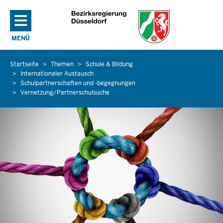
Direkt zum Inhalt
MENÜ
NAVIGATION AKTIVIEREN/DEAKTIVIEREN: HAUPTMENÜ
Startseite
Themen
Schule & Bildung
Sie
Internationaler Austausch
befinden
Schulpartnerschaften und -begegnungen
sich
Vernetzung/Partnerschulsuche
hier