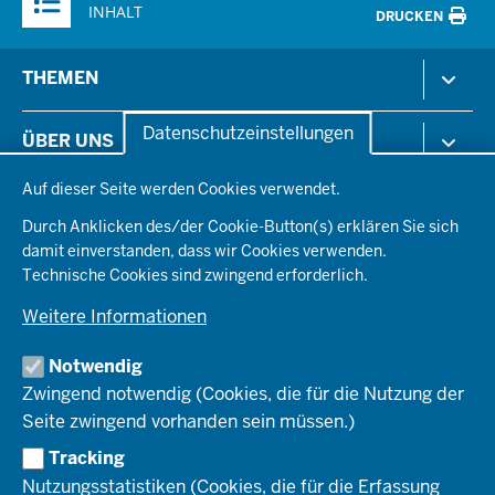
INHALT
DRUCKEN
Menü
THEMEN
in
der
Arbeitsschutz
Datenschutzeinstellungen
ÜBER UNS
Fußzeile
Gesundheit & Soziales
Datenschutzeinstellungen
Kommunales & Wirtschaft
Auf dieser Seite werden Cookies verwendet.
Aktenpläne
KARRIERE
Ordnung & Sicherheit
Organisationsstruktur
Durch Anklicken des/der Cookie-Button(s) erklären Sie sich
Planen & Bauen
Behördenleitung
damit einverstanden, dass wir Cookies verwenden.
Arbeitgeberprofil
PRESSE
Schule & Bildung
Die Bezirksregierung
Technische Cookies sind zwingend erforderlich.
Stellenangebote
Verkehr
Einblicke
Ausbildung
Weitere Informationen
Pressefotos
Umwelt & Natur
REGIONALRAT DÜSSELDORF
Organisationsplan
Fortbildungs- und Aufstiegsmöglichkeiten
Pressemitteilungen
Institutionen
Notwendig
Social-Media-Kanäle
SERVICES
Zwingend notwendig (Cookies, die für die Nutzung der
Seite zwingend vorhanden sein müssen.)
Amtsblatt
HOTLINE
Tracking
Bekanntmachungen
Nutzungsstatistiken (Cookies, die für die Erfassung