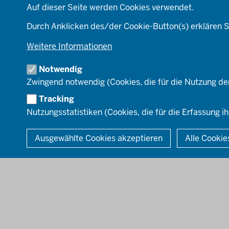
Kommunales &
Behördenleitung
Auf dieser Seite werden Cookies verwendet.
Wirtschaft
Die Bezirksregierung
Ordnung & Sicherheit
A
Durch Anklicken des/der Cookie-Button(s) erklären S
Einblicke
Planen & Bauen
Organisationsplan
Weitere Informationen
Schule & Bildung
Institutionen
Verkehr
Notwendig
Umwelt & Natur
Zwingend notwendig (Cookies, die für die Nutzung de
Tracking
Nutzungsstatistiken (Cookies, die für die Erfassung ih
© 2026 Bezirksregierung Düsseldorf
Ausgewählte Cookies akzeptieren
Alle Cookie