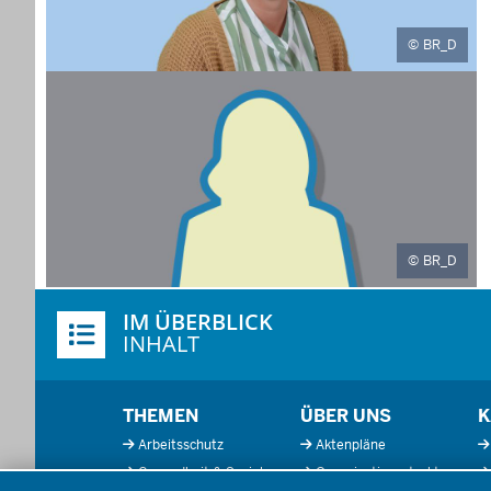
BR_D
BR_D
Überblick:
IM ÜBERBLICK
Inhalte
INHALT
Menü
THEMEN
ÜBER UNS
K
in
Arbeitsschutz
Aktenpläne
der
Gesundheit & Soziales
Organisationsstruktur
Fußzeile
Datenschutzeinstellungen