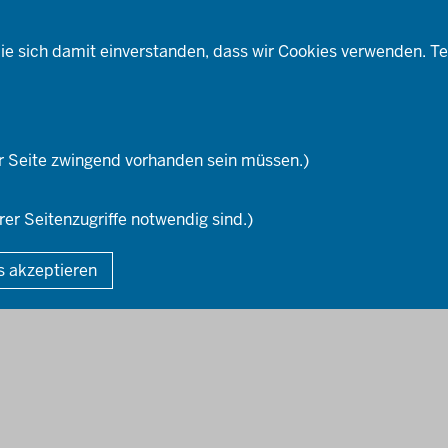
Ausbildung
Social-Media-Kanäle
Fortbildungs- und
ufstiegsmöglichkeiten
ie sich damit einverstanden, dass wir Cookies verwenden. Te
r Seite zwingend vorhanden sein müssen.)
rer Seitenzugriffe notwendig sind.)
Fußzeile
DA
s akzeptieren