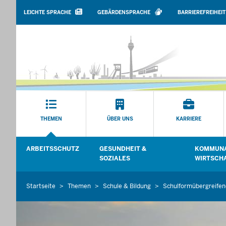
BARRIEREARME
SPRACHEN
LEICHTE SPRACHE
GEBÄRDENSPRACHE
BARRIEREFREIHEIT
Hauptmenü
THEMEN
ÜBER UNS
KARRIERE
Sekundärmenü
ARBEITSSCHUTZ
GESUNDHEIT &
KOMMUNA
Untermenü öffnen
Untermenü
SOZIALES
WIRTSCH
Startseite
Themen
Schule & Bildung
Schulformübergreife
Sie
befinden
sich
hier