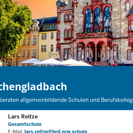
chengladbach
beraten allgemeinbildende Schulen und Berufskolle
Lars Reitze
Gesamtschule
E-Mail:
lars.reitze@brd.nrw.schule