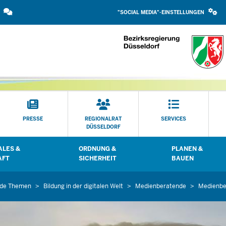
SOCIAL
Direkt zum Inhalt
MEDIA
"SOCIAL MEDIA"-EINSTELLUNGEN
EINSTELLUNGEN
BLOCK
PRESSE
REGIONALRAT
SERVICES
DÜSSELDORF
LES &
ORDNUNG &
PLANEN &
 öffnen
Untermenü öffnen
Untermenü öffn
AFT
SICHERHEIT
BAUEN
nde Themen
Bildung in der digitalen Welt
Medienberatende
Medienbe