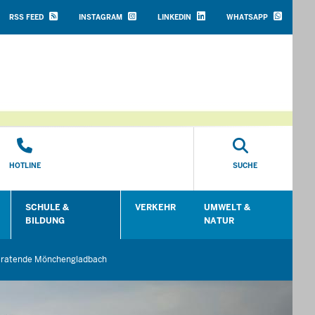
HEADER
TOP
RSS FEED
INSTAGRAM
LINKEDIN
WHATSAPP
MENU
HOTLINE
SUCHE
SCHULE &
VERKEHR
UMWELT &
en
Untermenü öffnen
Untermenü öffnen
Untermenü öffnen
Unt
BILDUNG
NATUR
ratende Mönchengladbach