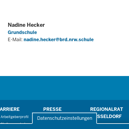
Nadine Hecker
Grundschule
E-Mail:
nadine.hecker@brd.nrw.schule
ARRIERE
PRESSE
REGIONALRAT
DÜSSELDORF
Arbeitgeberprofil
Pressefotos
Datenschutzeinstellungen
Stellenangebote
Pressemitteilungen