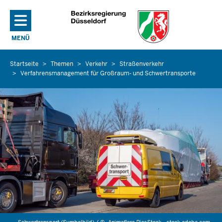
Direkt zum Inhalt
MENÜ
NAVIGATION AKTIVIEREN/DEAKTIVIEREN: HAUPTMENÜ
Startseite
Themen
Verkehr
Straßenverkehr
Sie
Verfahrensmanagement für Großraum- und Schwertransporte
befinden
sich
hier