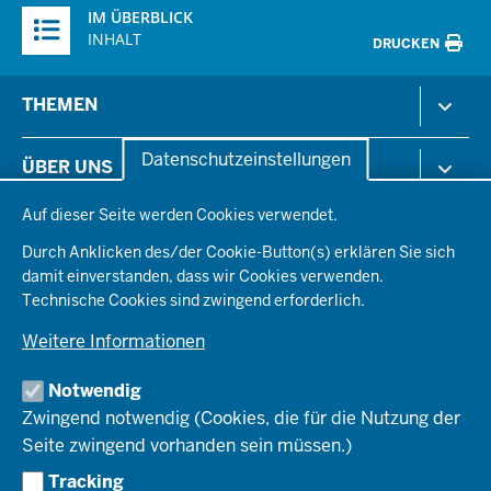
IM ÜBERBLICK
Inhalte
INHALT
DRUCKEN
Menü
THEMEN
in
der
Arbeitsschutz
Datenschutzeinstellungen
ÜBER UNS
Fußzeile
Gesundheit & Soziales
Datenschutzeinstellungen
Kommunales & Wirtschaft
Auf dieser Seite werden Cookies verwendet.
Aktenpläne
KARRIERE
Ordnung & Sicherheit
Organisationsstruktur
Durch Anklicken des/der Cookie-Button(s) erklären Sie sich
Planen & Bauen
Behördenleitung
damit einverstanden, dass wir Cookies verwenden.
Arbeitgeberprofil
PRESSE
Schule & Bildung
Die Bezirksregierung
Technische Cookies sind zwingend erforderlich.
Stellenangebote
Verkehr
Einblicke
Ausbildung
Weitere Informationen
Pressefotos
Umwelt & Natur
REGIONALRAT DÜSSELDORF
Organisationsplan
Fortbildungs- und Aufstiegsmöglichkeiten
Pressemitteilungen
Institutionen
Notwendig
Social-Media-Kanäle
SERVICES
Zwingend notwendig (Cookies, die für die Nutzung der
Seite zwingend vorhanden sein müssen.)
Amtsblatt
HOTLINE
Tracking