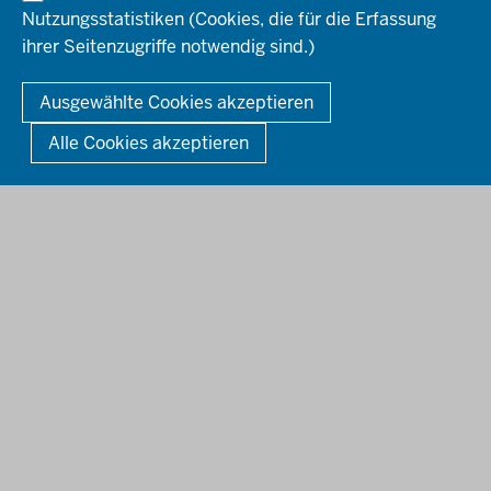
Bekanntmachungen
Nutzungsstatistiken (Cookies, die für die Erfassung
Förderprogramme
ihrer Seitenzugriffe notwendig sind.)
© 2026 Bezirksregierung Düsseldorf
Kontakt
Mediathek
Fußzeile
DATENSCHUTZ
BARRIEREFREIHEIT
IMPRESSUM
Ausgewählte Cookies akzeptieren
KONTAKT
So finden Sie uns
Anerkennung von Bildungsnachweisen
Alle Cookies akzeptieren
Offenlagen
Publikationen