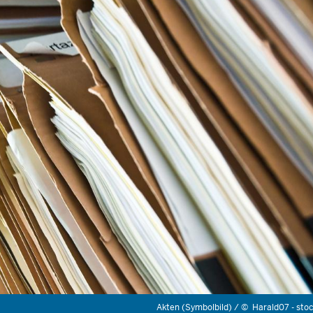
Akten (Symbolbild) /
©
Harald07 - sto