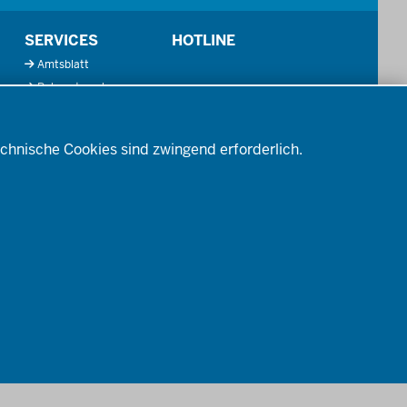
SERVICES
HOTLINE
Amtsblatt
Bekanntmachungen
Förderprogramme
Kontakt
chnische Cookies sind zwingend erforderlich.
Mediathek
So finden Sie uns
Anerkennung von
Bildungsnachweisen
Offenlagen
Publikationen
TENSCHUTZ
BARRIEREFREIHEIT
IMPRESSUM
KONTAKT