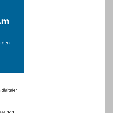
 Am
m den
digitaler
seldorf,