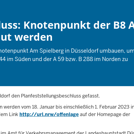
luss: Knotenpunkt der B8
aut werden
notenpunkt Am Spielberg in Düsseldorf umbauen, u
 44 im Süden und der A 59 bzw. B 288 im Norden zu
dorf den Planfeststellungsbeschluss gefasst.
werden vom 18. Januar bis einschließlich 1. Februar 2023 in 
 dem Link
http://url.nrw/offenlage
auf der Homepage der
ch im Amt für Verkehrsmanagement der Landeshauptstadt Düs