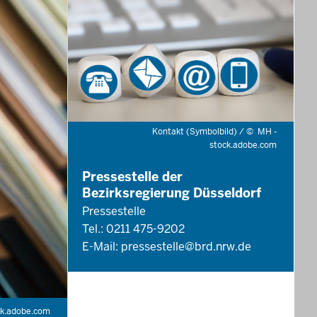
Kontakt (Symbolbild) /
©
MH -
stock.adobe.com
Pressestelle der
Bezirksregierung Düsseldorf
Pressestelle
Tel.: 0211 475-9202
E-Mail:
pressestelle@brd.nrw.de
ck.adobe.com