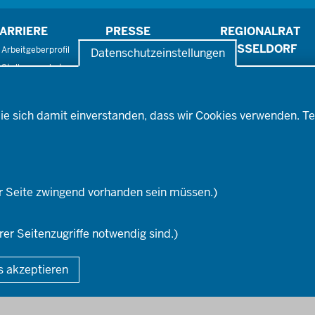
ARRIERE
PRESSE
REGIONALRAT
DÜSSELDORF
Arbeitgeberprofil
Pressefotos
Datenschutzeinstellungen
Stellenangebote
Pressemitteilungen
Ausbildung
Social-Media-Kanäle
Fortbildungs- und
ufstiegsmöglichkeiten
ie sich damit einverstanden, dass wir Cookies verwenden. Te
r Seite zwingend vorhanden sein müssen.)
rer Seitenzugriffe notwendig sind.)
Fußzeile
DA
s akzeptieren