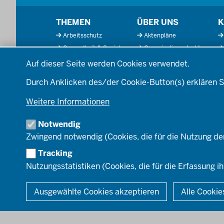
Menü
THEMEN
ÜBER UNS
K
in
Arbeitsschutz
Aktenpläne
der
Gesundheit & Soziales
Organisationsstruktur
Fußzeile
Datenschutzeinstellungen
Kommunales &
Behördenleitung
Auf dieser Seite werden Cookies verwendet.
Wirtschaft
Die Bezirksregierung
Ordnung & Sicherheit
A
Durch Anklicken des/der Cookie-Button(s) erklären S
Einblicke
Planen & Bauen
Organisationsplan
Weitere Informationen
Schule & Bildung
Institutionen
Verkehr
Notwendig
Umwelt & Natur
Zwingend notwendig (Cookies, die für die Nutzung de
Tracking
Nutzungsstatistiken (Cookies, die für die Erfassung ih
© 2026 Bezirksregierung Düsseldorf
Ausgewählte Cookies akzeptieren
Alle Cookie