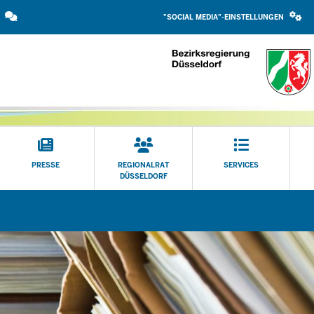
SOCIAL
Direkt zum Inhalt
MEDIA
"SOCIAL MEDIA"-EINSTELLUNGEN
EINSTELLUNGEN
BLOCK
PRESSE
REGIONALRAT
SERVICES
DÜSSELDORF