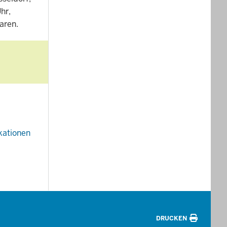
hr,
aren.
kationen
DRUCKEN