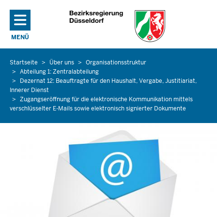
Direkt zum Inhalt
MENÜ
NAVIGATION AKTIVIEREN/DEAKTIVIEREN: HAUPTMENÜ
Startseite
Über uns
Organisationsstruktur
Sie
Abteilung 1: Zentralabteilung
befinden
Dezernat 12: Beauftragte für den Haushalt, Vergabe, Justitiariat,
sich
Innerer Dienst
hier
Zugangseröffnung für die elektronische Kommunikation mittels
verschlüsselter E-Mails sowie elektronisch signierter Dokumente