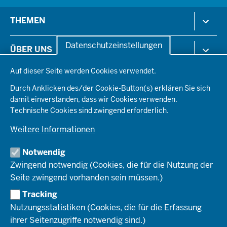
Menü
THEMEN
in
der
Arbeitsschutz
Datenschutzeinstellungen
ÜBER UNS
Fußzeile
Gesundheit & Soziales
Datenschutzeinstellungen
Kommunales & Wirtschaft
Auf dieser Seite werden Cookies verwendet.
Aktenpläne
KARRIERE
Ordnung & Sicherheit
Organisationsstruktur
Durch Anklicken des/der Cookie-Button(s) erklären Sie sich
Planen & Bauen
Behördenleitung
damit einverstanden, dass wir Cookies verwenden.
Arbeitgeberprofil
PRESSE
Schule & Bildung
Die Bezirksregierung
Technische Cookies sind zwingend erforderlich.
Stellenangebote
Verkehr
Einblicke
Ausbildung
Weitere Informationen
Pressefotos
Umwelt & Natur
REGIONALRAT DÜSSELDORF
Organisationsplan
Fortbildungs- und Aufstiegsmöglichkeiten
Pressemitteilungen
Institutionen
Notwendig
Social-Media-Kanäle
SERVICES
Zwingend notwendig (Cookies, die für die Nutzung der
Seite zwingend vorhanden sein müssen.)
Amtsblatt
HOTLINE
Tracking
Bekanntmachungen
Nutzungsstatistiken (Cookies, die für die Erfassung
Förderprogramme
ihrer Seitenzugriffe notwendig sind.)
© 2026 Bezirksregierung Düsseldorf
Kontakt