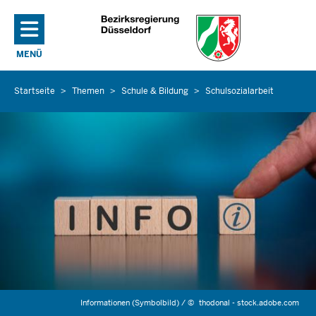
Direkt zum Inhalt
MENÜ
NAVIGATION AKTIVIEREN/DEAKTIVIEREN: HAUPTMENÜ
Startseite
Themen
Schule & Bildung
Schulsozialarbeit
Sie
befinden
sich
hier
Informationen (Symbolbild) /
©
thodonal - stock.adobe.com