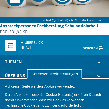
Kontakt (Symbolbild) /
©
MH - stock.adobe.com
Ansprechpersonen Fachberatung Schulsozialarbeit
PDF, 391,92 KB
Überblick:
IM ÜBERBLICK
Inhalte
INHALT
DRUCKEN
Menü
THEMEN
in
der
Arbeitsschutz
Datenschutzeinstellungen
ÜBER UNS
Fußzeile
Gesundheit & Soziales
Datenschutzeinstellungen
Kommunales & Wirtschaft
Auf dieser Seite werden Cookies verwendet.
Aktenpläne
KARRIERE
Ordnung & Sicherheit
Organisationsstruktur
Durch Anklicken des/der Cookie-Button(s) erklären Sie sich
Planen & Bauen
Behördenleitung
damit einverstanden, dass wir Cookies verwenden.
Arbeitgeberprofil
PRESSE
Schule & Bildung
Die Bezirksregierung
Technische Cookies sind zwingend erforderlich.
Stellenangebote