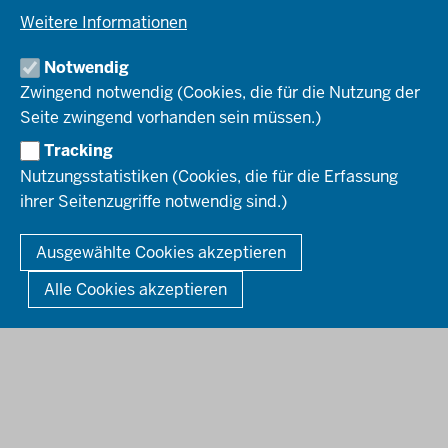
Verkehr
Einblicke
Ausbildung
Weitere Informationen
Pressefotos
Umwelt & Natur
REGIONALRAT DÜSSELDORF
Organisationsplan
Fortbildungs- und Aufstiegsmöglichkeiten
Pressemitteilungen
Institutionen
Notwendig
Social-Media-Kanäle
SERVICES
Zwingend notwendig (Cookies, die für die Nutzung der
Seite zwingend vorhanden sein müssen.)
Amtsblatt
HOTLINE
Tracking
Bekanntmachungen
Nutzungsstatistiken (Cookies, die für die Erfassung
Förderprogramme
ihrer Seitenzugriffe notwendig sind.)
© 2026 Bezirksregierung Düsseldorf
Kontakt
Mediathek
Fußzeile
DATENSCHUTZ
BARRIEREFREIHEIT
IMPRESSUM
Ausgewählte Cookies akzeptieren
KONTAKT
So finden Sie uns
Anerkennung von Bildungsnachweisen
Alle Cookies akzeptieren
Offenlagen
Publikationen