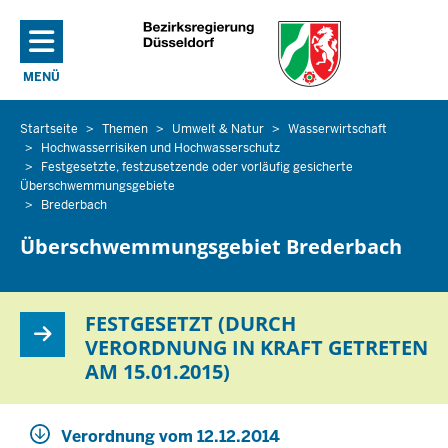
Direkt zum Inhalt
MENÜ
NAVIGATION AKTIVIEREN/DEAKTIVIEREN: HAUPTMENÜ
Startseite
Themen
Umwelt & Natur
Wasserwirtschaft
Sie
Hochwasserrisiken und Hochwasserschutz
befinden
Festgesetzte, festzusetzende oder vorläufig gesicherte
sich
Überschwemmungsgebiete
hier
Brederbach
Überschwemmungsgebiet Brederbach
FESTGESETZT (DURCH
VERORDNUNG IN KRAFT GETRETEN
AM 15.01.2015)
Verordnung vom 12.12.2014