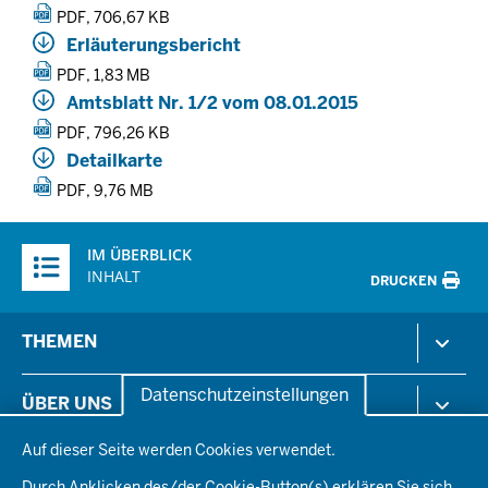
PDF, 706,67 KB
Erläuterungsbericht
PDF, 1,83 MB
Amtsblatt Nr. 1/2 vom 08.01.2015
PDF, 796,26 KB
Detailkarte
PDF, 9,76 MB
Überblick:
IM ÜBERBLICK
Inhalte
INHALT
DRUCKEN
Menü
THEMEN
in
der
Arbeitsschutz
Datenschutzeinstellungen
ÜBER UNS
Fußzeile
Gesundheit & Soziales
Datenschutzeinstellungen
Kommunales & Wirtschaft
Auf dieser Seite werden Cookies verwendet.
Aktenpläne
KARRIERE
Ordnung & Sicherheit
Organisationsstruktur
Durch Anklicken des/der Cookie-Button(s) erklären Sie sich