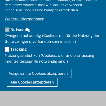
Planen & Bauen
Behördenleitung
damit einverstanden, dass wir Cookies verwenden.
Arbeitgeberprofil
PRESSE
Schule & Bildung
Die Bezirksregierung
Technische Cookies sind zwingend erforderlich.
Stellenangebote
Verkehr
Einblicke
Ausbildung
Weitere Informationen
Pressefotos
Umwelt & Natur
REGIONALRAT DÜSSELDORF
Organisationsplan
Fortbildungs- und Aufstiegsmöglichkeiten
Pressemitteilungen
Institutionen
Notwendig
Social-Media-Kanäle
SERVICES
Zwingend notwendig (Cookies, die für die Nutzung der
Seite zwingend vorhanden sein müssen.)
Amtsblatt
HOTLINE
Tracking
Bekanntmachungen
Nutzungsstatistiken (Cookies, die für die Erfassung
Förderprogramme
ihrer Seitenzugriffe notwendig sind.)
© 2026 Bezirksregierung Düsseldorf
Kontakt
Mediathek
Fußzeile
DATENSCHUTZ
BARRIEREFREIHEIT
IMPRESSUM
Ausgewählte Cookies akzeptieren
KONTAKT
So finden Sie uns
Anerkennung von Bildungsnachweisen
Alle Cookies akzeptieren
Offenlagen
Publikationen