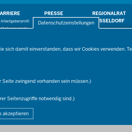
ARRIERE
PRESSE
REGIONALRAT
DÜSSELDORF
Arbeitgeberprofil
Pressefotos
Datenschutzeinstellungen
Stellenangebote
Pressemitteilungen
Ausbildung
Social-Media-Kanäle
Fortbildungs- und
ufstiegsmöglichkeiten
ie sich damit einverstanden, dass wir Cookies verwenden. Te
r Seite zwingend vorhanden sein müssen.)
rer Seitenzugriffe notwendig sind.)
Fußzeile
DA
s akzeptieren