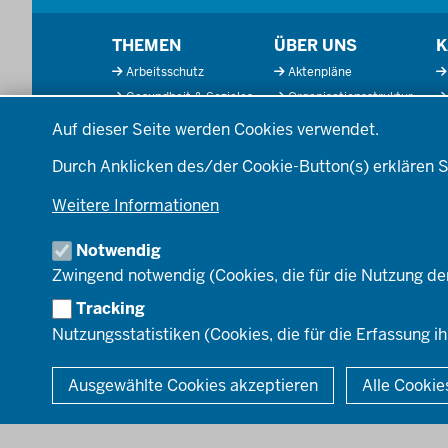
Menü
THEMEN
ÜBER UNS
K
in
Arbeitsschutz
Aktenpläne
der
Gesundheit & Soziales
Organisationsstruktur
Fußzeile
Datenschutzeinstellungen
Kommunales &
Behördenleitung
Auf dieser Seite werden Cookies verwendet.
Wirtschaft
Die Bezirksregierung
Ordnung & Sicherheit
A
Durch Anklicken des/der Cookie-Button(s) erklären S
Einblicke
Planen & Bauen
Organisationsplan
Weitere Informationen
Schule & Bildung
Institutionen
Verkehr
Notwendig
Umwelt & Natur
Zwingend notwendig (Cookies, die für die Nutzung de
Tracking
Nutzungsstatistiken (Cookies, die für die Erfassung ih
© 2026 Bezirksregierung Düsseldorf
Ausgewählte Cookies akzeptieren
Alle Cookie