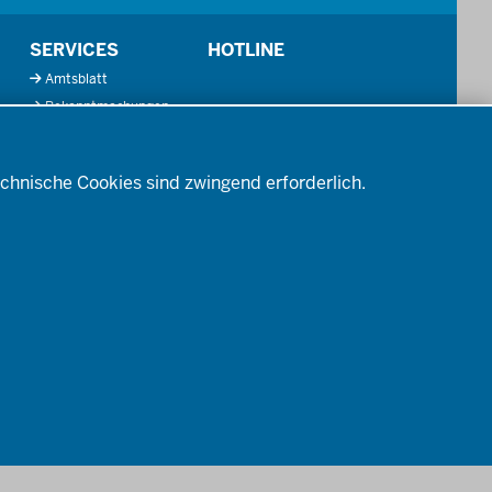
SERVICES
HOTLINE
Amtsblatt
Bekanntmachungen
Förderprogramme
Kontakt
chnische Cookies sind zwingend erforderlich.
Mediathek
So finden Sie uns
Anerkennung von
Bildungsnachweisen
Offenlagen
Publikationen
TENSCHUTZ
BARRIEREFREIHEIT
IMPRESSUM
KONTAKT