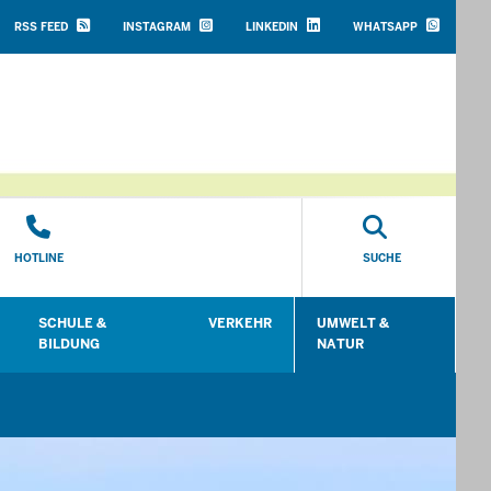
HEADER
TOP
RSS FEED
INSTAGRAM
LINKEDIN
WHATSAPP
MENU
HOTLINE
SUCHE
SCHULE &
VERKEHR
UMWELT &
en
Untermenü öffnen
Untermenü öffnen
Untermenü öffnen
Unt
BILDUNG
NATUR