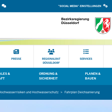
SOCIAL
Direkt zum Inhalt
MEDIA
"SOCIAL MEDIA"-EINSTELLUNGEN
EINSTELLUNGEN
BLOCK
PRESSE
REGIONALRAT
SERVICES
DÜSSELDORF
LES &
ORDNUNG &
PLANEN &
 öffnen
Untermenü öffnen
Untermenü öffn
AFT
SICHERHEIT
BAUEN
Hochwasserrisiken und Hochwasserschutz
Fahrplan Deichsanierung