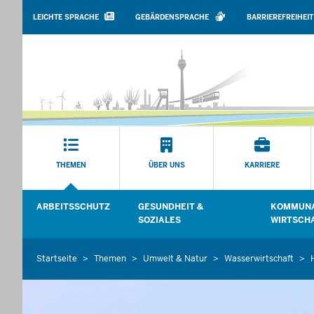
BARRIEREARME
SPRACHEN
LEICHTE SPRACHE
GEBÄRDENSPRACHE
BARRIEREFREIHEIT
Hauptmenü
THEMEN
ÜBER UNS
KARRIERE
Sekundärmenü
ARBEITSSCHUTZ
GESUNDHEIT &
KOMMUNA
Untermenü öffnen
Untermenü
SOZIALES
WIRTSCH
Startseite
Themen
Umwelt & Natur
Wasserwirtschaft
Sie
befinden
sich
hier