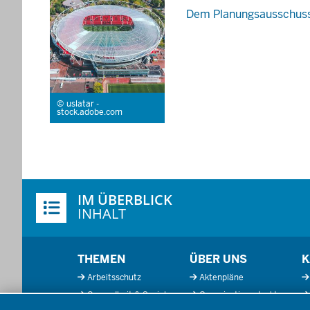
Dem Planungsausschuss 
uslatar -
stock.adobe.com
Überblick:
IM ÜBERBLICK
Inhalte
INHALT
Menü
THEMEN
ÜBER UNS
K
in
Arbeitsschutz
Aktenpläne
der
Gesundheit & Soziales
Organisationsstruktur
Fußzeile
Datenschutzeinstellungen
Kommunales &