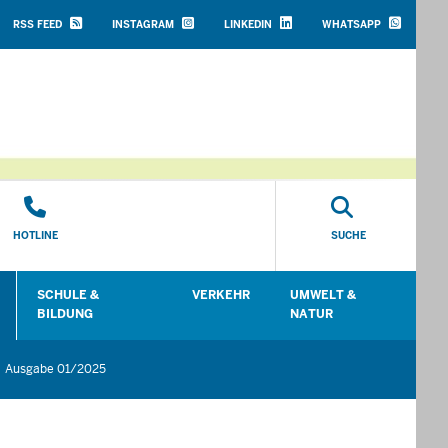
HEADER
TOP
RSS FEED
INSTAGRAM
LINKEDIN
WHATSAPP
MENU
HOTLINE
SUCHE
SCHULE &
VERKEHR
UMWELT &
en
Untermenü öffnen
Untermenü öffnen
Untermenü öffnen
Unt
BILDUNG
NATUR
Ausgabe 01/2025