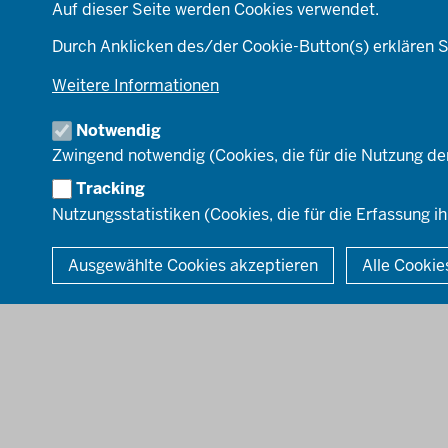
Behördenleitung
Auf dieser Seite werden Cookies verwendet.
Wirtschaft
Die Bezirksregierung
Ordnung & Sicherheit
A
Durch Anklicken des/der Cookie-Button(s) erklären S
Einblicke
Planen & Bauen
Organisationsplan
Weitere Informationen
Schule & Bildung
Institutionen
Verkehr
Notwendig
Umwelt & Natur
Zwingend notwendig (Cookies, die für die Nutzung de
Tracking
Nutzungsstatistiken (Cookies, die für die Erfassung ih
© 2026 Bezirksregierung Düsseldorf
Ausgewählte Cookies akzeptieren
Alle Cookie