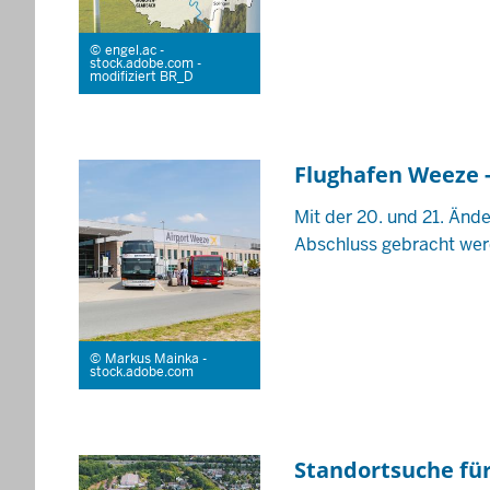
engel.ac -
stock.adobe.com -
modifiziert BR_D
Flughafen Weeze -
Mit der 20. und 21. Än
Abschluss gebracht wer
Markus Mainka -
stock.adobe.com
Standortsuche für