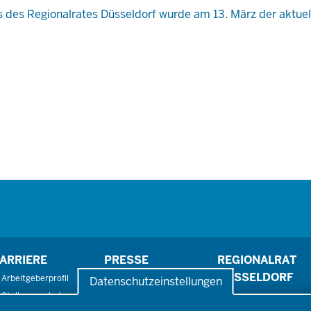
des Regionalrates Düsseldorf wurde am 13. März der aktuel
ARRIERE
PRESSE
REGIONALRAT
DÜSSELDORF
Arbeitgeberprofil
Pressefotos
Datenschutzeinstellungen
Stellenangebote
Pressemitteilungen