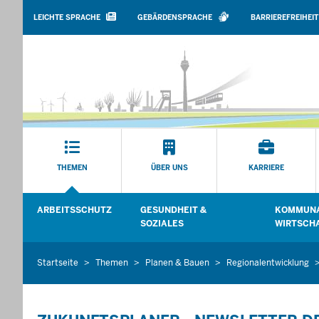
BARRIEREARME
SPRACHEN
LEICHTE SPRACHE
GEBÄRDENSPRACHE
BARRIEREFREIHEIT
Hauptmenü
THEMEN
ÜBER UNS
KARRIERE
Sekundärmenü
ARBEITSSCHUTZ
GESUNDHEIT &
KOMMUNA
Untermenü öffnen
Untermenü
SOZIALES
WIRTSCH
Startseite
Themen
Planen & Bauen
Regionalentwicklung
Sie
befinden
sich
hier