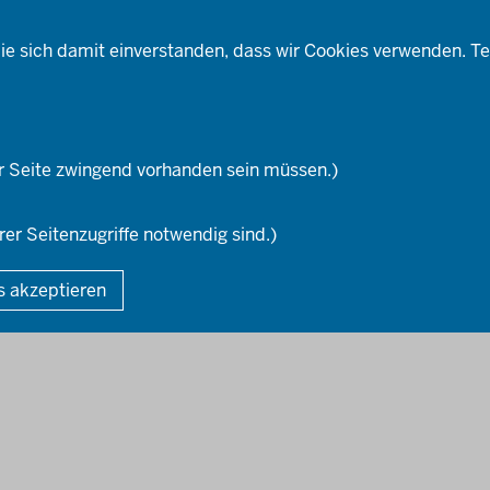
Ausbildung
Social-Media-Kanäle
Fortbildungs- und
ufstiegsmöglichkeiten
ie sich damit einverstanden, dass wir Cookies verwenden. Te
r Seite zwingend vorhanden sein müssen.)
rer Seitenzugriffe notwendig sind.)
Fußzeile
DA
s akzeptieren