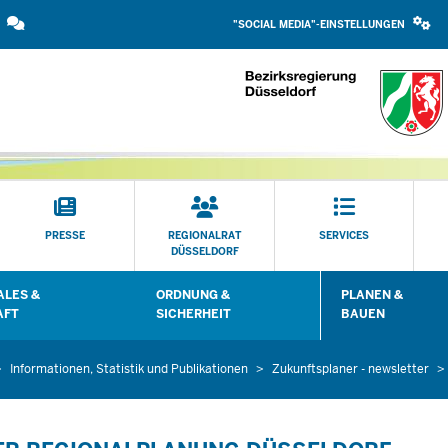
SOCIAL
Direkt zum Inhalt
MEDIA
"SOCIAL MEDIA"-EINSTELLUNGEN
EINSTELLUNGEN
BLOCK
PRESSE
REGIONALRAT
SERVICES
DÜSSELDORF
LES &
ORDNUNG &
PLANEN &
 öffnen
Untermenü öffnen
Untermenü öffn
AFT
SICHERHEIT
BAUEN
Informationen, Statistik und Publikationen
Zukunftsplaner - newsletter