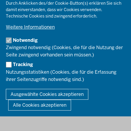
Organisationsstruktur
Durch Anklicken des/der Cookie-Button(s) erklären Sie sich
Planen & Bauen
Behördenleitung
damit einverstanden, dass wir Cookies verwenden.
Arbeitgeberprofil
PRESSE
Schule & Bildung
Die Bezirksregierung
Technische Cookies sind zwingend erforderlich.
Stellenangebote
Verkehr
Einblicke
Ausbildung
Weitere Informationen
Pressefotos
Umwelt & Natur
REGIONALRAT DÜSSELDORF
Organisationsplan
Fortbildungs- und Aufstiegsmöglichkeiten
Pressemitteilungen
Institutionen
Notwendig
Social-Media-Kanäle
SERVICES
Zwingend notwendig (Cookies, die für die Nutzung der
Seite zwingend vorhanden sein müssen.)
Amtsblatt
HOTLINE
Tracking
Bekanntmachungen
Nutzungsstatistiken (Cookies, die für die Erfassung
Förderprogramme
ihrer Seitenzugriffe notwendig sind.)
© 2026 Bezirksregierung Düsseldorf
Kontakt
Mediathek
Fußzeile
DATENSCHUTZ
BARRIEREFREIHEIT
IMPRESSUM
Ausgewählte Cookies akzeptieren
KONTAKT
So finden Sie uns
Anerkennung von Bildungsnachweisen
Alle Cookies akzeptieren
Offenlagen
Publikationen