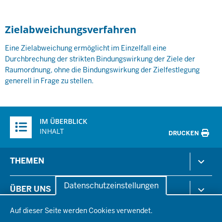
Zielabweichungsverfahren
Eine Zielabweichung ermöglicht im Einzelfall eine
Durchbrechung der strikten Bindungswirkung der Ziele der
Raumordnung, ohne die Bindungswirkung der Zielfestlegung
generell in Frage zu stellen.
Überblick:
IM ÜBERBLICK
Inhalte
INHALT
DRUCKEN
Menü
THEMEN
in
der
Arbeitsschutz
Datenschutzeinstellungen
ÜBER UNS
Fußzeile
Gesundheit & Soziales
Datenschutzeinstellungen
Kommunales & Wirtschaft
Auf dieser Seite werden Cookies verwendet.
Aktenpläne
KARRIERE
Ordnung & Sicherheit