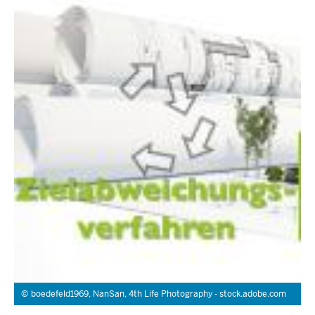
boedefeld1969, NanSan, 4th Life Photography - stock.adobe.com